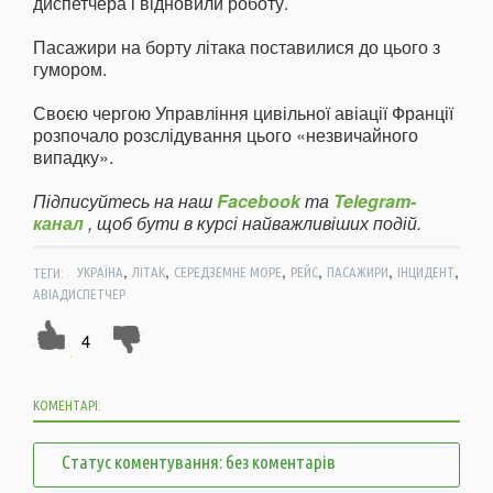
диспетчера і відновили роботу.
Пасажири на борту літака поставилися до цього з
гумором.
Своєю чергою Управління цивільної авіації Франції
розпочало розслідування цього «незвичайного
випадку».
Підписуйтесь на наш
Facebook
та
Telegram-
канал
, щоб бути в курсі найважливіших подій.
,
,
,
,
,
,
ТЕГИ:
УКРАЇНА
ЛІТАК
СЕРЕДЗЕМНЕ МОРЕ
РЕЙС
ПАСАЖИРИ
ІНЦИДЕНТ
АВІАДИСПЕТЧЕР
4
КОМЕНТАРІ:
Статус коментування: без коментарів