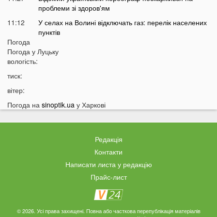
проблеми зі здоров'ям
11:12
У селах на Волині відключать газ: перелік населених
пунктів
Погода
10:56
У басейні біля будинку втопилася 1-річна дитина
Погода у
Луцьку
10:43
вологість:
Українці можуть втратити відстрочку від мобілізації у
серпні
тиск:
10:25
На Волині авто злетіло з дороги: постраждали
вітер:
п’ятеро підлітків
Погода на
sinoptik.ua
у Харкові
10:11
На Волині два дні вируватиме аномалія
09:38
Українці можуть залишитися без пенсій через
важливий документ
Редакція
09:19
Вночі на Волині горіла «Єва»
Контакти
09:10
Українців закликали якнайшвидше виїжджати з
Написати листа у редакцію
великих міст
Прайс-лист
08:55
Що відомо про нічну атаку РФ по Україні
08:44
Українців закликали перебувати вдома: у чому
причина
© 2026. Усі права захищені. Повна або часткова перепублікація матеріалів