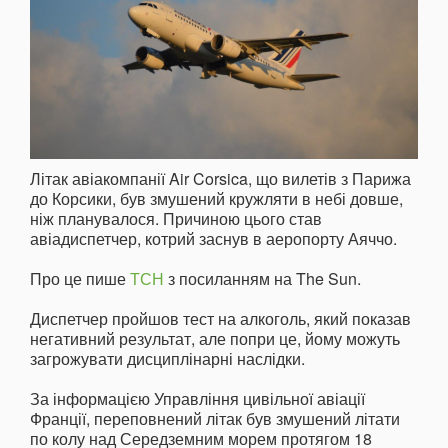
Літак авіакомпанії Air Corsica, що вилетів з Парижа
до Корсики, був змушений кружляти в небі довше,
ніж планувалося. Причиною цього став
авіадиспетчер, котрий заснув в аеропорту Аяччо.
Про це пише
ТСН
з посиланням на The Sun.
Диспетчер пройшов тест на алкоголь, який показав
негативний результат, але попри це, йому можуть
загрожувати дисциплінарні наслідки.
За інформацією Управління цивільної авіації
Франції, переповнений літак був змушений літати
по колу над Середземним морем протягом 18