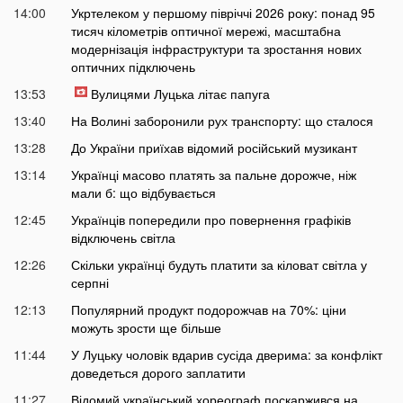
14:00
Укртелеком у першому півріччі 2026 року: понад 95
тисяч кілометрів оптичної мережі, масштабна
модернізація інфраструктури та зростання нових
оптичних підключень
13:53
Вулицями Луцька літає папуга
13:40
На Волині заборонили рух транспорту: що сталося
13:28
До України приїхав відомий російський музикант
13:14
Українці масово платять за пальне дорожче, ніж
мали б: що відбувається
12:45
Українців попередили про повернення графіків
відключень світла
12:26
Скільки українці будуть платити за кіловат світла у
серпні
12:13
Популярний продукт подорожчав на 70%: ціни
можуть зрости ще більше
11:44
У Луцьку чоловік вдарив сусіда дверима: за конфлікт
доведеться дорого заплатити
11:27
Відомий український хореограф поскаржився на