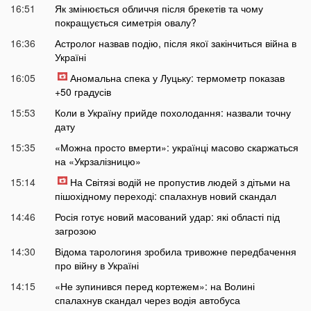
16:51
Як змінюється обличчя після брекетів та чому
покращується симетрія овалу?
16:36
Астролог назвав подію, після якої закінчиться війна в
Україні
16:05
Аномальна спека у Луцьку: термометр показав
+50 градусів
15:53
Коли в Україну прийде похолодання: назвали точну
дату
15:35
«Можна просто вмерти»: українці масово скаржаться
на «Укрзалізницю»
15:14
На Світязі водій не пропустив людей з дітьми на
пішохідному переході: спалахнув новий скандал
14:46
Росія готує новий масований удар: які області під
загрозою
14:30
Відома тарологиня зробила тривожне передбачення
про війну в Україні
14:15
«Не зупинився перед кортежем»: на Волині
спалахнув скандал через водія автобуса