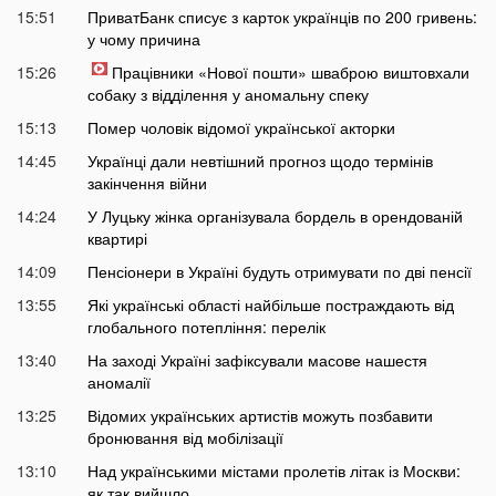
15:51
ПриватБанк списує з карток українців по 200 гривень:
у чому причина
15:26
Працівники «Нової пошти» шваброю виштовхали
собаку з відділення у аномальну спеку
15:13
Помер чоловік відомої української акторки
14:45
Українці дали невтішний прогноз щодо термінів
закінчення війни
14:24
У Луцьку жінка організувала бордель в орендованій
квартирі
14:09
Пенсіонери в Україні будуть отримувати по дві пенсії
13:55
Які українські області найбільше постраждають від
глобального потепління: перелік
13:40
На заході Україні зафіксували масове нашестя
аномалії
13:25
Відомих українських артистів можуть позбавити
бронювання від мобілізації
13:10
Над українськими містами пролетів літак із Москви:
як так вийшло