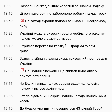
19:30
Назвали найжадібніших чоловіків за знаком Зодіаку
19:15
Ці речі категорично заборонено робити під час грози
18:52
На заході України чоловік впіймав 10-кілограмову
рибу
18:28
Українці можуть вивести гроші з мобільного рахунку
на картку, але є важлива умова
18:12
Отримав переказ на картку? Штраф 34 тисячі
гривень
17:53
Затяжна війна та важка зима: тривожний прогноз для
України
17:36
На Волині військові ТЦК вибили вікно авто у
присутності поліції
17:11
На Волині жінка під час сварки вдарила чоловіка
ножем: чим усе закінчилося
16:38
Стало відомо, чи накриє Волинь негода найближчим
часом
16:10
До Луцька «на щиті» повернеться 43-річний Герой