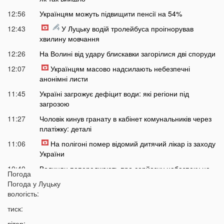
12:56
Українцям можуть підвищити пенсії на 54%
12:43
У Луцьку водій тролейбуса проігнорував
хвилину мовчання
12:26
На Волині від удару блискавки загорілися дві споруди
12:07
Українцям масово надсилають небезпечні
анонімні листи
11:45
Україні загрожує дефіцит води: які регіони під
загрозою
11:27
Чоловік кинув гранату в кабінет комунальників через
платіжку: деталі
11:06
На полігоні помер відомий дитячий лікар із заходу
України
10:40
Волинян попереджають про серйозну небезпеку на
Погода
трасі біля Луцька
Погода у
Луцьку
10:15
вологість:
На Волині негода наробила лиха: показали
наслідки
тиск:
09:47
У Луцьку зафіксували нову аномалію
вітер: