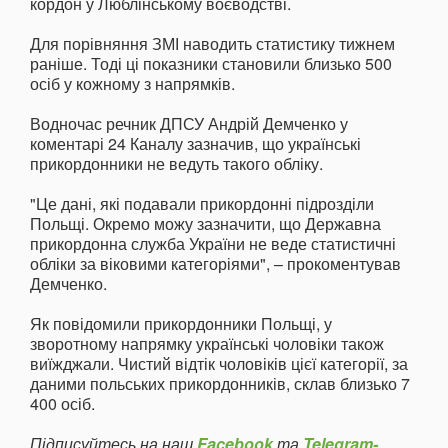
кордон у Люблінському воєводстві.
Для порівняння ЗМІ наводить статистику тижнем
раніше. Тоді ці показники становили близько 500
осіб у кожному з напрямків.
Водночас речник ДПСУ Андрій Демченко у
коментарі 24 Каналу зазначив, що українські
прикордонники не ведуть такого обліку.
"Це дані, які подавали прикордонні підрозділи
Польщі. Окремо можу зазначити, що Державна
прикордонна служба України не веде статистичні
обліки за віковими категоріями", – прокоментував
Демченко.
Як повідомили прикордонники Польщі, у
зворотному напрямку українські чоловіки також
виїжджали. Чистий відтік чоловіків цієї категорії, за
даними польських прикордонників, склав близько 7
400 осіб.
Підписуйтесь на наш
Facebook
та
Telegram-