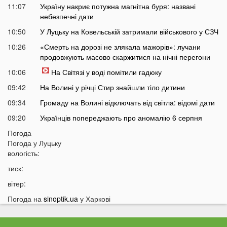
11:07
Україну накриє потужна магнітна буря: названі
небезпечні дати
10:50
У Луцьку на Ковельській затримали військового у СЗЧ
10:26
«Смерть на дорозі не злякала мажорів»: лучани
продовжують масово скаржитися на нічні перегони
10:06
На Світязі у воді помітили гадюку
09:42
На Волині у річці Стир знайшли тіло дитини
09:34
Громаду на Волині відключать від світла: відомі дати
09:20
Українців попереджають про аномалію 6 серпня
09:05
Погода
На Волині підтвердили загибель Героя, який рік
Погода у
Луцьку
вважався зниклим безвісти
вологість:
05 СЕРПНЯ
тиск:
21:32
У Луцьку зафіксували аномалію
вітер:
20:21
Ці продукти потрібно викинути через 48 годин: вони
Погода на
sinoptik.ua
у Харкові
можуть бути небезпечними
19:51
Одну категорію людей закликали щодня пити каву: