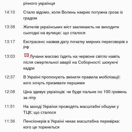
річного українця
14:10
Стало відомо, коли Волинь накриє потужна гроза із
градом
13:38
Жителів українських міст закликають не виходити
сьогодні на вулицю: що сталося
13:17
Екстрасенс назвав дату початку мирних переговорів з
РФ
13:03
Лучани масово їздять на червоне світло навіть
після смертельної аварії на Соборності: шокуючі
кадри
12:37
В Україні пропонують змінити правила мобілізації:
кого хочуть призивати першими
12:08
Ціна здивує українців: чи буде пальне по 100 гривень
за літр
11:51
На заході України проводять масштабні обшуки у
ТЦК: що сталося
11:36
Пенсіонерів в Україні чекає масштабна перевірка:
кого це торкнеться