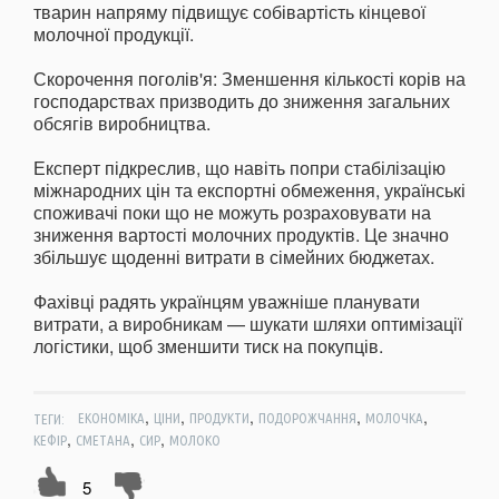
тварин напряму підвищує собівартість кінцевої
молочної продукції.
Скорочення поголів'я: Зменшення кількості корів на
господарствах призводить до зниження загальних
обсягів виробництва.
Експерт підкреслив, що навіть попри стабілізацію
міжнародних цін та експортні обмеження, українські
споживачі поки що не можуть розраховувати на
зниження вартості молочних продуктів. Це значно
збільшує щоденні витрати в сімейних бюджетах.
Фахівці радять українцям уважніше планувати
витрати, а виробникам — шукати шляхи оптимізації
логістики, щоб зменшити тиск на покупців.
,
,
,
,
,
ТЕГИ:
ЕКОНОМІКА
ЦІНИ
ПРОДУКТИ
ПОДОРОЖЧАННЯ
МОЛОЧКА
,
,
,
КЕФІР
СМЕТАНА
СИР
МОЛОКО
5