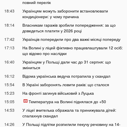
повний перелік
18:43
Українцям можуть заборонити встановлювати
кондиціонери: у чому причина
18:14
Власникам гаражів зробили попередження: за що
доведеться платити у 2026 році
17:42
Українців попередили про два важкі місяці попереду
17:13
На Волині у ліцей фіктивно працевлаштували 12 осіб:
що відомо про наслідки
16:40
Українцям у Польщі дали час до 31 серпня: що
зміниться
16:12
Відома українська ведуча потрапила у скандал
15:54
В Україні заборонять ловити раків: що сталося
15:23
На фронті загинув військовий з Луцька
15:05
Температура на Волині піднялася до +50
14:53
У ліцеї вчителька ображала та принижувала дітей:
спалахнув скандал
14:26
У Польщі підлітки розпилили пекучу речовину на 14-