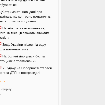
ідбувається
ЦК отримають нові дані про
країнців: під контроль потраплять
авіть ті, хто за кордоном
На війні загинув волинянин,
кого 16 місяців вважали зниклим
езвісти
Захід України пішов під воду
ісля потужних злив
На Волині зіткнулися бус та
отоцикл: є травмований
У Луцьку на Соборності сталася
ергова ДТП: є постраждалі
ПНЯ
у
Луцьку
ід цих напоїв ви будете спати як
:
емовля
ри знаки Зодіаку несподівано