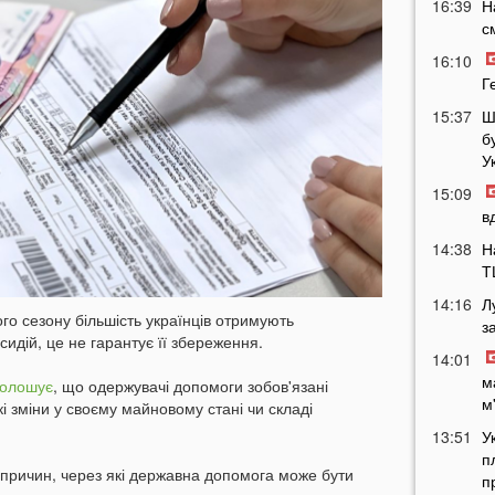
16:39
Н
с
16:10
Г
15:37
Ш
б
У
15:09
в
14:38
Н
Т
14:16
Л
о сезону більшість українців отримують
з
дій, це не гарантує її збереження.
14:01
м
голошує
, що одержувачі допомоги зобов'язані
м
і зміни у своєму майновому стані чи складі
13:51
У
п
причин, через які державна допомога може бути
п