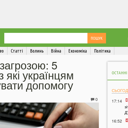
ео
Статті
Волинь
Війна
Економіка
Політика
 загрозою: 5
з які українцям
ОСТАННІ
увати допомогу
СЬОГОД
0
17:14
з
Д
16:52