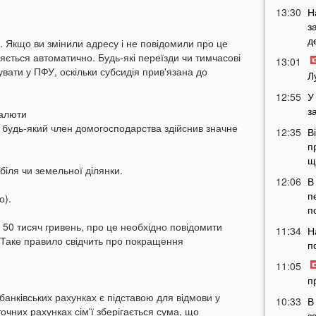
13:30
Н
з
д
 Якщо ви змінили адресу і не повідомили про це
ється автоматично. Будь-які переїзди чи тимчасові
13:01
увати у ПФУ, оскільки субсидія прив'язана до
Л
12:55
У
з
валюти
будь-який член домогосподарства здійснив значне
12:35
В
п
щ
біля чи земельної ділянки.
12:06
В
п
о).
п
50 тисяч гривень, про це необхідно повідомити
11:34
Н
 Таке правило свідчить про покращення
п
11:05
п
анківських рахунках є підставою для відмови у
10:33
В
очних рахунках сім'ї зберігається сума, що
з