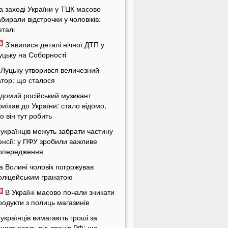
а заході України у ТЦК масово
абирали відстрочки у чоловіків:
еталі
Зʼявилися деталі нічної ДТП у
уцьку на Соборності
 Луцьку утворився величезний
атор: що сталося
ідомий російський музикант
риїхав до України: стало відомо,
о він тут робить
 українців можуть забрати частину
енсії: у ПФУ зробили важливе
опередження
а Волині чоловік погрожував
оліцейським гранатою
В Україні масово почали зникати
родукти з полиць магазинів
 українців вимагають гроші за
ахист осель від дронів РФ: що