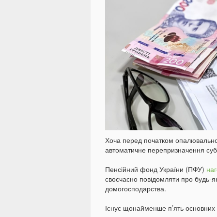
Хоча перед початком опалювальног
автоматичне перепризначення субси
Пенсійний фонд України (ПФУ)
на
своєчасно повідомляти про будь-як
домогосподарства.
Існує щонайменше п’ять основних 