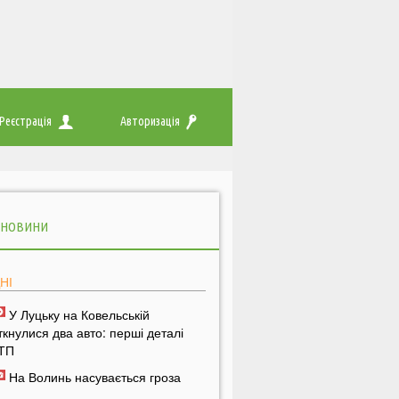
Реєстрація
Авторизація
 НОВИНИ
НІ
У Луцьку на Ковельській
іткнулися два авто: перші деталі
ТП
На Волинь насувається гроза