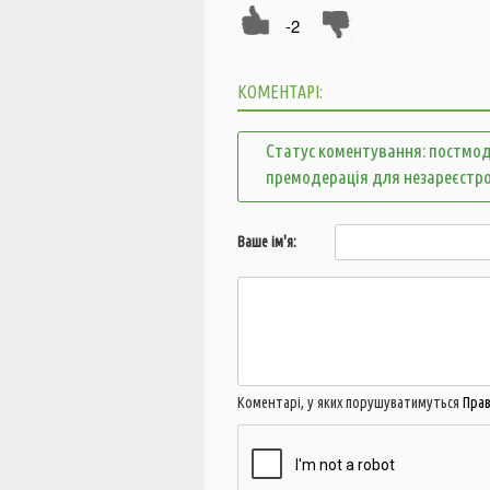
-2
КОМЕНТАРІ:
Статус коментування: постмод
премодерація для незареєстр
Ваше ім'я:
Коментарі, у яких порушуватимуться
Пра