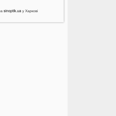
озбагатіють найближчим часом
азвали 5 побутових справ, які не
на
sinoptik.ua
у Харкові
ожна робити в суботу та неділю
азвали найжадібніших чоловіків за
наком Зодіаку
і речі категорично заборонено
обити під час грози
На заході України чоловік
піймав 10-кілограмову рибу
країнці можуть вивести гроші з
обільного рахунку на картку, але є
ажлива умова
тримав переказ на картку? Штраф
4 тисячі гривень
атяжна війна та важка зима:
ривожний прогноз для України
На Волині військові ТЦК вибили
ікно авто у присутності поліції