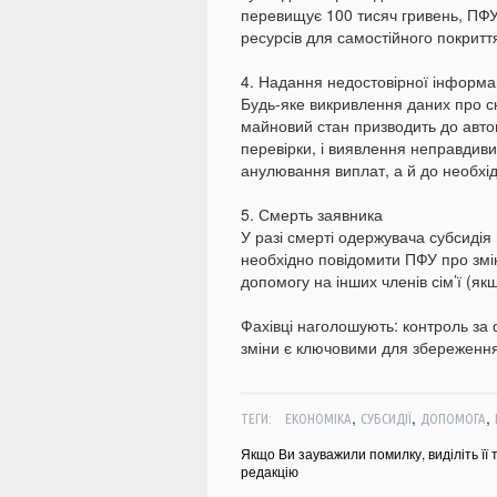
перевищує 100 тисяч гривень, ПФ
ресурсів для самостійного покритт
4. Надання недостовірної інформац
Будь-яке викривлення даних про ск
майновий стан призводить до авто
перевірки, і виявлення неправдив
анулювання виплат, а й до необхі
5. Смерть заявника
У разі смерті одержувача субсиді
необхідно повідомити ПФУ про змі
допомогу на інших членів сім’ї (я
Фахівці наголошують: контроль за
зміни є ключовими для збереженн
,
,
,
ТЕГИ:
ЕКОНОМІКА
СУБСИДІЇ
ДОПОМОГА
Якщо Ви зауважили помилку, виділіть її 
редакцію