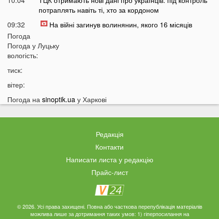
10:04
ТЦК отримають нові дані про українців: під контроль
потраплять навіть ті, хто за кордоном
09:32
На війні загинув волинянин, якого 16 місяців
вважали зниклим безвісти
Погода
Погода у
Луцьку
09:03
Захід України пішов під воду після потужних злив
вологість:
08:50
На Волині зіткнулися бус та мотоцикл: є
тиск:
травмований
вітер:
07:46
У Луцьку на Соборності сталася чергова ДТП: є
постраждалі
Погода на
sinoptik.ua
у Харкові
07 СЕРПНЯ
Редакція
20:31
Від цих напоїв ви будете спати як немовля
Контакти
20:17
Три знаки Зодіаку несподівано розбагатіють
Написати листа у редакцію
найближчим часом
Прайс-лист
19:49
Назвали 5 побутових справ, які не можна робити в
суботу та неділю
19:30
Назвали найжадібніших чоловіків за знаком Зодіаку
© 2026. Усі права захищені. Повна або часткова перепублікація матеріалів
19:15
Ці речі категорично заборонено робити під час грози
можлива лише за дотримання таких умов: 1) гіперпосилання на