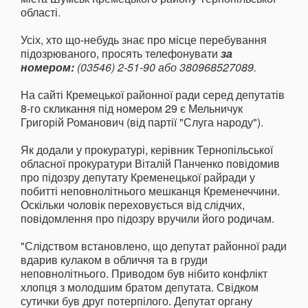
області.
Усіх, хто що-небудь знає про місце перебування
підозрюваного, просять телефонувати
за
номером:
(03546) 2-51-90 або 380968527089.
На сайті Кремецької районної ради серед депутатів
8-го скликання під номером 29 є Мельничук
Григорій Романович (від партії "Слуга народу").
Як додали у прокуратурі, керівник Тернопільської
обласної прокуратури Віталій Панченко повідомив
про підозру депутату Кременецької райради у
побитті неповнолітнього мешканця Кременеччини.
Оскільки чоловік переховується від слідчих,
повідомлення про підозру вручили його родичам.
"Слідством встановлено, що депутат районної ради
вдарив кулаком в обличчя та в груди
неповнолітнього. Приводом був нібито конфлікт
хлопця з молодшим братом депутата. Свідком
сутички був друг потерпілого. Депутат органу