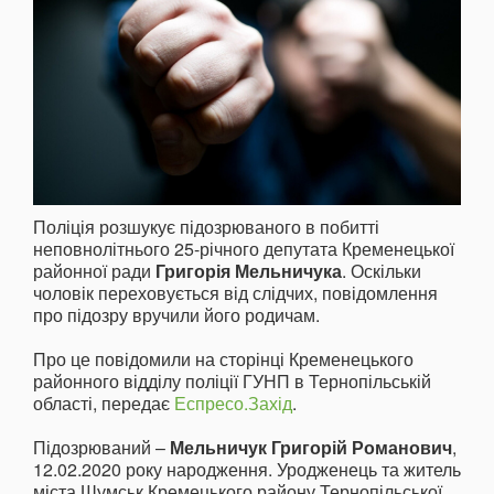
Поліція розшукує підозрюваного в побитті
неповнолітнього 25-річного депутата Кременецької
районної ради
Григорія Мельничука
. Оскільки
чоловік переховується від слідчих, повідомлення
про підозру вручили його родичам.
Про це повідомили на сторінці Кременецького
районного відділу поліції ГУНП в Тернопільській
області, передає
Еспресо.Захід
.
Підозрюваний –
Мельничук Григорій Романович
,
12.02.2020 року народження. Уродженець та житель
міста Шумськ Кремецького району Тернопільської