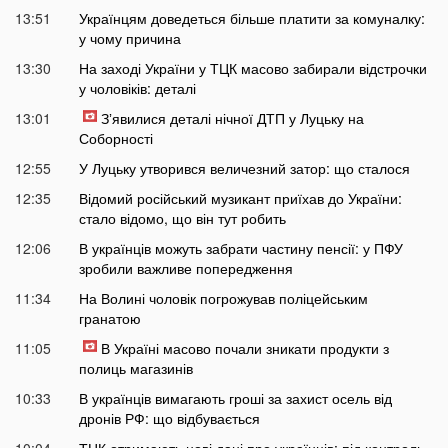
13:51
Українцям доведеться більше платити за комуналку:
у чому причина
13:30
На заході України у ТЦК масово забирали відстрочки
у чоловіків: деталі
13:01
Зʼявилися деталі нічної ДТП у Луцьку на
Соборності
12:55
У Луцьку утворився величезний затор: що сталося
12:35
Відомий російський музикант приїхав до України:
стало відомо, що він тут робить
12:06
В українців можуть забрати частину пенсії: у ПФУ
зробили важливе попередження
11:34
На Волині чоловік погрожував поліцейським
гранатою
11:05
В Україні масово почали зникати продукти з
полиць магазинів
10:33
В українців вимагають гроші за захист осель від
дронів РФ: що відбувається