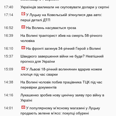
17:40
Українців закликали не скуповувати долари у серпні
17:14
У Луцьку на Ковельській зіткнулися два авто:
перші деталі ДТП
16:52
На Волинь насувається гроза
16:39
На Волині тракторист збив на смерть 58-річного
чоловіка
16:10
На фронті загинув 34-річний Герой з Волині
15:37
Швидкого завершення війни не буде? Невтішний
прогноз для України
15:09
У Львові 18-річний волинянин вдарив ножем
хлопця під час сварки
14:38
На Волині чоловік побив працівника ТЦК під час
перевірки документів
14:16
Лукашенко зробив нову цинічну заяву про війну в
Україні
14:01
У популярному м'ясному магазині у Луцьку
продають зелене м'ясо: покупці обурені