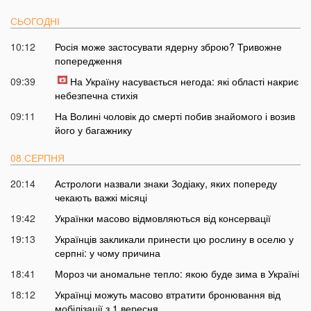
СЬОГОДНІ
10:12
Росія може застосувати ядерну зброю? Тривожне
попередження
09:39
На Україну насувається негода: які області накриє
небезпечна стихія
09:11
На Волині чоловік до смерті побив знайомого і возив
його у багажнику
08 СЕРПНЯ
20:14
Астрологи назвали знаки Зодіаку, яких попереду
чекають важкі місяці
19:42
Українки масово відмовляються від консервації
19:13
Українців закликали принести цю рослину в оселю у
серпні: у чому причина
18:41
Мороз чи аномальне тепло: якою буде зима в Україні
18:12
Українці можуть масово втратити бронювання від
мобілізації з 1 вересня