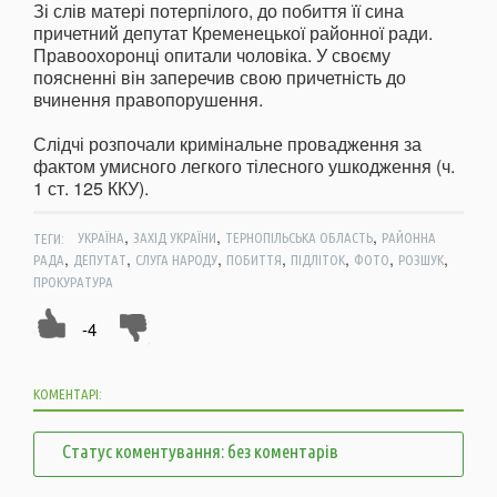
Зі слів матері потерпілого, до побиття її сина
причетний депутат Кременецької районної ради.
Правоохоронці опитали чоловіка. У своєму
поясненні він заперечив свою причетність до
вчинення правопорушення.
Слідчі розпочали кримінальне провадження за
фактом умисного легкого тілесного ушкодження (ч.
1 ст. 125 ККУ).
,
,
,
ТЕГИ:
УКРАЇНА
ЗАХІД УКРАЇНИ
ТЕРНОПІЛЬСЬКА ОБЛАСТЬ
РАЙОННА
,
,
,
,
,
,
,
РАДА
ДЕПУТАТ
СЛУГА НАРОДУ
ПОБИТТЯ
ПІДЛІТОК
ФОТО
РОЗШУК
ПРОКУРАТУРА
-4
КОМЕНТАРІ:
Статус коментування: без коментарів