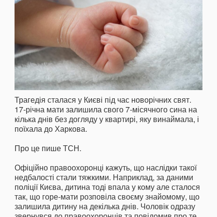
Трагедія сталася у Києві під час новорічних свят.
17-річна мати залишила свого 7-місячного сина на
кілька днів без догляду у квартирі, яку винаймала, і
поїхала до Харкова.
Про це пише ТСН.
Офіційно правоохоронці кажуть, що наслідки такої
недбалості стали тяжкими. Наприклад, за даними
поліції Києва, дитина тоді впала у кому але сталося
так, що горе-мати розповіла своєму знайомому, що
залишила дитину на декілька днів. Чоловік одразу
звернувся до правоохоронців та повідомив про те,