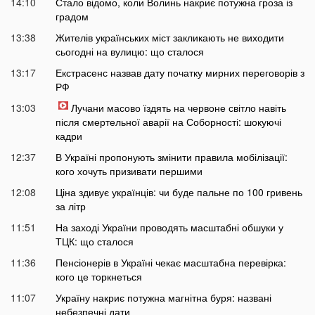
14:10
Стало відомо, коли Волинь накриє потужна гроза із
градом
13:38
Жителів українських міст закликають не виходити
сьогодні на вулицю: що сталося
13:17
Екстрасенс назвав дату початку мирних переговорів з
РФ
13:03
Лучани масово їздять на червоне світло навіть
після смертельної аварії на Соборності: шокуючі
кадри
12:37
В Україні пропонують змінити правила мобілізації:
кого хочуть призивати першими
12:08
Ціна здивує українців: чи буде пальне по 100 гривень
за літр
11:51
На заході України проводять масштабні обшуки у
ТЦК: що сталося
11:36
Пенсіонерів в Україні чекає масштабна перевірка:
кого це торкнеться
11:07
Україну накриє потужна магнітна буря: названі
небезпечні дати