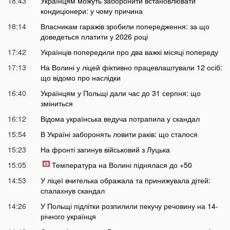
18:43
Українцям можуть заборонити встановлювати
кондиціонери: у чому причина
18:14
Власникам гаражів зробили попередження: за що
доведеться платити у 2026 році
17:42
Українців попередили про два важкі місяці попереду
17:13
На Волині у ліцей фіктивно працевлаштували 12 осіб:
що відомо про наслідки
16:40
Українцям у Польщі дали час до 31 серпня: що
зміниться
16:12
Відома українська ведуча потрапила у скандал
15:54
В Україні заборонять ловити раків: що сталося
15:23
На фронті загинув військовий з Луцька
15:05
Температура на Волині піднялася до +50
14:53
У ліцеї вчителька ображала та принижувала дітей:
спалахнув скандал
14:26
У Польщі підлітки розпилили пекучу речовину на 14-
річного українця