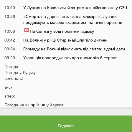
10:50
У Луцьку на Ковельській затримали військового у СЗЧ
10:26
«Смерть на дорозі не злякала мажорів»: лучани
продовжують масово скаржитися на нічні перегони
10:06
На Світязі у воді помітили гадюку
09:42
На Волині у річці Стир знайшли тіло дитини
09:34
Громаду на Волині відключать від світла: відомі дати
09:20
Українців попереджають про аномалію 6 серпня
09:05
Погода
На Волині підтвердили загибель Героя, який рік
Погода у
Луцьку
вважався зниклим безвісти
вологість:
05 СЕРПНЯ
тиск:
21:32
У Луцьку зафіксували аномалію
вітер:
20:21
Ці продукти потрібно викинути через 48 годин: вони
Погода на
sinoptik.ua
у Харкові
можуть бути небезпечними
19:51
Одну категорію людей закликали щодня пити каву:
кого це стосується
Редакція