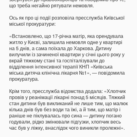
що треба негайно рятувати немовля.
Ось як про ці події розповіла пресслужба Київської
міської прокуратури:
«Встановлено, що 17-річна матір, яка орендувала
житло у Києві, залишила немовля одне у квартирі
на 5 днів, а сама поїхала до Харкова. Дитину
вилучили із зачиненої квартири у січні цього року у
вкрай тяжкому стані та госпіталізували до
відділення інтенсивної терапії КНП «Київська
міська дитяча клінічна лікарня №1», — повідомила
прокуратура.
Крім того, пресслужба відомства додала: «Хлопчик
провів у реанімації лікарні понад 5 місяців. Тяжкий
стан дитини був викликаний не лише тим, що малюк
кілька днів був без води та їжі, а й тим, що матір і
раніше не піклувалась про сина — дитину погано
годували, рідко змінювали підгузки, хлопчик весь
час був у ліжку, внаслідок чого виникли пролежні».