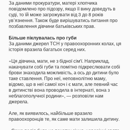
За даними прокуратури, матері хлопчика
повідомлено про підозру, якщо її вину доведуть в
суді, то їй може загрожувати від 3 до 8 років
ув’язнення. Також буде вирішуватись питання про
позбавлення дівчини батьківських прав.
Більше піклувалась про губи
За даними джерел ТСН у правоохоронних колах, ця
історія вразила багатьох серед них.
«Ця дівчина, мати, не з бідної сім'ї. Наприклад,
накачувати собі губи та помітно підкреслювати собі
брови знаходила можливість, а ось до дитини було
таке ставлення. Про неї, неповнолітню маму,
відомо, що в неї самої хоч і є мати, але певний час
в дитинстві вона проводила в інтернаті, вона з
неблагополучної родини», — розповіли нам
джерела.
Але, як виявилось, найбільше вразило
правоохоронців те, як саме мати залишила дитину.