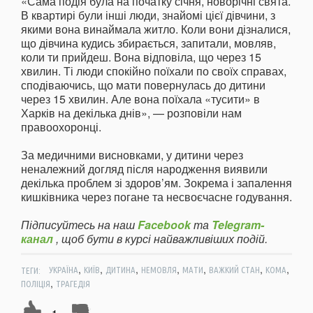
«Сама подія була на початку січня, новорічні свята.
В квартирі були інші люди, знайомі цієї дівчини, з
якими вона винаймала житло. Коли вони дізналися,
що дівчина кудись збирається, запитали, мовляв,
коли ти прийдеш. Вона відповіла, що через 15
хвилин. Ті люди спокійно поїхали по своїх справах,
сподіваючись, що мати повернулась до дитини
через 15 хвилин. Але вона поїхала «тусити» в
Харків на декілька днів», — розповіли нам
правоохоронці.
За медичними висновками, у дитини через
неналежний догляд після народження виявили
декілька проблем зі здоров’ям. Зокрема і запалення
кишківника через погане та несвоєчасне годування.
Підписуйтесь на наш
Facebook
та
Telegram-
канал
, щоб бути в курсі найважливіших подій.
,
,
,
,
,
,
,
ТЕГИ:
УКРАЇНА
КИЇВ
ДИТИНА
НЕМОВЛЯ
МАТИ
ВАЖКИЙ СТАН
КОМА
,
ПОЛІЦІЯ
ТРАГЕДІЯ