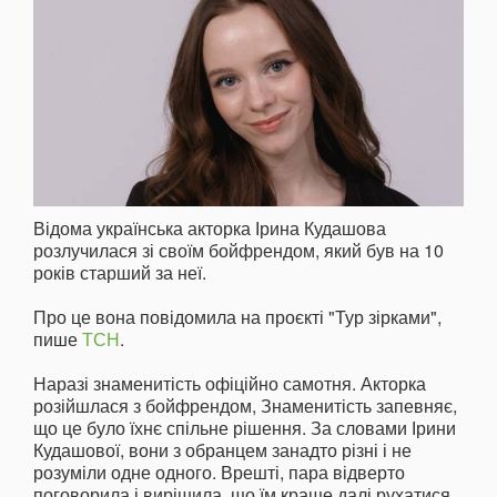
Відома українська акторка Ірина Кудашова
розлучилася зі своїм бойфрендом, який був на 10
років старший за неї.
Про це вона повідомила на проєкті "Тур зірками",
пише
ТСН
.
Наразі знаменитість офіційно самотня. Акторка
розійшлася з бойфрендом, Знаменитість запевняє,
що це було їхнє спільне рішення. За словами Ірини
Кудашової, вони з обранцем занадто різні і не
розуміли одне одного. Врешті, пара відверто
поговорила і вирішила, що їм краще далі рухатися