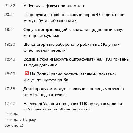
21:32
У Луцьку зафіксували аномалію
20:21
Ці продукти потрібно викинути через 48 годин: вони
можуть бути небезпечними
19:51
Одну категорію людей закликали щодня пити каву:
кого це стосується
19:20
Що категорично заборонено робити на Яблучний
Спас: повний перелік
18:40
Водіїв в Україні можуть оштрафувати на 1190 гривень
за одну дрібницю
18:09
На Волині рясно ростуть маслюки: показали
місце, де шукати гриби
17:38
Деякі продукти можуть зникнути з полиць магазинів:
які міста під загрозою
17:07
На заході України працівник ТЦК прикував чоловіка
кайданками до драбини на всю ніч
Погода
16:51
Як змінюється обличчя після брекетів та чому
Погода у
Луцьку
покращується симетрія овалу?
вологість: