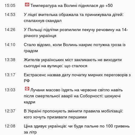
15:05
Температура на Волині піднялася до +50
14:53
У ліцеї вчителька ображала та принижувала дітей:
спалахнув скандал
14:26
У Польщі підлітки розпилили пекучу речовину на 14-
річного українця
14:10
Стало відомо, коли Волинь накриє потужна гроза із
градом
13:38
Жителів українських міст закликають не виходити
сьогодні на вулицю: що сталося
13:17
Екстрасенс назвав дату початку мирних переговорів з
РФ
13:03
Лучани масово їздять на червоне світло навіть
після смертельної аварії на Соборності: шокуючі
кадри
12:37
В Україні пропонують змінити правила мобілізації:
кого хочуть призивати першими
12:08
Ціна здивує українців: чи буде пальне по 100 гривень
за літр