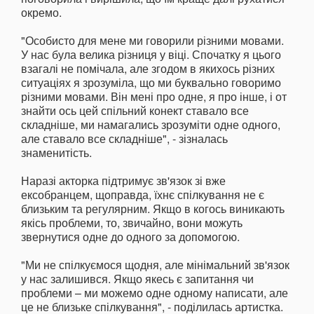
окремо.
"Особисто для мене ми говорили різними мовами.
У нас була велика різниця у віці. Спочатку я цього
взагалі не помічала, але згодом в якихось різних
ситуаціях я зрозуміла, що ми буквально говоримо
різними мовами. Він мені про одне, я про інше, і от
знайти ось цей спільний конект ставало все
складніше, ми намагались зрозуміти одне одного,
але ставало все складніше", - зізналась
знаменитість.
Наразі акторка підтримує зв'язок зі вже
ексобранцем, щоправда, їхнє спілкування не є
близьким та регулярним. Якщо в когось виникають
якісь проблеми, то, звичайно, вони можуть
звернутися одне до одного за допомогою.
"Ми не спілкуємося щодня, але мінімальний зв'язок
у нас залишився. Якщо якесь є запитання чи
проблеми – ми можемо одне одному написати, але
це не близьке спілкування", - поділилась артистка.