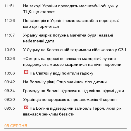
11:51
На заході України проводять масштабні обшуки у
ТЦК: що сталося
11:36
Пенсіонерів в Україні чекає масштабна перевірка:
кого це торкнеться
11:07
Україну накриє потужна магнітна буря: названі
небезпечні дати
10:50
У Луцьку на Ковельській затримали військового у СЗЧ
10:26
«Смерть на дорозі не злякала мажорів»: лучани
продовжують масово скаржитися на нічні перегони
10:06
На Світязі у воді помітили гадюку
09:42
На Волині у річці Стир знайшли тіло дитини
09:34
Громаду на Волині відключать від світла: відомі дати
09:20
Українців попереджають про аномалію 6 серпня
09:05
На Волині підтвердили загибель Героя, який рік
вважався зниклим безвісти
05 СЕРПНЯ