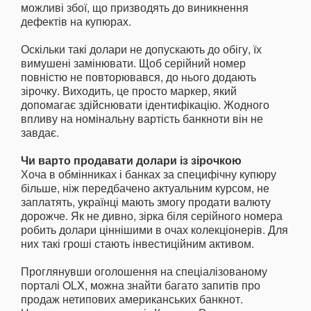
можливі збої, що призводять до виникнення
дефектів на купюрах.
Оскільки такі долари не допускають до обігу, їх
вимушені замінювати. Щоб серійний номер
повністю не повторювався, до нього додають
зірочку. Виходить, це просто маркер, який
допомагає здійснювати ідентифікацію. Жодного
впливу на номінальну вартість банкноти він не
завдає.
Чи варто продавати долари із зірочкою
Хоча в обмінниках і банках за специфічну купюру
більше, ніж передбачено актуальним курсом, не
заплатять, українці мають змогу продати валюту
дорожче. Як не дивно, зірка біля серійного номера
робить долари ціннішими в очах колекціонерів. Для
них такі гроші стають інвестиційним активом.
Проглянувши оголошення на спеціалізованому
порталі OLX, можна знайти багато запитів про
продаж нетипових американських банкнот.