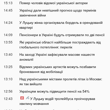
15:13
Помер чоловік відомої української акторки
14:45
Українці дали невтішний прогноз щодо термінів
закінчення війни
14:24
У Луцьку жінка організувала бордель в орендованій
квартирі
14:09
Пенсіонери в Україні будуть отримувати по дві пенсії
13:55
Які українські області найбільше постраждають від
глобального потепління: перелік
13:40
На заході Україні зафіксували масове нашестя
аномалії
13:25
Відомих українських артистів можуть позбавити
бронювання від мобілізації
13:10
Над українськими містами пролетів літак із Москви:
як так вийшло
12:56
Українцям можуть підвищити пенсії на 54%
12:43
У Луцьку водій тролейбуса проігнорував
хвилину мовчання