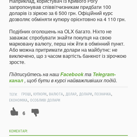
Наприклад, користувач із Кривого Рогу
запропонував співвітчизникам придбати 100
доларів із зіркою за 6 500 грн. Офіційний курс
дозволяє обміняти купюру орієнтовно на 4 110 грн.
Подібних оголошень на OLX багато. Ніхто не
заважає спробувати знайти покупця на свою
марковану валюту, перш ніж йти в обмінний пункт.
Або можна притримати долари на майбутнє: не
виключено, що з часом вартість банкнот із зірочкою
зросте.
Підписуйтесь на наш
Facebook
та
Telegram-
канал
, щоб бути в курсі найважливіших подій.
,
,
,
,
,
,
ТЕГИ:
ГРОШІ
КУПЮРИ
ВАЛЮТА
ДОЛАР
ДОЛАРИ
ПОЗНАЧКА
,
ЕКОНОМІКА
ОСОБЛИВІ ДОЛАРИ
6
КОМЕНТАРІ: