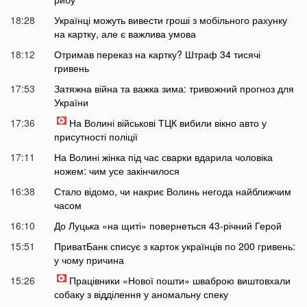
18:28
Українці можуть вивести гроші з мобільного рахунку
на картку, але є важлива умова
18:12
Отримав переказ на картку? Штраф 34 тисячі
гривень
17:53
Затяжна війна та важка зима: тривожний прогноз для
України
17:36
На Волині військові ТЦК вибили вікно авто у
присутності поліції
17:11
На Волині жінка під час сварки вдарила чоловіка
ножем: чим усе закінчилося
16:38
Стало відомо, чи накриє Волинь негода найближчим
часом
16:10
До Луцька «на щиті» повернеться 43-річний Герой
15:51
ПриватБанк списує з карток українців по 200 гривень:
у чому причина
15:26
Працівники «Нової пошти» шваброю виштовхали
собаку з відділення у аномальну спеку