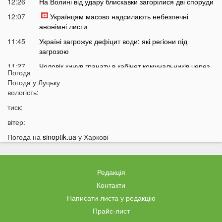
12:26
На Волині від удару блискавки загорілися дві споруди
12:07
Українцям масово надсилають небезпечні
анонімні листи
11:45
Україні загрожує дефіцит води: які регіони під
загрозою
11:27
Чоловік кинув гранату в кабінет комунальників через
Погода
платіжку: деталі
Погода у
Луцьку
11:06
На полігоні помер відомий дитячий лікар із заходу
вологість:
України
тиск:
10:40
Волинян попереджають про серйозну небезпеку на
вітер:
трасі біля Луцька
Погода на
sinoptik.ua
у Харкові
10:15
На Волині негода наробила лиха: показали
наслідки
09:47
У Луцьку зафіксували нову аномалію
Редакція
09:16
На війні загинули двоє військових з Волині
Контакти
Написати листа у редакцію
06 СЕРПНЯ
Прайс-лист
21:44
На Луцьк насувається гроза