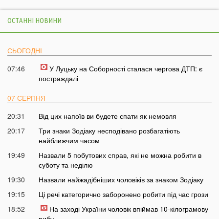
ОСТАННІ НОВИНИ
СЬОГОДНІ
07:46
У Луцьку на Соборності сталася чергова ДТП: є
постраждалі
07 СЕРПНЯ
20:31
Від цих напоїв ви будете спати як немовля
20:17
Три знаки Зодіаку несподівано розбагатіють
найближчим часом
19:49
Назвали 5 побутових справ, які не можна робити в
суботу та неділю
19:30
Назвали найжадібніших чоловіків за знаком Зодіаку
19:15
Ці речі категорично заборонено робити під час грози
18:52
На заході України чоловік впіймав 10-кілограмову
рибу