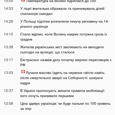
15:05
Температура на Волині піднялася до +50
14:53
У ліцеї вчителька ображала та принижувала дітей:
спалахнув скандал
14:26
У Польщі підлітки розпилили пекучу речовину на 14-
річного українця
14:10
Стало відомо, коли Волинь накриє потужна гроза із
градом
13:38
Жителів українських міст закликають не виходити
сьогодні на вулицю: що сталося
13:17
Екстрасенс назвав дату початку мирних переговорів з
РФ
13:03
Лучани масово їздять на червоне світло навіть
після смертельної аварії на Соборності: шокуючі
кадри
12:37
В Україні пропонують змінити правила мобілізації:
кого хочуть призивати першими
12:08
Ціна здивує українців: чи буде пальне по 100 гривень
за літр