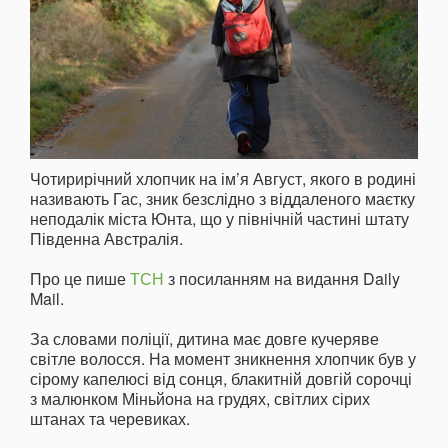
Чотирирічний хлопчик на ім’я Август, якого в родині
називають Гас, зник безслідно з віддаленого маєтку
неподалік міста Юнта, що у північній частині штату
Південна Австралія.
Про це пише
ТСН
з посиланням на видання Daily
Mail.
За словами поліції, дитина має довге кучеряве
світле волосся. На момент зникнення хлопчик був у
сірому капелюсі від сонця, блакитній довгій сорочці
з малюнком Міньйона на грудях, світлих сірих
штанах та черевиках.