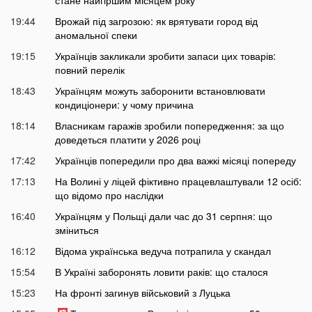
стане найгіршим місяцем року
19:44
Врожай під загрозою: як врятувати город від
аномальної спеки
19:15
Українців закликали зробити запаси цих товарів:
повний перелік
18:43
Українцям можуть заборонити встановлювати
кондиціонери: у чому причина
18:14
Власникам гаражів зробили попередження: за що
доведеться платити у 2026 році
17:42
Українців попередили про два важкі місяці попереду
17:13
На Волині у ліцей фіктивно працевлаштували 12 осіб:
що відомо про наслідки
16:40
Українцям у Польщі дали час до 31 серпня: що
зміниться
16:12
Відома українська ведуча потрапила у скандал
15:54
В Україні заборонять ловити раків: що сталося
15:23
На фронті загинув військовий з Луцька