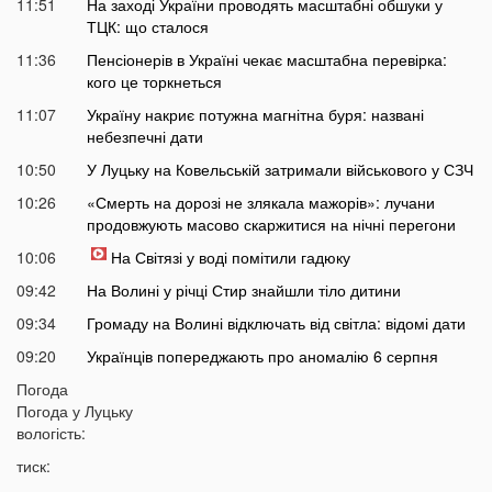
11:51
На заході України проводять масштабні обшуки у
ТЦК: що сталося
11:36
Пенсіонерів в Україні чекає масштабна перевірка:
кого це торкнеться
11:07
Україну накриє потужна магнітна буря: названі
небезпечні дати
10:50
У Луцьку на Ковельській затримали військового у СЗЧ
10:26
«Смерть на дорозі не злякала мажорів»: лучани
продовжують масово скаржитися на нічні перегони
10:06
На Світязі у воді помітили гадюку
09:42
На Волині у річці Стир знайшли тіло дитини
09:34
Громаду на Волині відключать від світла: відомі дати
09:20
Українців попереджають про аномалію 6 серпня
09:05
Погода
На Волині підтвердили загибель Героя, який рік
Погода у
Луцьку
вважався зниклим безвісти
вологість:
05 СЕРПНЯ
тиск: