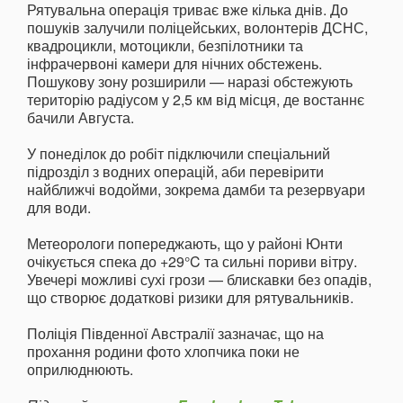
Рятувальна операція триває вже кілька днів. До
пошуків залучили поліцейських, волонтерів ДСНС,
квадроцикли, мотоцикли, безпілотники та
інфрачервоні камери для нічних обстежень.
Пошукову зону розширили — наразі обстежують
територію радіусом у 2,5 км від місця, де востаннє
бачили Августа.
У понеділок до робіт підключили спеціальний
підрозділ з водних операцій, аби перевірити
найближчі водойми, зокрема дамби та резервуари
для води.
Метеорологи попереджають, що у районі Юнти
очікується спека до +29°C та сильні пориви вітру.
Увечері можливі сухі грози — блискавки без опадів,
що створює додаткові ризики для рятувальників.
Поліція Південної Австралії зазначає, що на
прохання родини фото хлопчика поки не
оприлюднюють.