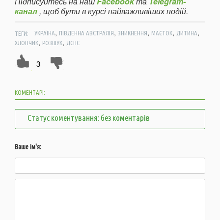
Підписуйтесь на наш
Facebook
та
Telegram-
канал
, щоб бути в курсі найважливіших подій.
,
,
,
,
,
ТЕГИ:
УКРАЇНА
ПІВДЕННА АВСТРАЛІЯ
ЗНИКНЕННЯ
МАЄТОК
ДИТИНА
,
,
ХЛОПЧИК
РОЗШУК
ДСНС
3
КОМЕНТАРІ:
Статус коментування: без коментарів
Ваше ім'я: