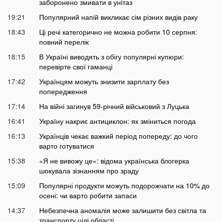
заборонено змивати в унітаз
19:21
Популярний напій викликає сім різних видів раку
18:43
Ці речі категорично не можна робити 10 серпня:
повний перелік
18:15
В Україні виводять з обігу популярні купюри:
перевірте свої гаманці
17:42
Українцям можуть знизити зарплату без
попередження
17:14
На війні загинув 59-річний військовий з Луцька
16:41
Україну накриє антициклон: як зміниться погода
16:13
Українців чекає важкий період попереду: до чого
варто готуватися
15:38
«Я не вивожу це»: відома українська блогерка
шокувала зізнанням про зраду
15:09
Популярні продукти можуть подорожчати на 10% до
осені: чи варто робити запаси
14:37
Небезпечна аномалія може залишити без світла та
транспорту цілі області