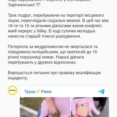
Зарічненської ТГ.
Троє подруг, перебуваючи на території місцевого
ліцею, переглядали соціальні мережі. В цей час між
18-ти та 15-ти річними дівчатами виник конфлікт,
який переріс у бійку. В ході сутички молодша
нанесла старшій тілесні ушкодження.
Потерпіла за меддопомогою не зверталася та
повідомила поліцейським, що претензій до 15-
річної порушниці немає. Наразі дівчата
перебувають у дружніх відносинах.
Вирішується питання про правову кваліфікацію
інциденту.