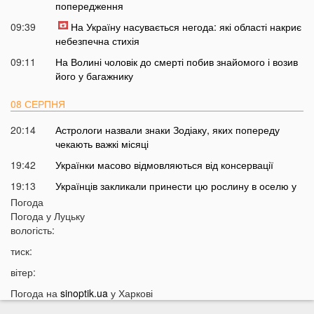
попередження
09:39
На Україну насувається негода: які області накриє
небезпечна стихія
09:11
На Волині чоловік до смерті побив знайомого і возив
його у багажнику
08 СЕРПНЯ
20:14
Астрологи назвали знаки Зодіаку, яких попереду
чекають важкі місяці
19:42
Українки масово відмовляються від консервації
19:13
Українців закликали принести цю рослину в оселю у
серпні: у чому причина
Погода
Погода у
Луцьку
18:41
Мороз чи аномальне тепло: якою буде зима в Україні
вологість:
18:12
Українці можуть масово втратити бронювання від
тиск:
мобілізації з 1 вересня
вітер:
17:40
Українців закликали не скуповувати долари у серпні
Погода на
sinoptik.ua
у Харкові
17:14
У Луцьку на Ковельській зіткнулися два авто:
перші деталі ДТП