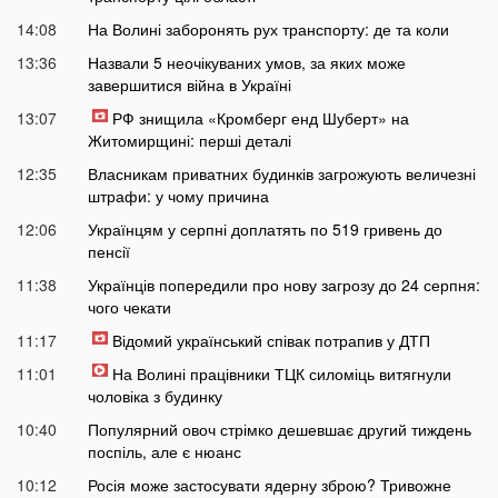
14:08
На Волині заборонять рух транспорту: де та коли
13:36
Назвали 5 неочікуваних умов, за яких може
завершитися війна в Україні
13:07
РФ знищила «Кромберг енд Шуберт» на
Житомирщині: перші деталі
12:35
Власникам приватних будинків загрожують величезні
штрафи: у чому причина
12:06
Українцям у серпні доплатять по 519 гривень до
пенсії
11:38
Українців попередили про нову загрозу до 24 серпня:
чого чекати
11:17
Відомий український співак потрапив у ДТП
11:01
На Волині працівники ТЦК силоміць витягнули
чоловіка з будинку
10:40
Популярний овоч стрімко дешевшає другий тиждень
поспіль, але є нюанс
10:12
Росія може застосувати ядерну зброю? Тривожне