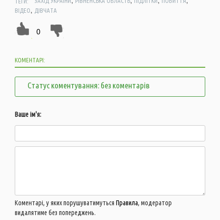
,
,
,
,
ТЕГИ:
ЗАХІД УКРАЇНИ
РІВНЕНСЬКА ОБЛАСТЬ
ПІДЛІТКИ
ПОБИТТЯ
,
ВІДЕО
ДІВЧАТА
0
КОМЕНТАРІ:
Статус коментування: без коментарів
Ваше ім'я:
Коментарі, у яких порушуватимуться
Правила
, модератор
видалятиме без попереджень.