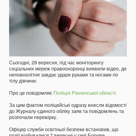
Сьогодні, 29 вересня, під час моніторингу
соціальних мереж правоохоронці виявили відео, де
неповнолітня завдає удари руками та ногами по
тілу дівчини.
Про це повідомляє
Поліція Рівненської області
.
За цим фактом поліцейські одразу внесли відомості
до Журналу єдиного обліку заяв та повідомлень та
розпочали перевірку.
Офіцер служби освітньої безпеки встановив, що
події відбувалися 7 вересня у селі Борове,