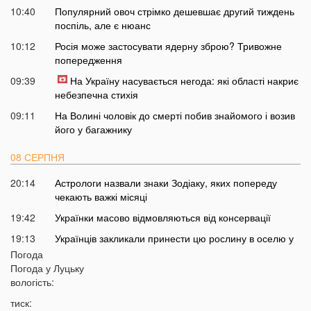
10:40
Популярний овоч стрімко дешевшає другий тиждень
поспіль, але є нюанс
10:12
Росія може застосувати ядерну зброю? Тривожне
попередження
09:39
На Україну насувається негода: які області накриє
небезпечна стихія
09:11
На Волині чоловік до смерті побив знайомого і возив
його у багажнику
08 СЕРПНЯ
20:14
Астрологи назвали знаки Зодіаку, яких попереду
чекають важкі місяці
19:42
Українки масово відмовляються від консервації
19:13
Українців закликали принести цю рослину в оселю у
серпні: у чому причина
Погода
Погода у
Луцьку
18:41
Мороз чи аномальне тепло: якою буде зима в Україні
вологість:
18:12
Українці можуть масово втратити бронювання від
тиск:
мобілізації з 1 вересня