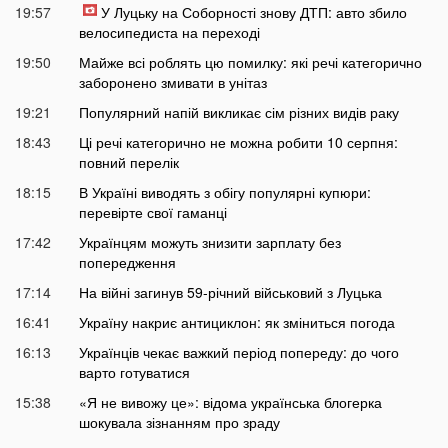
19:57
У Луцьку на Соборності знову ДТП: авто збило
велосипедиста на переході
19:50
Майже всі роблять цю помилку: які речі категорично
заборонено змивати в унітаз
19:21
Популярний напій викликає сім різних видів раку
18:43
Ці речі категорично не можна робити 10 серпня:
повний перелік
18:15
В Україні виводять з обігу популярні купюри:
перевірте свої гаманці
17:42
Українцям можуть знизити зарплату без
попередження
17:14
На війні загинув 59-річний військовий з Луцька
16:41
Україну накриє антициклон: як зміниться погода
16:13
Українців чекає важкий період попереду: до чого
варто готуватися
15:38
«Я не вивожу це»: відома українська блогерка
шокувала зізнанням про зраду