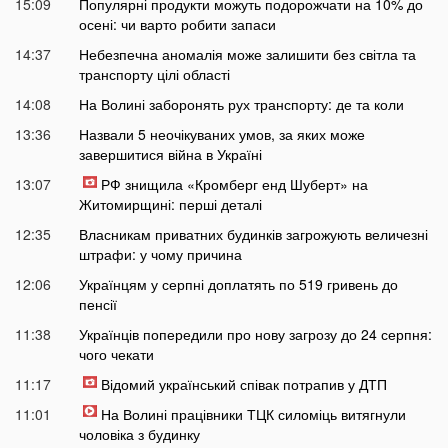
15:09
Популярні продукти можуть подорожчати на 10% до
осені: чи варто робити запаси
14:37
Небезпечна аномалія може залишити без світла та
транспорту цілі області
14:08
На Волині заборонять рух транспорту: де та коли
13:36
Назвали 5 неочікуваних умов, за яких може
завершитися війна в Україні
13:07
РФ знищила «Кромберг енд Шуберт» на
Житомирщині: перші деталі
12:35
Власникам приватних будинків загрожують величезні
штрафи: у чому причина
12:06
Українцям у серпні доплатять по 519 гривень до
пенсії
11:38
Українців попередили про нову загрозу до 24 серпня:
чого чекати
11:17
Відомий український співак потрапив у ДТП
11:01
На Волині працівники ТЦК силоміць витягнули
чоловіка з будинку