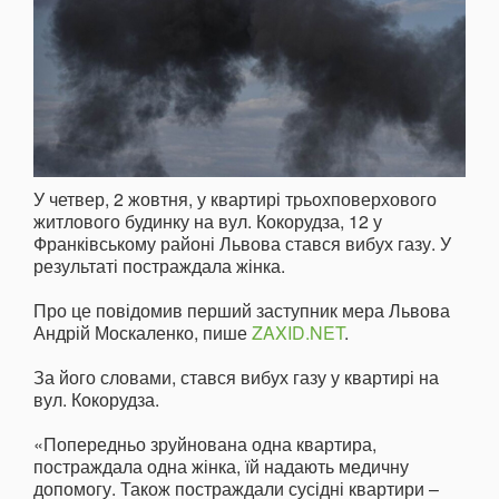
У четвер, 2 жовтня, у квартирі трьохповерхового
житлового будинку на вул. Кокорудза, 12 у
Франківському районі Львова стався вибух газу. У
результаті постраждала жінка.
Про це повідомив перший заступник мера Львова
Андрій Москаленко, пише
ZAXID.NET
.
За його словами, стався вибух газу у квартирі на
вул. Кокорудза.
«Попередньо зруйнована одна квартира,
постраждала одна жінка, їй надають медичну
допомогу. Також постраждали сусідні квартири –