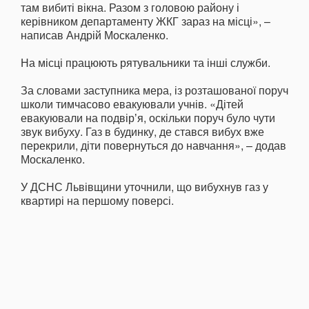
там вибиті вікна. Разом з головою району і
керівником департаменту ЖКГ зараз на місці», –
написав Андрій Москаленко.
На місці працюють рятувальники та інші служби.
За словами заступника мера, із розташованої поруч
школи тимчасово евакуювали учнів. «Дітей
евакуювали на подвірʼя, оскільки поруч було чути
звук вибуху. Газ в будинку, де стався вибух вже
перекрили, діти повернуться до навчання», – додав
Москаленко.
У ДСНС Львівщини уточнили, що вибухнув газ у
квартирі на першому поверсі.