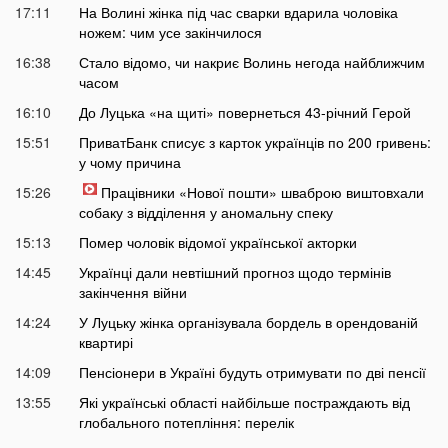
17:11
На Волині жінка під час сварки вдарила чоловіка
ножем: чим усе закінчилося
16:38
Стало відомо, чи накриє Волинь негода найближчим
часом
16:10
До Луцька «на щиті» повернеться 43-річний Герой
15:51
ПриватБанк списує з карток українців по 200 гривень:
у чому причина
15:26
Працівники «Нової пошти» шваброю виштовхали
собаку з відділення у аномальну спеку
15:13
Помер чоловік відомої української акторки
14:45
Українці дали невтішний прогноз щодо термінів
закінчення війни
14:24
У Луцьку жінка організувала бордель в орендованій
квартирі
14:09
Пенсіонери в Україні будуть отримувати по дві пенсії
13:55
Які українські області найбільше постраждають від
глобального потепління: перелік