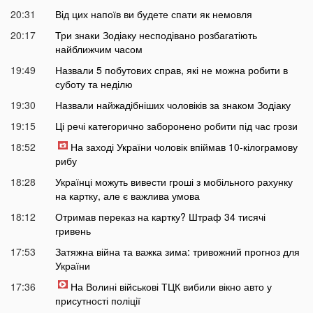
20:31
Від цих напоїв ви будете спати як немовля
20:17
Три знаки Зодіаку несподівано розбагатіють
найближчим часом
19:49
Назвали 5 побутових справ, які не можна робити в
суботу та неділю
19:30
Назвали найжадібніших чоловіків за знаком Зодіаку
19:15
Ці речі категорично заборонено робити під час грози
18:52
На заході України чоловік впіймав 10-кілограмову
рибу
18:28
Українці можуть вивести гроші з мобільного рахунку
на картку, але є важлива умова
18:12
Отримав переказ на картку? Штраф 34 тисячі
гривень
17:53
Затяжна війна та важка зима: тривожний прогноз для
України
17:36
На Волині військові ТЦК вибили вікно авто у
присутності поліції