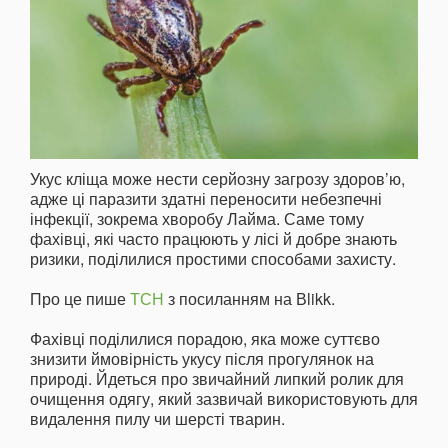
Укус кліща може нести серйозну загрозу здоров’ю,
адже ці паразити здатні переносити небезпечні
інфекції, зокрема хворобу Лайма. Саме тому
фахівці, які часто працюють у лісі й добре знають
ризики, поділилися простими способами захисту.
Про це пише
ТСН
з посиланням на Вlikk.
Фахівці поділилися порадою, яка може суттєво
знизити ймовірність укусу після прогулянок на
природі. Йдеться про звичайний липкий ролик для
очищення одягу, який зазвичай використовують для
видалення пилу чи шерсті тварин.