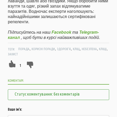
лаванди, шавлії або гвоздики. Якщо обробити ними
взуття та одяг, різкий запах відлякуватиме
паразитів. Водночас експерти наголошують:
найнадійнішими залишаються сертифіковані
репеленти.
Підписуйтесь на наш
Facebook
та
Telegram-
канал
, щоб бути в курсі найважливіших подій.
,
,
,
,
,
,
ТЕГИ:
ПОРАДА
КОРИСНІ ПОРАДИ
ЗДОРОВ'Я
КЛІЩ
НЕБЕЗПЕКА
КЛІЩІ
ЗАХИСТ
1
КОМЕНТАРІ:
Статус коментування: без коментарів
Ваше ім'я: