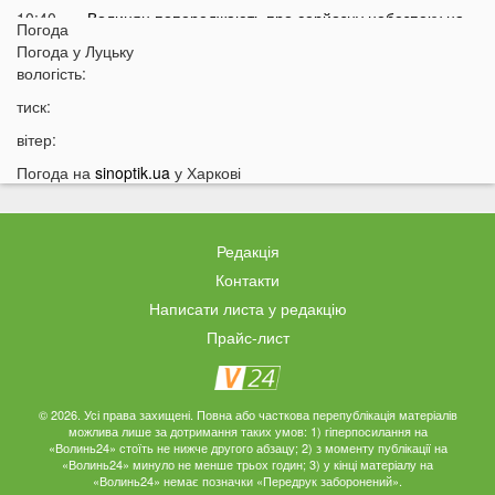
10:40
Волинян попереджають про серйозну небезпеку на
Погода
трасі біля Луцька
Погода у
Луцьку
10:15
вологість:
На Волині негода наробила лиха: показали
наслідки
тиск:
09:47
У Луцьку зафіксували нову аномалію
вітер:
09:16
На війні загинули двоє військових з Волині
Погода на
sinoptik.ua
у Харкові
06 СЕРПНЯ
21:44
На Луцьк насувається гроза
Редакція
21:06
Біля Луцька негода наробила біди: волиняни
Контакти
публікують наслідки у мережі
Написати листа у редакцію
20:16
Астрологи назвали знаки Зодіаку, для яких серпень
Прайс-лист
стане найгіршим місяцем року
19:44
Врожай під загрозою: як врятувати город від
аномальної спеки
© 2026. Усі права захищені. Повна або часткова перепублікація матеріалів
можлива лише за дотримання таких умов: 1) гіперпосилання на
19:15
Українців закликали зробити запаси цих товарів:
«Волинь24» стоїть не нижче другого абзацу; 2) з моменту публікації на
«Волинь24» минуло не менше трьох годин; 3) у кінці матеріалу на
повний перелік
«Волинь24» немає позначки «Передрук заборонений».