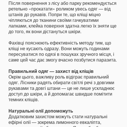
Після повернення з лісу або парку рекомендується
ретельно «прокатати» роликом увесь одяг — від
штанів до рукавів. Попри те, що кліщі міцно
чіпляються до тканини своїми гачкуватими
лапками, клейка поверхня здатна легко їх зняти ще
до того, як вони дістануться шкіри.
Фахівці пояснюють ефективність методу тим, що
кліщі не кусають одразу. Вони можуть годинами
пересуватися по одязі в пошуках зручного місця, і
саме цей час дає змогу вчасно позбутися паразита.
Правильний одяг — захист від кліщів
Окрім цього, важливу роль відіграє правильний
одяг. Лісники радять обирати світлі речі з довгими
рукавами та довгі штани — це не лише ускладнює
доступ до шкіри, а й допомагає швидше помітити
темних кліщів.
Натуральні олії допоможуть
Додатковим захистом можуть стати натуральні
ефірні олії — зокрема лимонного евкаліпта,