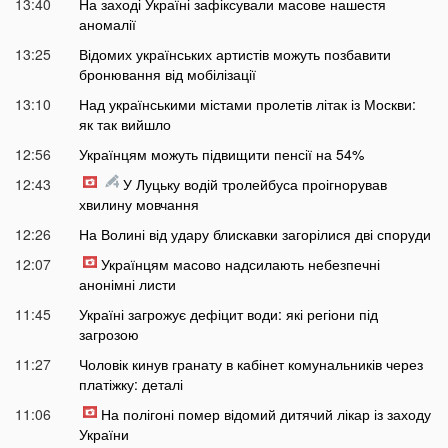
13:40
На заході Україні зафіксували масове нашестя
аномалії
13:25
Відомих українських артистів можуть позбавити
бронювання від мобілізації
13:10
Над українськими містами пролетів літак із Москви:
як так вийшло
12:56
Українцям можуть підвищити пенсії на 54%
12:43
У Луцьку водій тролейбуса проігнорував
хвилину мовчання
12:26
На Волині від удару блискавки загорілися дві споруди
12:07
Українцям масово надсилають небезпечні
анонімні листи
11:45
Україні загрожує дефіцит води: які регіони під
загрозою
11:27
Чоловік кинув гранату в кабінет комунальників через
платіжку: деталі
11:06
На полігоні помер відомий дитячий лікар із заходу
України