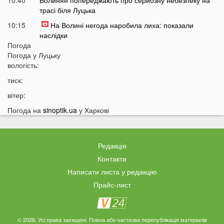
10:40
Волинян попереджають про серйозну небезпеку на
трасі біля Луцька
10:15
На Волині негода наробила лиха: показали
наслідки
Погода
09:47
У Луцьку зафіксували нову аномалію
Погода у
Луцьку
09:16
вологість:
На війні загинули двоє військових з Волині
тиск:
06 СЕРПНЯ
вітер:
21:44
На Луцьк насувається гроза
Погода на
sinoptik.ua
у Харкові
21:06
Біля Луцька негода наробила біди: волиняни
публікують наслідки у мережі
20:16
Астрологи назвали знаки Зодіаку, для яких серпень
Редакція
стане найгіршим місяцем року
Контакти
19:44
Врожай під загрозою: як врятувати город від
Написати листа у редакцію
аномальної спеки
Прайс-лист
19:15
Українців закликали зробити запаси цих товарів:
повний перелік
18:43
Українцям можуть заборонити встановлювати
© 2026. Усі права захищені. Повна або часткова перепублікація матеріалів