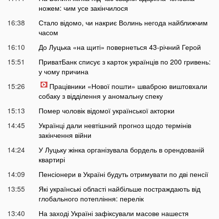
ножем: чим усе закінчилося
16:38
Стало відомо, чи накриє Волинь негода найближчим
часом
16:10
До Луцька «на щиті» повернеться 43-річний Герой
15:51
ПриватБанк списує з карток українців по 200 гривень:
у чому причина
15:26
Працівники «Нової пошти» шваброю виштовхали
собаку з відділення у аномальну спеку
15:13
Помер чоловік відомої української акторки
14:45
Українці дали невтішний прогноз щодо термінів
закінчення війни
14:24
У Луцьку жінка організувала бордель в орендованій
квартирі
14:09
Пенсіонери в Україні будуть отримувати по дві пенсії
13:55
Які українські області найбільше постраждають від
глобального потепління: перелік
13:40
На заході Україні зафіксували масове нашестя