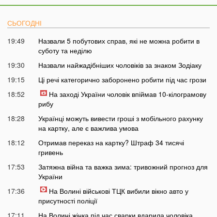
СЬОГОДНІ
19:49
Назвали 5 побутових справ, які не можна робити в
суботу та неділю
19:30
Назвали найжадібніших чоловіків за знаком Зодіаку
19:15
Ці речі категорично заборонено робити під час грози
18:52
На заході України чоловік впіймав 10-кілограмову
рибу
18:28
Українці можуть вивести гроші з мобільного рахунку
на картку, але є важлива умова
18:12
Отримав переказ на картку? Штраф 34 тисячі
гривень
17:53
Затяжна війна та важка зима: тривожний прогноз для
України
17:36
На Волині військові ТЦК вибили вікно авто у
присутності поліції
17:11
На Волині жінка під час сварки вдарила чоловіка