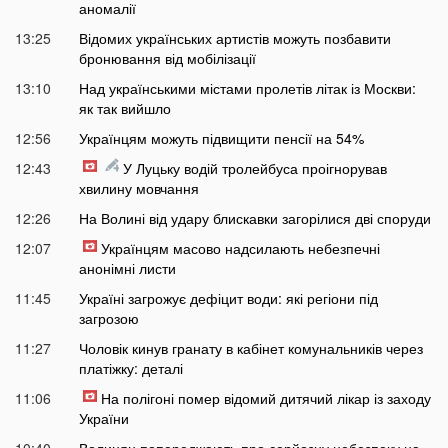
аномалії
13:25
Відомих українських артистів можуть позбавити
бронювання від мобілізації
13:10
Над українськими містами пролетів літак із Москви:
як так вийшло
12:56
Українцям можуть підвищити пенсії на 54%
12:43
У Луцьку водій тролейбуса проігнорував
хвилину мовчання
12:26
На Волині від удару блискавки загорілися дві споруди
12:07
Українцям масово надсилають небезпечні
анонімні листи
11:45
Україні загрожує дефіцит води: які регіони під
загрозою
11:27
Чоловік кинув гранату в кабінет комунальників через
платіжку: деталі
11:06
На полігоні помер відомий дитячий лікар із заходу
України