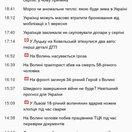
18:41
Мороз чи аномальне тепло: якою буде зима в Україні
18:12
Українці можуть масово втратити бронювання від
мобілізації з 1 вересня
17:40
Українців закликали не скуповувати долари у серпні
17:14
У Луцьку на Ковельській зіткнулися два авто:
перші деталі ДТП
16:52
На Волинь насувається гроза
16:39
На Волині тракторист збив на смерть 58-річного
чоловіка
16:10
На фронті загинув 34-річний Герой з Волині
15:37
Швидкого завершення війни не буде? Невтішний
прогноз для України
15:09
У Львові 18-річний волинянин вдарив ножем
хлопця під час сварки
14:38
На Волині чоловік побив працівника ТЦК під час
перевірки документів