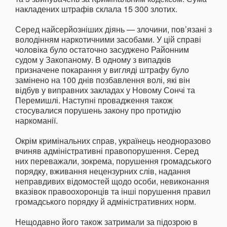
накладених штрафів склала 15 300 злотих.
Серед найсерйозніших діянь — злочини, пов’язані з
володінням наркотичними засобами. У цій справі
чоловіка було остаточно засуджено Районним
судом у Закопаному. В одному з випадків
призначене покарання у вигляді штрафу було
замінено на 100 днів позбавлення волі, які він
відбув у виправних закладах у Новому Сончі та
Перемишлі. Наступні провадження також
стосувалися порушень закону про протидію
наркоманії.
Окрім кримінальних справ, українець неодноразово
вчиняв адміністративні правопорушення. Серед
них переважали, зокрема, порушення громадського
порядку, вживання нецензурних слів, надання
неправдивих відомостей щодо особи, невиконання
вказівок правоохоронців та інші порушення правил
громадського порядку й адміністративних норм.
Нещодавно його також затримали за підозрою в