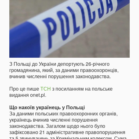
З Польщі до України депортують 26-річного
громадянина, який, за даними правоохоронців,
вчинив численні порушення законодавства.
Про це пише
ТСН
з посиланням на польське
видання onet.pl.
Що накоїв українець у Польщі
За даними польських правоохоронних органів,
українець вчинив численні порушення
законодавства. Загалом щодо нього було
зафіксовано 21 адміністративне правопорушення
та 5 звинувачень за Кримінальним кодексом. Сума