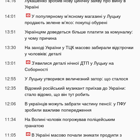
14:16
Лукашенко зробив нову цинічну заяву про війну в
Україні
14:01
У популярному м'ясному магазині у Луцьку
продають зелене м'ясо: покупці обурені
13:51
Українцям доведеться більше платити за комуналку:
у чому причина
13:30
На заході України у ТЦК масово забирали відстрочки
у чоловіків: деталі
13:01
Зʼявилися деталі нічної ДТП у Луцьку на
Соборності
12:55
У Луцьку утворився величезний затор: що сталося
12:35
Відомий російський музикант приїхав до України:
стало відомо, що він тут робить
12:06
В українців можуть забрати частину пенсії: у ПФУ
зробили важливе попередження
11:34
На Волині чоловік погрожував поліцейським
гранатою
11:05
В Україні масово почали зникати продукти з