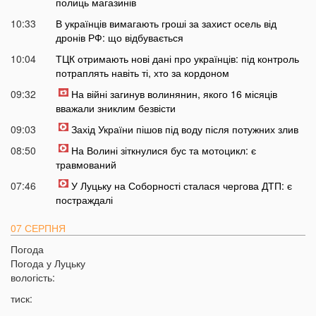
полиць магазинів
10:33
В українців вимагають гроші за захист осель від
дронів РФ: що відбувається
10:04
ТЦК отримають нові дані про українців: під контроль
потраплять навіть ті, хто за кордоном
09:32
На війні загинув волинянин, якого 16 місяців
вважали зниклим безвісти
09:03
Захід України пішов під воду після потужних злив
08:50
На Волині зіткнулися бус та мотоцикл: є
травмований
07:46
У Луцьку на Соборності сталася чергова ДТП: є
постраждалі
07 СЕРПНЯ
Погода
20:31
Від цих напоїв ви будете спати як немовля
Погода у
Луцьку
20:17
Три знаки Зодіаку несподівано розбагатіють
вологість:
найближчим часом
тиск:
19:49
Назвали 5 побутових справ, які не можна робити в