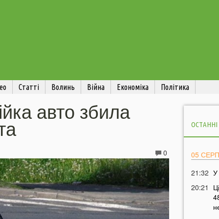
ео
Статті
Волинь
Війна
Економіка
Політика
ійка авто збила
та
ОСТАННІ
0
05 СЕР
21:32
У
20:21
Ц
4
н