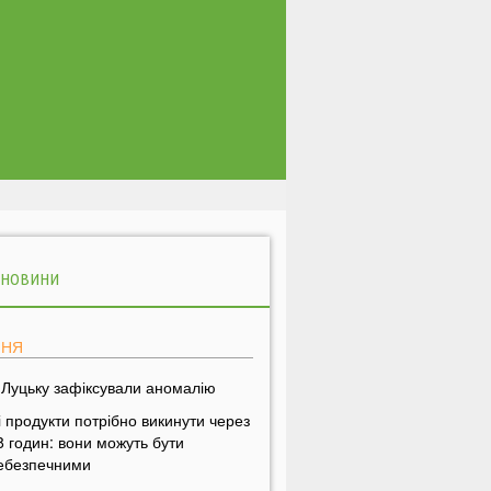
 НОВИНИ
ПНЯ
 Луцьку зафіксували аномалію
і продукти потрібно викинути через
8 годин: вони можуть бути
ебезпечними