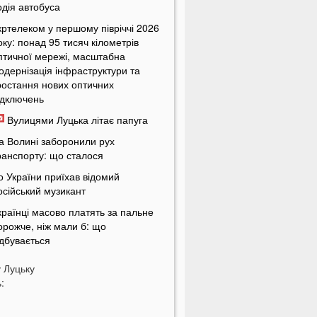
одія автобуса
кртелеком у першому півріччі 2026
оку: понад 95 тисяч кілометрів
птичної мережі, масштабна
одернізація інфраструктури та
ростання нових оптичних
ідключень
Вулицями Луцька літає папуга
а Волині заборонили рух
ранспорту: що сталося
о України приїхав відомий
осійський музикант
країнці масово платять за пальне
орожче, ніж мали б: що
ідбувається
країнців попередили про
у
Луцьку
овернення графіків відключень
:
вітла
кільки українці будуть платити за