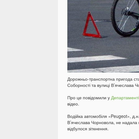
Дорожньо-транспортна пригода ста
Соборності та вулиці В’ячеслава Ч
Про це повідомили у
Департаменті
відео.
Водійка автомобіля «Peugeot», д.н
В’ячеслава Чорновола, не надала п
відбулося зіткнення.