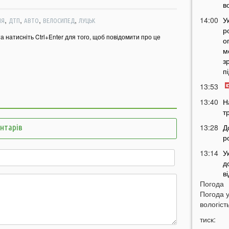
в
,
,
,
,
14:00
У
ІЯ
ДТП
АВТО
ВЕЛОСИПЕД
ЛУЦЬК
р
та натисніть Ctrl+Enter для того, щоб повідомити про це
о
м
з
п
13:53
13:40
Н
т
ентарів
13:28
Д
р
13:14
У
д
в
Погода
12:45
У
Погода 
п
вологість
с
тиск:
12:26
С