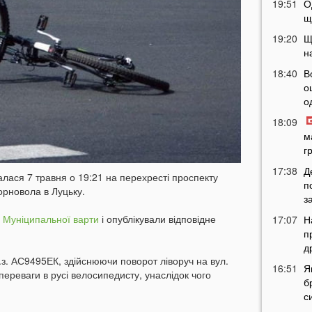
19:51
О
щ
19:20
Щ
н
18:40
В
о
о
18:09
м
г
17:38
Д
лася 7 травня о 19:21 на перехресті проспекту
п
орновола в Луцьку.
з
 Муніципальної варти
і опублікували відповідне
17:07
Н
п
д
.з. АС9495ЕК, здійснюючи поворот ліворуч на вул.
16:51
Я
ереваги в русі велосипедисту, унаслідок чого
б
с