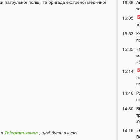
ки патрульної поліції та бригада екстреної медичної
16:36
А
з
16:05
т
15:53
К
п
15:35
«
м
«
15:14
л
п
14:46
Р
я
14:30
В
т
У
14:15
«
а
Telegram-канал
, щоб бути в курсі
В