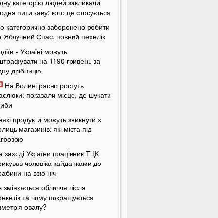
дну категорію людей закликали
одня пити каву: кого це стосується
о категорично заборонено робити
а Яблучний Спас: повний перелік
одіїв в Україні можуть
штрафувати на 1190 гривень за
дну дрібницю
На Волині рясно ростуть
аслюки: показали місце, де шукати
риби
еякі продукти можуть зникнути з
олиць магазинів: які міста під
агрозою
а заході України працівник ТЦК
рикував чоловіка кайданками до
рабини на всю ніч
к змінюється обличчя після
рекетів та чому покращується
иметрія овалу?