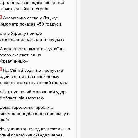
стролог назвав подію, після якої
акінчиться війна в Україні
Аномальна спека у Луцьку:
ермометр показав +50 градусів
оли в Україну прийде
охолодання: назвали точну дату
Можна просто вмерти»: українці
асово скаржаться на
Укрзалізницю»
На Світязі водій не пропустив
юдей з дітьми на пішохідному
ереході: спалахнув новий скандал
осія готує новий масований удар:
кі області під загрозою
ідома тарологиня зробила
ривожне передбачення про війну в
країні
Не зупинився перед кортежем»: на
олині спалахнув скандал через