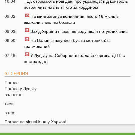
10:04
ТЦК отримають нові дані про українців: під контроль
потраплять навіть ті, хто за кордоном
09:32
На війні загинув волинянин, якого 16 місяців
вважали зниклим безвісти
09:03
Захід України пішов під воду після потужних злив
08:50
На Волині зіткнулися бус та мотоцикл: є
травмований
07:46
У Луцьку на Соборності сталася чергова ДТП: є
постраждалі
07 СЕРПНЯ
Погода
20:31
Від цих напоїв ви будете спати як немовля
Погода у
Луцьку
20:17
Три знаки Зодіаку несподівано розбагатіють
вологість:
найближчим часом
тиск:
19:49
Назвали 5 побутових справ, які не можна робити в
вітер:
суботу та неділю
Погода на
sinoptik.ua
у Харкові
19:30
Назвали найжадібніших чоловіків за знаком Зодіаку
19:15
Ці речі категорично заборонено робити під час грози