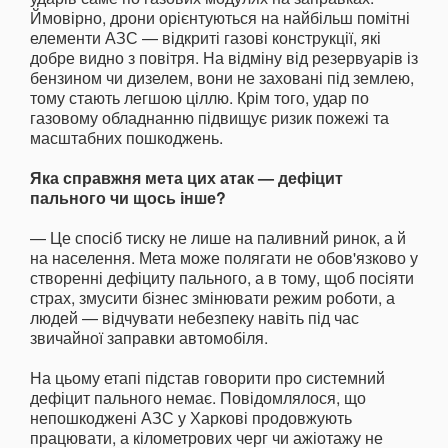
Ймовірно, дрони орієнтуються на найбільш помітні
елементи АЗС — відкриті газові конструкції, які
добре видно з повітря. На відміну від резервуарів із
бензином чи дизелем, вони не заховані під землею,
тому стають легшою ціллю. Крім того, удар по
газовому обладнанню підвищує ризик пожежі та
масштабних пошкоджень.
Яка справжня мета цих атак — дефіцит
пального чи щось інше?
— Це спосіб тиску не лише на паливний ринок, а й
на населення. Мета може полягати не обов'язково у
створенні дефіциту пального, а в тому, щоб посіяти
страх, змусити бізнес змінювати режим роботи, а
людей — відчувати небезпеку навіть під час
звичайної заправки автомобіля.
На цьому етапі підстав говорити про системний
дефіцит пального немає. Повідомлялося, що
непошкоджені АЗС у Харкові продовжують
працювати, а кілометрових черг чи ажіотажу не