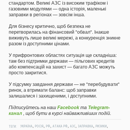
стандартом. Великі АЗС із високим трафіком і
газовими модулями — одна історія, маленькі
заправки в регіонах — зовсім інша.
Для бізнесу критично, щоб безпека не
перетворилась на фінансовий "обвал". Інакше
виживуть лише великі мережі, а конкуренція зникне
разом із доступними цінами.
У прифронтових областях ситуація ще складніша:
там без підтримки держави — пільгових кредитів
або компенсацій на захист — багато АЗС можуть
просто закритися.
У підсумку завдання держави — не "перебудувати"
ринок, а втримати баланс: щоб заправки
залишалися і захищеними, і доступними.
Підписуйтесь на наш
Facebook
та
Telegram-
канал
, щоб бути в курсі найважливіших подій.
,
,
,
,
,
,
,
ТЕГИ:
УКРАЇНА
РОСІЯ
РФ
АТАКА РФ
АЗС
ЗАПРАВКА
РИЗИКИ