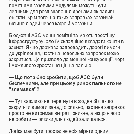
помітними газовими модулями можуть бути
легшими для розпізнавання дронами як паливні
об’єкти. Крім того, на таких заправках зазвичай
більше людей через кафе й магазини.
Бюджетні АЗС менш помітні та мають простішу
інфраструктуру, але їм складніше вкладати кошти в
захист. Якщо держава запровадить дорогі вимоги
до укріплення, частина невеликих заправок може
закритися. Це призведе до меншої конкуренції, черг
і можливого зростання цін на пальне.
— Що потрібно зробити, щоб АЗС були
безпечними, але при цьому ринок пального не
"зламався"?
— Тут важливо не перегнути в жоден бік: якщо
закрутити вимоги занадто сильно, частина заправок
просто не витримає витрат і зникне, а якщо нічого
не робити — ризики для людей залишаться.
Логіка має бути проста: не всіх міряти одним