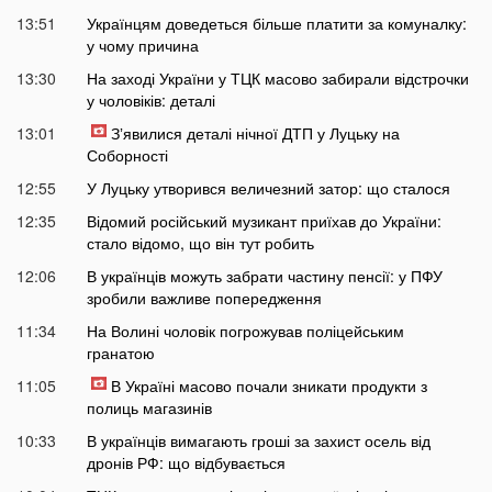
13:51
Українцям доведеться більше платити за комуналку:
у чому причина
13:30
На заході України у ТЦК масово забирали відстрочки
у чоловіків: деталі
13:01
Зʼявилися деталі нічної ДТП у Луцьку на
Соборності
12:55
У Луцьку утворився величезний затор: що сталося
12:35
Відомий російський музикант приїхав до України:
стало відомо, що він тут робить
12:06
В українців можуть забрати частину пенсії: у ПФУ
зробили важливе попередження
11:34
На Волині чоловік погрожував поліцейським
гранатою
11:05
В Україні масово почали зникати продукти з
полиць магазинів
10:33
В українців вимагають гроші за захист осель від
дронів РФ: що відбувається