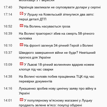
17:40
Українців закликали не скуповувати долари у серпні
17:14
У Луцьку на Ковельській зіткнулися два авто:
перші деталі ДТП
16:52
На Волинь насувається гроза
16:39
На Волині тракторист збив на смерть 58-річного
чоловіка
16:10
На фронті загинув 34-річний Герой з Волині
15:37
Швидкого завершення війни не буде? Невтішний
прогноз для України
15:09
У Львові 18-річний волинянин вдарив ножем
хлопця під час сварки
14:38
На Волині чоловік побив працівника ТЦК під час
перевірки документів
14:16
Лукашенко зробив нову цинічну заяву про війну в
Україні
14:01
У популярному м'ясному магазині у Луцьку
продають зелене м'ясо: покупці обурені