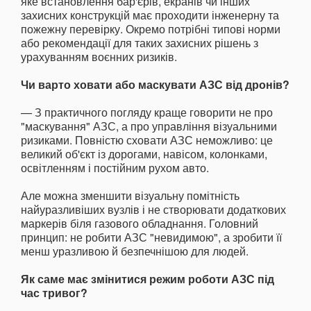
яке встановлення бар'єрів, екранів чи інших
захисних конструкцій має проходити інженерну та
пожежну перевірку. Окремо потрібні типові норми
або рекомендації для таких захисних рішень з
урахуванням воєнних ризиків.
Чи варто ховати або маскувати АЗС від дронів?
— З практичного погляду краще говорити не про
"маскування" АЗС, а про управління візуальними
ризиками. Повністю сховати АЗС неможливо: це
великий об'єкт із дорогами, навісом, колонками,
освітленням і постійним рухом авто.
Але можна зменшити візуальну помітність
найуразливіших вузлів і не створювати додаткових
маркерів біля газового обладнання. Головний
принцип: не робити АЗС "невидимою", а зробити її
менш уразливою й безпечнішою для людей.
Як саме має змінитися режим роботи АЗС під
час тривог?