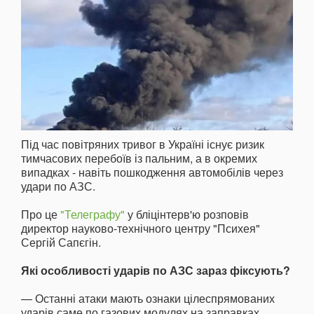
Під час повітряних тривог в Україні існує ризик
тимчасових перебоїв із пальним, а в окремих
випадках - навіть пошкодження автомобілів через
удари по АЗС.
Про це
"Телеграфу"
у бліцінтерв'ю розповів
директор науково-технічного центру "Психея"
Сергій Сапєгін.
Які особливості ударів по АЗС зараз фіксують?
— Останні атаки мають ознаки цілеспрямованих
ударів саме по газових модулях на заправках.