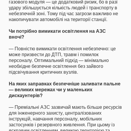
газового модуля — це додатковий ризик, бо в разі
удару збільшується кількість людей і транспорту в
небезпечній зоні. Тому під час загрози важливо не
накопичувати автомобілі на території станції.
Чи потрібно вимикати освітлення на АЗС
вночі?
— Повністю вимикати освітлення небезпечно: це
може призвести до ДТП, травм і помилок
персоналу. Оптимальний підхід — мінімально
необхідне безпечне освітлення без зайвого
підсвічування критичних вузлів.
На яких заправках безпечніше заливати пальне
— великих мережах чи у маленьких
дискаунтерів?
— Преміальні АЗС зазвичай мають більше ресурсів
для інженерного захисту, централізованих
інструкцій, навчання персоналу, мобільних
застосунків і резервного живлення. При цьому із
яскравим освітленням, великою територією та