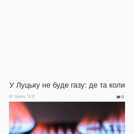
У Луцьку не буде газу: де та коли
0
08 травня, 16:35