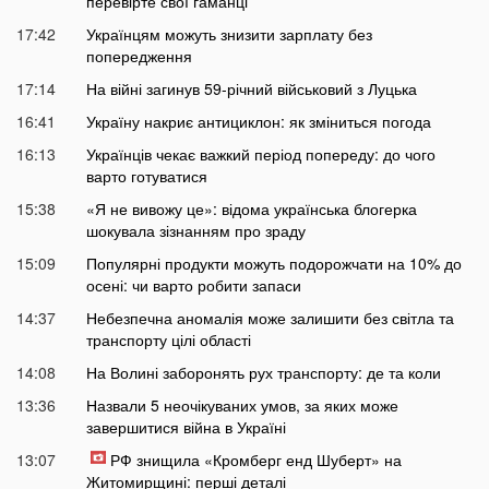
перевірте свої гаманці
17:42
Українцям можуть знизити зарплату без
попередження
17:14
На війні загинув 59-річний військовий з Луцька
16:41
Україну накриє антициклон: як зміниться погода
16:13
Українців чекає важкий період попереду: до чого
варто готуватися
15:38
«Я не вивожу це»: відома українська блогерка
шокувала зізнанням про зраду
15:09
Популярні продукти можуть подорожчати на 10% до
осені: чи варто робити запаси
14:37
Небезпечна аномалія може залишити без світла та
транспорту цілі області
14:08
На Волині заборонять рух транспорту: де та коли
13:36
Назвали 5 неочікуваних умов, за яких може
завершитися війна в Україні
13:07
РФ знищила «Кромберг енд Шуберт» на
Житомирщині: перші деталі