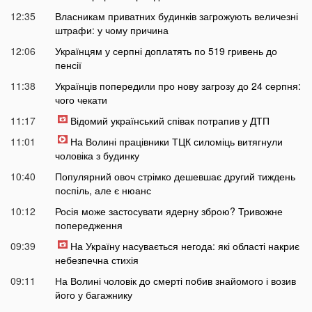
12:35
Власникам приватних будинків загрожують величезні
штрафи: у чому причина
12:06
Українцям у серпні доплатять по 519 гривень до
пенсії
11:38
Українців попередили про нову загрозу до 24 серпня:
чого чекати
11:17
Відомий український співак потрапив у ДТП
11:01
На Волині працівники ТЦК силоміць витягнули
чоловіка з будинку
10:40
Популярний овоч стрімко дешевшає другий тиждень
поспіль, але є нюанс
10:12
Росія може застосувати ядерну зброю? Тривожне
попередження
09:39
На Україну насувається негода: які області накриє
небезпечна стихія
09:11
На Волині чоловік до смерті побив знайомого і возив
його у багажнику