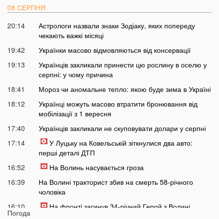
08 СЕРПНЯ
20:14
Астрологи назвали знаки Зодіаку, яких попереду
чекають важкі місяці
19:42
Українки масово відмовляються від консервації
19:13
Українців закликали принести цю рослину в оселю у
серпні: у чому причина
18:41
Мороз чи аномальне тепло: якою буде зима в Україні
18:12
Українці можуть масово втратити бронювання від
мобілізації з 1 вересня
17:40
Українців закликали не скуповувати долари у серпні
17:14
У Луцьку на Ковельській зіткнулися два авто:
перші деталі ДТП
16:52
На Волинь насувається гроза
16:39
На Волині тракторист збив на смерть 58-річного
чоловіка
16:10
На фронті загинув 34-річний Герой з Волині
Погода