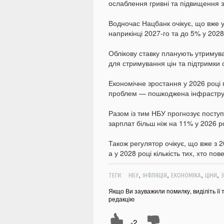
ослаблення гривні та підвищення 
Водночас Нацбанк очікує, що вже у
наприкінці 2027-го та до 5% у 2028
Облікову ставку планують утримув
для стримування цін та підтримки с
Економічне зростання у 2026 році 
проблем — пошкоджена інфраструкт
Разом із тим НБУ прогнозує посту
зарплат більш ніж на 11% у 2026 ро
Також регулятор очікує, що вже з 2
а у 2028 році кількість тих, хто по
,
,
,
,
ТЕГИ:
НБУ
ІНФЛЯЦІЯ
ЕКОНОМІКА
ЦІНИ
Якщо Ви зауважили помилку, виділіть її 
редакцію
-2