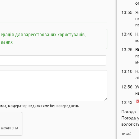
о
13:55
Я
п
п
13:40
Н
ерація для зареєстрованих користувачів,
м
ованих
13:25
В
п
м
13:10
Н
л
12:56
У
н
12:43
вила
, модератор видалятиме без попереджень.
п
Погода
12:26
Погода 
Н
вологість
з
12:07
тиск: