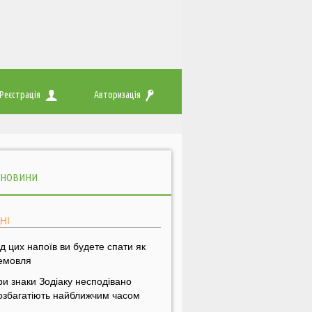
Реєстрація
Авторизація
 НОВИНИ
НІ
ід цих напоїв ви будете спати як
емовля
ри знаки Зодіаку несподівано
озбагатіють найближчим часом