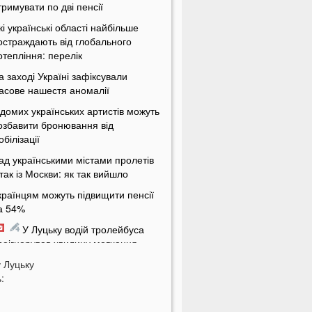
тримувати по дві пенсії
кі українські області найбільше
остраждають від глобального
отепління: перелік
а заході Україні зафіксували
асове нашестя аномалії
ідомих українських артистів можуть
озбавити бронювання від
обілізації
ад українськими містами пролетів
ітак із Москви: як так вийшло
країнцям можуть підвищити пенсії
а 54%
У Луцьку водій тролейбуса
роігнорував хвилину мовчання
у
а Волині від удару блискавки
Луцьку
:
агорілися дві споруди
Українцям масово надсилають