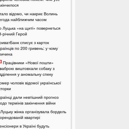
акінчилося
тало відомо, чи накриє Волинь
егода найближчим часом
о Луцька «на щиті» повернеться
3-річний Герой
риватБанк списує з карток
країнців по 200 гривень: у чому
ричина
Працівники «Нової пошти»
ваброю виштовхали собаку з
ідділення у аномальну спеку
омер чоловік відомої української
кторки
країнці дали невтішний прогноз
одо термінів закінчення війни
 Луцьку жінка організувала бордель
 орендованій квартирі
енсіонери в Україні будуть