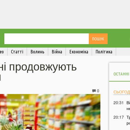
ео
Статті
Волинь
Війна
Економіка
Політика
ні продовжують
и
ОСТАННІ
0
СЬОГОД
20:31
В
н
20:17
Т
р