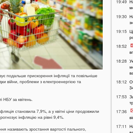
19:49
Н
м
19:30
Н
з
19:15
Ц
р
18:52
в
18:28
У
м
в
зує подальше прискорення інфляції та повільніше
дки війни, проблеми з електроенергією та
18:12
О
3
17:53
З
і НБУ за квітень.
т
нфляція становила 7,9%, а у квітні ціни продовжили
17:36
рогнозує інфляцію на рівні 9,4%.
в
17:11
Н
я називають зростання вартості пального,
в