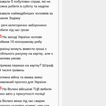
азвали 5 побутових справ, які не
ожна робити в суботу та неділю
азвали найжадібніших чоловіків за
наком Зодіаку
і речі категорично заборонено
обити під час грози
На заході України чоловік
піймав 10-кілограмову рибу
країнці можуть вивести гроші з
обільного рахунку на картку, але є
ажлива умова
тримав переказ на картку? Штраф
4 тисячі гривень
атяжна війна та важка зима:
ривожний прогноз для України
На Волині військові ТЦК вибили
ікно авто у присутності поліції
а Волині жінка під час сварки
дарила чоловіка ножем: чим усе