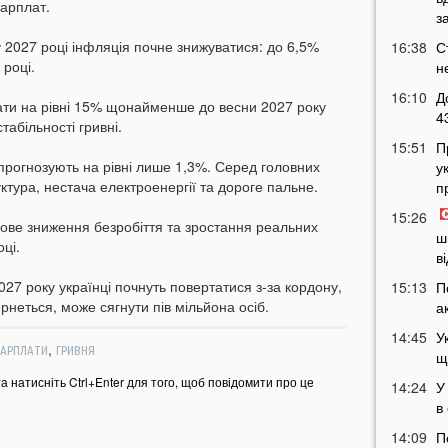
зарплат.
з
 2027 році інфляція почне знижуватися: до 6,5%
16:38
С
 році.
н
16:10
Д
ати на рівні 15% щонайменше до весни 2027 року
4
табільності гривні.
15:51
П
прогнозують на рівні лише 1,3%. Серед головних
у
ура, нестача електроенергії та дороге пальне.
п
15:26
пове зниження безробіття та зростання реальних
ш
ці.
в
027 року українці почнуть повертатися з-за кордону,
15:13
П
вернеться, може сягнути пів мільйона осіб.
а
14:45
У
,
ЗАРПЛАТИ
ГРИВНЯ
щ
та натисніть Ctrl+Enter для того, щоб повідомити про це
14:24
У
в
14:09
П