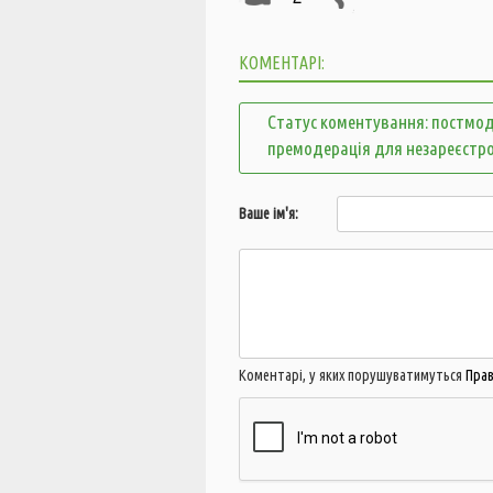
КОМЕНТАРІ:
Статус коментування: постмод
премодерація для незареєстр
Ваше ім'я:
Коментарі, у яких порушуватимуться
Пра