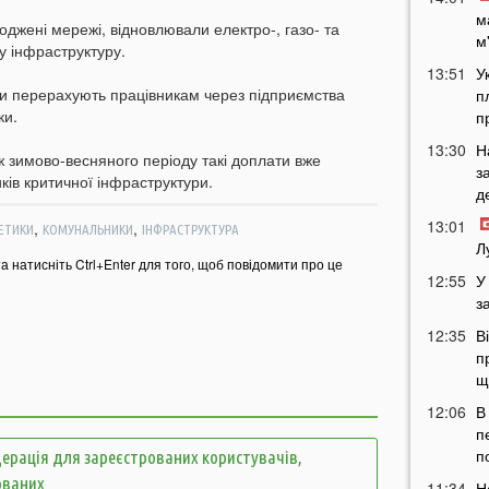
м
джені мережі, відновлювали електро-, газо- та
м
у інфраструктуру.
13:51
У
и перерахують працівникам через підприємства
п
ки.
п
13:30
Н
 зимово-весняного періоду такі доплати вже
з
ів критичної інфраструктури.
д
13:01
,
,
ЕТИКИ
КОМУНАЛЬНИКИ
ІНФРАСТРУКТУРА
Л
та натисніть Ctrl+Enter для того, щоб повідомити про це
12:55
У
з
12:35
В
п
щ
12:06
В
п
п
ерація для зареєстрованих користувачів,
ованих
11:34
Н