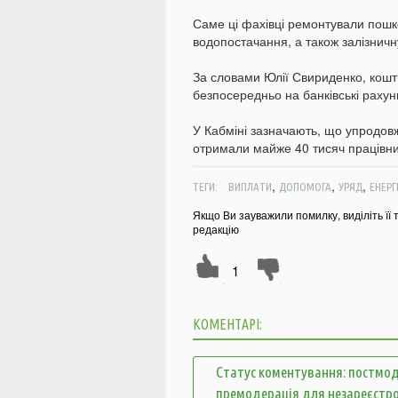
Саме ці фахівці ремонтували пошко
водопостачання, а також залізничн
За словами Юлії Свириденко, кошт
безпосередньо на банківські рахун
У Кабміні зазначають, що упродовж
отримали майже 40 тисяч працівник
,
,
,
ТЕГИ:
ВИПЛАТИ
ДОПОМОГА
УРЯД
ЕНЕРГ
Якщо Ви зауважили помилку, виділіть її 
редакцію
1
КОМЕНТАРІ:
Статус коментування: постмод
премодерація для незареєстр