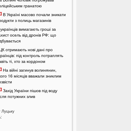
оліцейським гранатою
В Україні масово почали зникати
родукти з полиць магазинів
 українців вимагають гроші за
ахист осель від дронів РФ: що
ідбувається
ЦК отримають нові дані про
країнців: під контроль потраплять
авіть ті, хто за кордоном
На війні загинув волинянин,
кого 16 місяців вважали зниклим
езвісти
Захід України пішов під воду
ісля потужних злив
На Волині зіткнулися бус та
у
отоцикл: є травмований
Луцьку
:
У Луцьку на Соборності сталася
ергова ДТП: є постраждалі