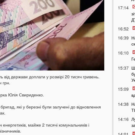
17:14
з
Д
16:52
16:39
Н
с
16:10
Г
15:37
Ш
б
ь від держави доплати у розмірі 20 тисяч гривень.
У
н грн.
15:09
ерка Юлія Свириденко.
в
14:38
Н
бригад, які у березні були залучені до відновлення
Т
ак.
14:16
Л
 енергетиків, майже 2 тисячі комунальників і
з
ізничників.
14:01