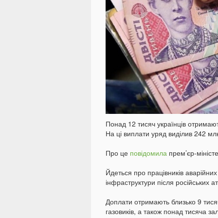
Понад 12 тисяч українців отримают
На ці виплати уряд виділив 242 мл
Про це
повідомила
прем’єр-мініст
Йдеться про працівників аварійних 
інфраструктури після російських ат
Доплати отримають близько 9 тисяч
газовиків, а також понад тисяча зал