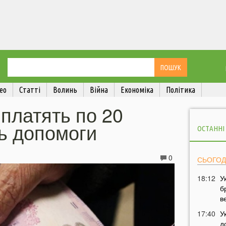
ео
Статті
Волинь
Війна
Економіка
Політика
платять по 20
ь допомоги
ОСТАННІ
0
СЬОГОД
18:12
У
б
в
17:40
У
д