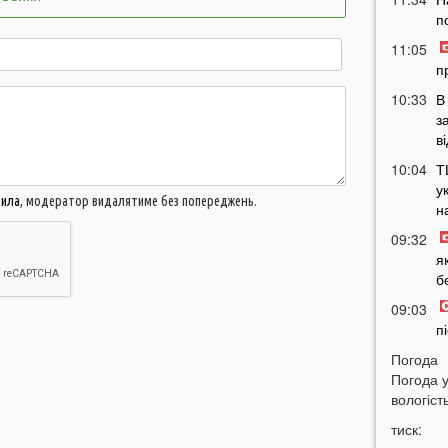
п
11:05
п
10:33
В
з
в
10:04
Т
у
вила
, модератор видалятиме без попереджень.
н
09:32
я
б
09:03
п
08:50
Погода
Погода 
м
вологість
07:46
тиск:
ч