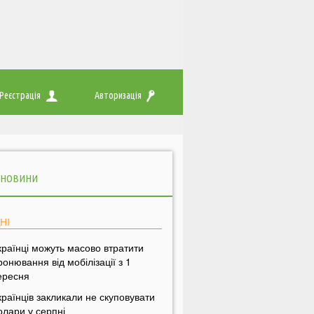
Реєстрація
Авторизація
 НОВИНИ
НІ
країнці можуть масово втратити
ронювання від мобілізації з 1
ересня
країнців закликали не скуповувати
олари у серпні