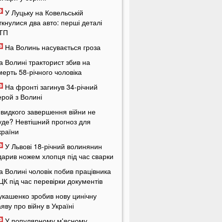
У Луцьку на Ковельській
іткнулися два авто: перші деталі
ТП
На Волинь насувається гроза
а Волині тракторист збив на
мерть 58-річного чоловіка
На фронті загинув 34-річний
ерой з Волині
видкого завершення війни не
уде? Невтішний прогноз для
країни
У Львові 18-річний волинянин
дарив ножем хлопця під час сварки
а Волині чоловік побив працівника
ЦК під час перевірки документів
укашенко зробив нову цинічну
аяву про війну в Україні
У популярному м'ясному