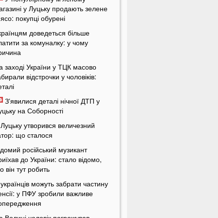
агазині у Луцьку продають зелене
'ясо: покупці обурені
країнцям доведеться більше
латити за комуналку: у чому
ричина
а заході України у ТЦК масово
абирали відстрочки у чоловіків:
еталі
Зʼявилися деталі нічної ДТП у
уцьку на Соборності
 Луцьку утворився величезний
атор: що сталося
ідомий російський музикант
риїхав до України: стало відомо,
о він тут робить
 українців можуть забрати частину
енсії: у ПФУ зробили важливе
опередження
а Волині чоловік погрожував