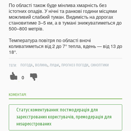
По області також буде мінлива хмарність без
істотних опадів. У нічні та ранкові години місцями
можливий слабкий туман. Видимість на дорогах
становитиме 3–5 км, а в тумані знижуватиметься до
500–800 метрів.
Температура повітря по області вночі
коливатиметься від 2 до 7° тепла, вдень — від 13 до
18°.
,
,
,
,
ТЕГИ:
ПОГОДА
ВОЛИНЬ
ЛУЦЬК
ПРОГНОЗ ПОГОДИ
СИНОПТИКИ
0
КОМЕНТАРІ:
Статус коментування: постмодерація для
зареєстрованих користувачів, премодерація для
незареєстрованих