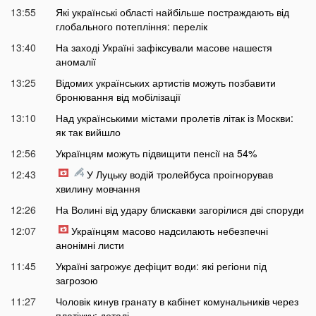
13:55
Які українські області найбільше постраждають від
глобального потепління: перелік
13:40
На заході Україні зафіксували масове нашестя
аномалії
13:25
Відомих українських артистів можуть позбавити
бронювання від мобілізації
13:10
Над українськими містами пролетів літак із Москви:
як так вийшло
12:56
Українцям можуть підвищити пенсії на 54%
12:43
У Луцьку водій тролейбуса проігнорував
хвилину мовчання
12:26
На Волині від удару блискавки загорілися дві споруди
12:07
Українцям масово надсилають небезпечні
анонімні листи
11:45
Україні загрожує дефіцит води: які регіони під
загрозою
11:27
Чоловік кинув гранату в кабінет комунальників через
платіжку: деталі