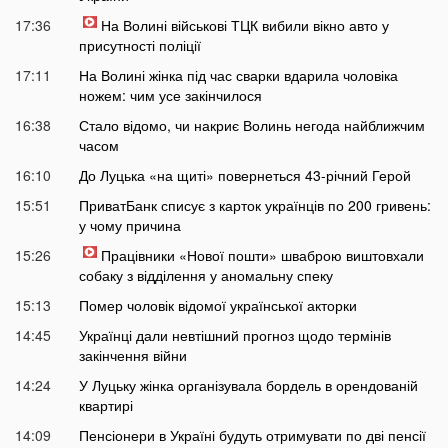
17:36
На Волині військові ТЦК вибили вікно авто у
присутності поліції
17:11
На Волині жінка під час сварки вдарила чоловіка
ножем: чим усе закінчилося
16:38
Стало відомо, чи накриє Волинь негода найближчим
часом
16:10
До Луцька «на щиті» повернеться 43-річний Герой
15:51
ПриватБанк списує з карток українців по 200 гривень:
у чому причина
15:26
Працівники «Нової пошти» шваброю виштовхали
собаку з відділення у аномальну спеку
15:13
Помер чоловік відомої української акторки
14:45
Українці дали невтішний прогноз щодо термінів
закінчення війни
14:24
У Луцьку жінка організувала бордель в орендованій
квартирі
14:09
Пенсіонери в Україні будуть отримувати по дві пенсії