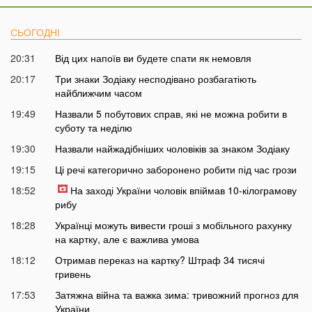
СЬОГОДНІ
20:31
Від цих напоїв ви будете спати як немовля
20:17
Три знаки Зодіаку несподівано розбагатіють
найближчим часом
19:49
Назвали 5 побутових справ, які не можна робити в
суботу та неділю
19:30
Назвали найжадібніших чоловіків за знаком Зодіаку
19:15
Ці речі категорично заборонено робити під час грози
18:52
На заході України чоловік впіймав 10-кілограмову
рибу
18:28
Українці можуть вивести гроші з мобільного рахунку
на картку, але є важлива умова
18:12
Отримав переказ на картку? Штраф 34 тисячі
гривень
17:53
Затяжна війна та важка зима: тривожний прогноз для
України