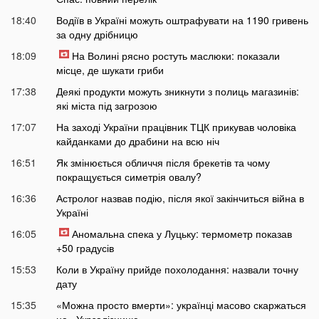
18:40
Водіїв в Україні можуть оштрафувати на 1190 гривень
за одну дрібницю
18:09
На Волині рясно ростуть маслюки: показали
місце, де шукати гриби
17:38
Деякі продукти можуть зникнути з полиць магазинів:
які міста під загрозою
17:07
На заході України працівник ТЦК прикував чоловіка
кайданками до драбини на всю ніч
16:51
Як змінюється обличчя після брекетів та чому
покращується симетрія овалу?
16:36
Астролог назвав подію, після якої закінчиться війна в
Україні
16:05
Аномальна спека у Луцьку: термометр показав
+50 градусів
15:53
Коли в Україну прийде похолодання: назвали точну
дату
15:35
«Можна просто вмерти»: українці масово скаржаться