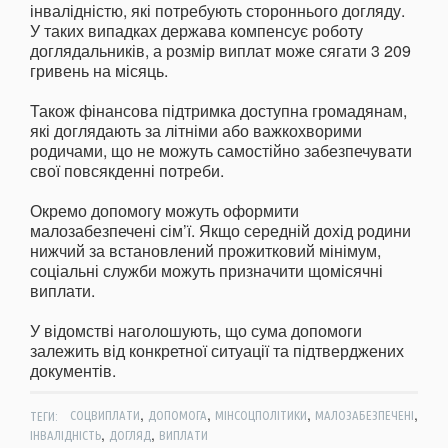
інвалідністю, які потребують стороннього догляду.
У таких випадках держава компенсує роботу
доглядальників, а розмір виплат може сягати 3 209
гривень на місяць.
Також фінансова підтримка доступна громадянам,
які доглядають за літніми або важкохворими
родичами, що не можуть самостійно забезпечувати
свої повсякденні потреби.
Окремо допомогу можуть оформити
малозабезпечені сім’ї. Якщо середній дохід родини
нижчий за встановлений прожитковий мінімум,
соціальні служби можуть призначити щомісячні
виплати.
У відомстві наголошують, що сума допомоги
залежить від конкретної ситуації та підтверджених
документів.
,
,
,
,
ТЕГИ:
СОЦВИПЛАТИ
ДОПОМОГА
МІНСОЦПОЛІТИКИ
МАЛОЗАБЕЗПЕЧЕНІ
,
,
ІНВАЛІДНІСТЬ
ДОГЛЯД
ВИПЛАТИ