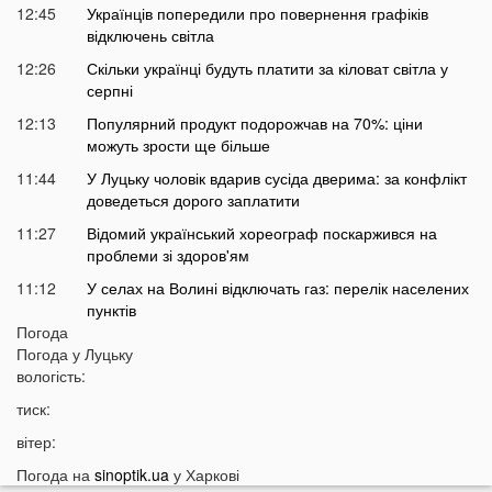
12:45
Українців попередили про повернення графіків
відключень світла
12:26
Скільки українці будуть платити за кіловат світла у
серпні
12:13
Популярний продукт подорожчав на 70%: ціни
можуть зрости ще більше
11:44
У Луцьку чоловік вдарив сусіда дверима: за конфлікт
доведеться дорого заплатити
11:27
Відомий український хореограф поскаржився на
проблеми зі здоров'ям
11:12
У селах на Волині відключать газ: перелік населених
пунктів
Погода
10:56
У басейні біля будинку втопилася 1-річна дитина
Погода у
Луцьку
10:43
вологість:
Українці можуть втратити відстрочку від мобілізації у
серпні
тиск:
10:25
На Волині авто злетіло з дороги: постраждали
вітер:
п’ятеро підлітків
Погода на
sinoptik.ua
у Харкові
10:11
На Волині два дні вируватиме аномалія