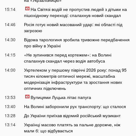
на «Укрзалізницю»
15:14
На Світязі водій не пропустив людей з дітьми на
пішохідному переході: спалахнув новий скандал
14:46
Росія готує новий масований удар: які області під
загрозою
14:30
Відома тарологиня зробила тривожне передбачення
про війну в Україні
14:15
«Не зупинився перед кортежем»: на Волині
спалахнув скандал через водія автобуса
14:00
Укртелеком у першому півріччі 2026 року: понад 95
тисяч кілометрів оптичної мережі, масштабна
модернізація інфраструктури та зростання нових
оптичних підключень
13:53
Вулицями Луцька літає папуга
13:40
На Волині заборонили рух транспорту: що сталося
13:28
До України приїхав відомий російський музикант
13:14
Українці масово платять за пальне дорожче, ніж
мали б: що відбувається