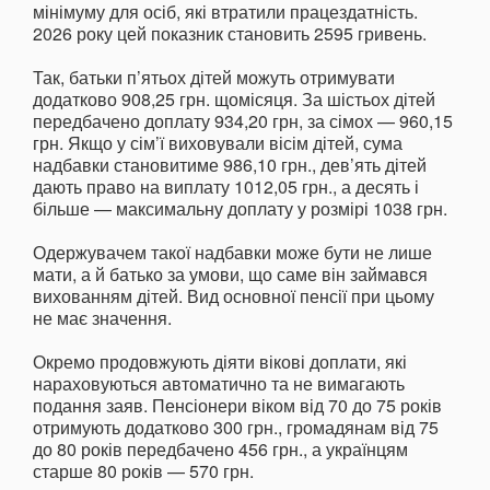
мінімуму для осіб, які втратили працездатність.
2026 року цей показник становить 2595 гривень.
Так, батьки п’ятьох дітей можуть отримувати
додатково 908,25 грн. щомісяця. За шістьох дітей
передбачено доплату 934,20 грн, за сімох — 960,15
грн. Якщо у сім’ї виховували вісім дітей, сума
надбавки становитиме 986,10 грн., дев’ять дітей
дають право на виплату 1012,05 грн., а десять і
більше — максимальну доплату у розмірі 1038 грн.
Одержувачем такої надбавки може бути не лише
мати, а й батько за умови, що саме він займався
вихованням дітей. Вид основної пенсії при цьому
не має значення.
Окремо продовжують діяти вікові доплати, які
нараховуються автоматично та не вимагають
подання заяв. Пенсіонери віком від 70 до 75 років
отримують додатково 300 грн., громадянам від 75
до 80 років передбачено 456 грн., а українцям
старше 80 років — 570 грн.