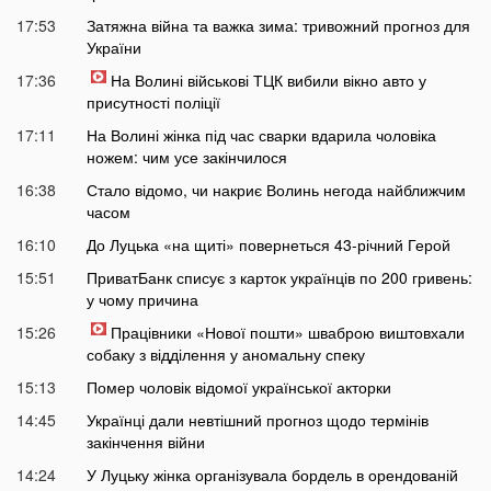
17:53
Затяжна війна та важка зима: тривожний прогноз для
України
17:36
На Волині військові ТЦК вибили вікно авто у
присутності поліції
17:11
На Волині жінка під час сварки вдарила чоловіка
ножем: чим усе закінчилося
16:38
Стало відомо, чи накриє Волинь негода найближчим
часом
16:10
До Луцька «на щиті» повернеться 43-річний Герой
15:51
ПриватБанк списує з карток українців по 200 гривень:
у чому причина
15:26
Працівники «Нової пошти» шваброю виштовхали
собаку з відділення у аномальну спеку
15:13
Помер чоловік відомої української акторки
14:45
Українці дали невтішний прогноз щодо термінів
закінчення війни
14:24
У Луцьку жінка організувала бордель в орендованій