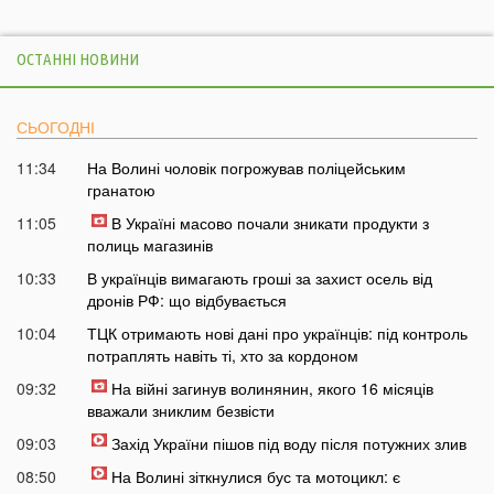
ОСТАННІ НОВИНИ
СЬОГОДНІ
11:34
На Волині чоловік погрожував поліцейським
гранатою
11:05
В Україні масово почали зникати продукти з
полиць магазинів
10:33
В українців вимагають гроші за захист осель від
дронів РФ: що відбувається
10:04
ТЦК отримають нові дані про українців: під контроль
потраплять навіть ті, хто за кордоном
09:32
На війні загинув волинянин, якого 16 місяців
вважали зниклим безвісти
09:03
Захід України пішов під воду після потужних злив
08:50
На Волині зіткнулися бус та мотоцикл: є