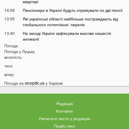
квартирі
14:09
Пенсіонери в Україні будуть отримувати по дві пенсії
13:55
Які українські області найбільше постраждають від
глобального потепління: перелік
13:40
На заході Україні зафіксували масове нашестя
аномалії
Погода
13:25
Відомих українських артистів можуть позбавити
Погода у
Луцьку
бронювання від мобілізації
вологість:
13:10
Над українськими містами пролетів літак із Москви:
тиск:
як так вийшло
вітер:
12:56
Українцям можуть підвищити пенсії на 54%
Погода на
sinoptik.ua
у Харкові
12:43
У Луцьку водій тролейбуса проігнорував
хвилину мовчання
12:26
На Волині від удару блискавки загорілися дві споруди
Редакція
12:07
Українцям масово надсилають небезпечні
Контакти
анонімні листи
Написати листа у редакцію
11:45
Україні загрожує дефіцит води: які регіони під
Прайс-лист
загрозою