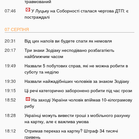
травмований
07:46
У Луцьку на Соборності сталася чергова ДТП: є
постраждалі
07 СЕРПНЯ
20:31
Від цих напоїв ви будете спати як немовля
20:17
Три знаки Зодіаку несподівано розбагатіють
найближчим часом
19:49
Назвали 5 побутових справ, які не можна робити в
суботу та неділю
19:30
Назвали найжадібніших чоловіків за знаком Зодіаку
19:15
Ці речі категорично заборонено робити під час грози
18:52
На заході України чоловік впіймав 10-кілограмову
рибу
18:28
Українці можуть вивести гроші з мобільного рахунку
на картку, але є важлива умова
18:12
Отримав переказ на картку? Штраф 34 тисячі
гривень