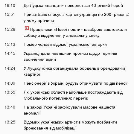
16:10
До Луцька «на щиті» повернеться 43-річний Герой
15:51
ПриватБанк списує з карток українців по 200 гривень:
у чому причина
15:26
Працівники «Нової пошти» шваброю виштовхали
собаку з відділення у аномальну спеку
15:13
Помер чоловік відомої української акторки
14:45
Українці дали невтішний прогноз щодо термінів
закінчення війни
14:24
У Луцьку жінка організувала бордель в орендованій
квартирі
14:09
Пенсіонери в Україні будуть отримувати по дві пенсії
13:55
Які українські області найбільше постраждають від
глобального потепління: перелік
13:40
На заході Україні зафіксували масове нашестя
аномалії
13:25
Відомих українських артистів можуть позбавити
бронювання від мобілізації