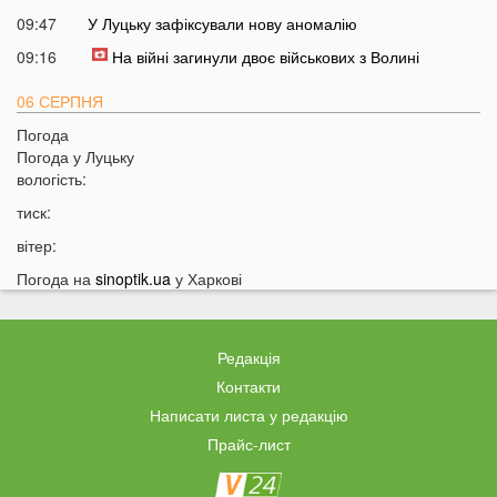
09:47
У Луцьку зафіксували нову аномалію
09:16
На війні загинули двоє військових з Волині
06 СЕРПНЯ
Погода
21:44
На Луцьк насувається гроза
Погода у
Луцьку
21:06
Біля Луцька негода наробила біди: волиняни
вологість:
публікують наслідки у мережі
тиск:
20:16
Астрологи назвали знаки Зодіаку, для яких серпень
вітер:
стане найгіршим місяцем року
Погода на
sinoptik.ua
у Харкові
19:44
Врожай під загрозою: як врятувати город від
аномальної спеки
19:15
Українців закликали зробити запаси цих товарів:
Редакція
повний перелік
Контакти
18:43
Українцям можуть заборонити встановлювати
Написати листа у редакцію
кондиціонери: у чому причина
Прайс-лист
18:14
Власникам гаражів зробили попередження: за що
доведеться платити у 2026 році