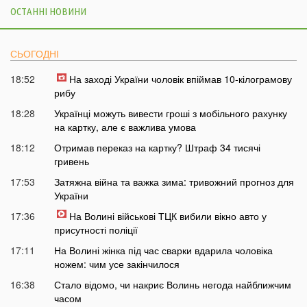
ОСТАННІ НОВИНИ
СЬОГОДНІ
18:52
На заході України чоловік впіймав 10-кілограмову
рибу
18:28
Українці можуть вивести гроші з мобільного рахунку
на картку, але є важлива умова
18:12
Отримав переказ на картку? Штраф 34 тисячі
гривень
17:53
Затяжна війна та важка зима: тривожний прогноз для
України
17:36
На Волині військові ТЦК вибили вікно авто у
присутності поліції
17:11
На Волині жінка під час сварки вдарила чоловіка
ножем: чим усе закінчилося
16:38
Стало відомо, чи накриє Волинь негода найближчим
часом