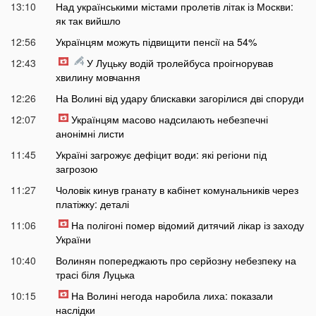
13:10
Над українськими містами пролетів літак із Москви:
як так вийшло
12:56
Українцям можуть підвищити пенсії на 54%
12:43
У Луцьку водій тролейбуса проігнорував
хвилину мовчання
12:26
На Волині від удару блискавки загорілися дві споруди
12:07
Українцям масово надсилають небезпечні
анонімні листи
11:45
Україні загрожує дефіцит води: які регіони під
загрозою
11:27
Чоловік кинув гранату в кабінет комунальників через
платіжку: деталі
11:06
На полігоні помер відомий дитячий лікар із заходу
України
10:40
Волинян попереджають про серйозну небезпеку на
трасі біля Луцька
10:15
На Волині негода наробила лиха: показали
наслідки