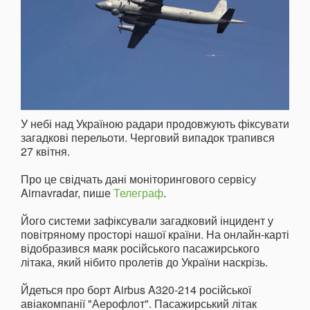
У небі над Україною радари продовжують фіксувати
загадкові перельоти. Черговий випадок трапився
27 квітня.
Про це свідчать дані моніторингового сервісу
Airnavradar, пише
Телеграф
.
Його системи зафіксували загадковий інцидент у
повітряному просторі нашої країни. На онлайн-карті
відобразився маяк російського пасажирського
літака, який нібито пролетів до України наскрізь.
Йдеться про борт Airbus A320-214 російської
авіакомпанії "Аерофлот". Пасажирський літак