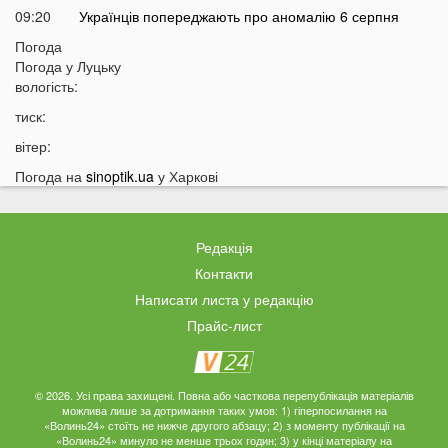
09:20
Українців попереджають про аномалію 6 серпня
09:05
Погода
На Волині підтвердили загибель Героя, який рік
Погода у
Луцьку
вважався зниклим безвісти
вологість:
05 СЕРПНЯ
тиск:
21:32
У Луцьку зафіксували аномалію
вітер:
20:21
Ці продукти потрібно викинути через 48 годин: вони
Погода на
sinoptik.ua
у Харкові
можуть бути небезпечними
19:51
Одну категорію людей закликали щодня пити каву:
кого це стосується
Редакція
19:20
Що категорично заборонено робити на Яблучний
Контакти
Спас: повний перелік
Написати листа у редакцію
18:40
Водіїв в Україні можуть оштрафувати на 1190 гривень
Прайс-лист
за одну дрібницю
18:09
На Волині рясно ростуть маслюки: показали
місце, де шукати гриби
© 2026. Усі права захищені. Повна або часткова перепублікація матеріалів
можлива лише за дотримання таких умов: 1) гіперпосилання на
17:38
Деякі продукти можуть зникнути з полиць магазинів:
«Волинь24» стоїть не нижче другого абзацу; 2) з моменту публікації на
«Волинь24» минуло не менше трьох годин; 3) у кінці матеріалу на
які міста під загрозою