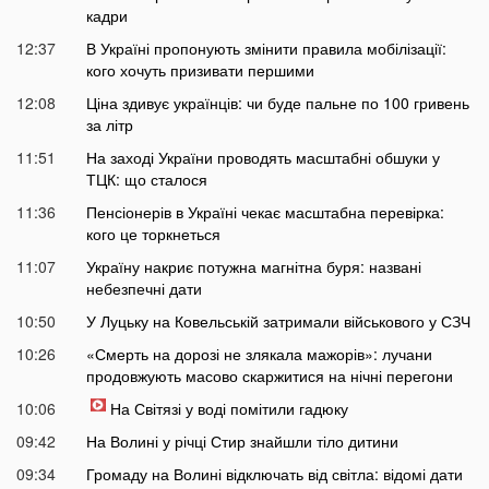
кадри
12:37
В Україні пропонують змінити правила мобілізації:
кого хочуть призивати першими
12:08
Ціна здивує українців: чи буде пальне по 100 гривень
за літр
11:51
На заході України проводять масштабні обшуки у
ТЦК: що сталося
11:36
Пенсіонерів в Україні чекає масштабна перевірка:
кого це торкнеться
11:07
Україну накриє потужна магнітна буря: названі
небезпечні дати
10:50
У Луцьку на Ковельській затримали військового у СЗЧ
10:26
«Смерть на дорозі не злякала мажорів»: лучани
продовжують масово скаржитися на нічні перегони
10:06
На Світязі у воді помітили гадюку
09:42
На Волині у річці Стир знайшли тіло дитини
09:34
Громаду на Волині відключать від світла: відомі дати