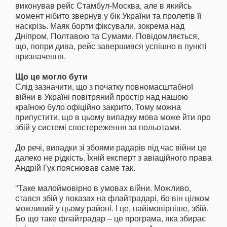
виконував рейс Стамбул-Москва, але в якийсь
момент нібито звернув у бік України та пролетів її
наскрізь. Маяк борти фіксували, зокрема над
Дніпром, Полтавою та Сумами. Повідомляється,
що, попри дива, рейс завершився успішно в пункті
призначення.
Що це могло бути
Слід зазначити, що з початку повномасштабної
війни в Україні повітряний простір над нашою
країною було офіційно закрито. Тому можна
припустити, що в цьому випадку мова може йти про
збій у системі спостереження за польотами.
До речі, випадки зі збоями радарів під час війни це
далеко не рідкість. Їхній експерт з авіаційного права
Андрій Гук пояснював саме так.
"Таке малоймовірно в умовах війни. Можливо,
стався збій у показах на флайтрадарі, бо він цілком
можливий у цьому районі. І це, найімовірніше, збій.
Бо що таке флайтрадар – це програма, яка збирає