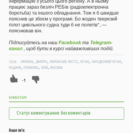
інформацію з усього цього регіону. А в ньому
працює зараз безліч РЕБів (радіоелектронна
боротьба) та іншого обладнання. Тож я б швидше
пояснив це збоєм у програмі. Бо жоден тверезий
пілот цивільного судна туди б не полетів", —
пояснював він.
Підписуйтесь на наш
Facebook
та
Telegram-
канал
, щоб бути в курсі найважливіших подій.
,
,
,
,
,
ТЕГИ:
УКРАЇНА
ДНІПРО
УКРАЇНСЬКЕ МІСТО
ЛІТАК
ЗАГАДКОВИЙ ЛІТАК
,
,
,
РАДАРИ
ПОМИЛКА
ЗБІЙ
МОСКВА
-1
КОМЕНТАРІ:
Статус коментування: без коментарів
Ваше ім'я: