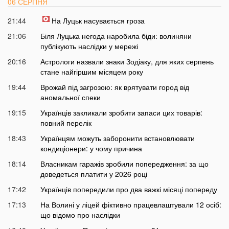
06 СЕРПНЯ
21:44
На Луцьк насувається гроза
21:06
Біля Луцька негода наробила біди: волиняни
публікують наслідки у мережі
20:16
Астрологи назвали знаки Зодіаку, для яких серпень
стане найгіршим місяцем року
19:44
Врожай під загрозою: як врятувати город від
аномальної спеки
19:15
Українців закликали зробити запаси цих товарів:
повний перелік
18:43
Українцям можуть заборонити встановлювати
кондиціонери: у чому причина
18:14
Власникам гаражів зробили попередження: за що
доведеться платити у 2026 році
17:42
Українців попередили про два важкі місяці попереду
17:13
На Волині у ліцей фіктивно працевлаштували 12 осіб:
що відомо про наслідки