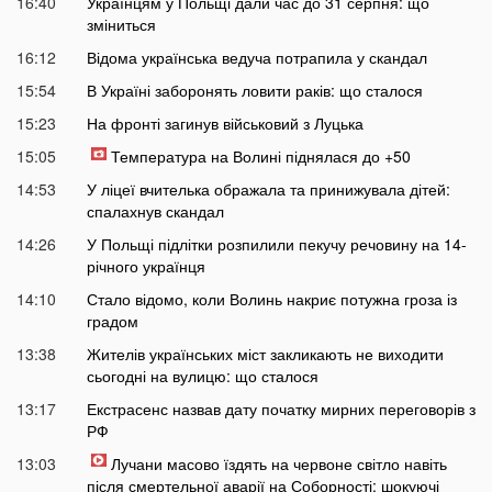
16:40
Українцям у Польщі дали час до 31 серпня: що
зміниться
16:12
Відома українська ведуча потрапила у скандал
15:54
В Україні заборонять ловити раків: що сталося
15:23
На фронті загинув військовий з Луцька
15:05
Температура на Волині піднялася до +50
14:53
У ліцеї вчителька ображала та принижувала дітей:
спалахнув скандал
14:26
У Польщі підлітки розпилили пекучу речовину на 14-
річного українця
14:10
Стало відомо, коли Волинь накриє потужна гроза із
градом
13:38
Жителів українських міст закликають не виходити
сьогодні на вулицю: що сталося
13:17
Екстрасенс назвав дату початку мирних переговорів з
РФ
13:03
Лучани масово їздять на червоне світло навіть
після смертельної аварії на Соборності: шокуючі