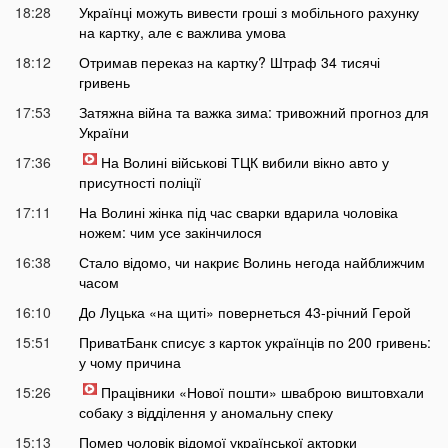
18:28
Українці можуть вивести гроші з мобільного рахунку
на картку, але є важлива умова
18:12
Отримав переказ на картку? Штраф 34 тисячі
гривень
17:53
Затяжна війна та важка зима: тривожний прогноз для
України
17:36
На Волині військові ТЦК вибили вікно авто у
присутності поліції
17:11
На Волині жінка під час сварки вдарила чоловіка
ножем: чим усе закінчилося
16:38
Стало відомо, чи накриє Волинь негода найближчим
часом
16:10
До Луцька «на щиті» повернеться 43-річний Герой
15:51
ПриватБанк списує з карток українців по 200 гривень:
у чому причина
15:26
Працівники «Нової пошти» шваброю виштовхали
собаку з відділення у аномальну спеку
15:13
Помер чоловік відомої української акторки