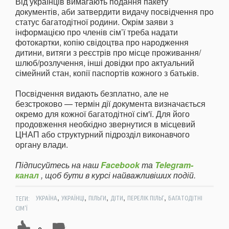
Від українців вимагають подання пакету
документів, аби затвердити видачу посвідчення про
статус багатодітної родини. Окрім заяви з
інформацією про членів сім’ї треба надати
фотокартки, копію свідоцтва про народження
дитини, витяги з реєстрів про місце проживання/
шлюб/розлучення, інші довідки про актуальний
сімейний стан, копії паспортів кожного з батьків.
Посвідчення видають безплатно, але не
безстроково — термін дії документа визначається
окремо для кожної багатодітної сім'ї. Для його
продовження необхідно звернутися в місцевий
ЦНАП або структурний підрозділ виконавчого
органу влади.
Підписуйтесь на наш
Facebook
та
Telegram-
канал
, щоб бути в курсі найважливіших подій.
,
,
,
,
,
ТЕГИ:
УКРАЇНА
УКРАЇНЦІ
ПІЛЬГИ
ДІТИ
ПЕРЕЛІК ПІЛЬГ
БАГАТОДІТНІ
СІМ'Ї