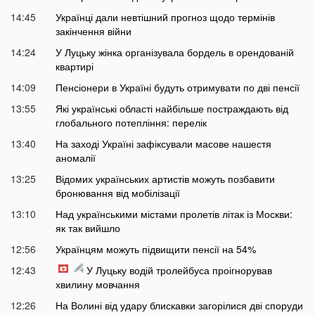
14:45
Українці дали невтішний прогноз щодо термінів
закінчення війни
14:24
У Луцьку жінка організувала бордель в орендованій
квартирі
14:09
Пенсіонери в Україні будуть отримувати по дві пенсії
13:55
Які українські області найбільше постраждають від
глобального потепління: перелік
13:40
На заході Україні зафіксували масове нашестя
аномалії
13:25
Відомих українських артистів можуть позбавити
бронювання від мобілізації
13:10
Над українськими містами пролетів літак із Москви:
як так вийшло
12:56
Українцям можуть підвищити пенсії на 54%
12:43
У Луцьку водій тролейбуса проігнорував
хвилину мовчання
12:26
На Волині від удару блискавки загорілися дві споруди