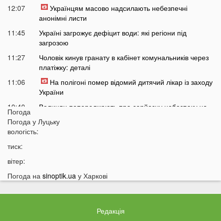
12:07
Українцям масово надсилають небезпечні
анонімні листи
11:45
Україні загрожує дефіцит води: які регіони під
загрозою
11:27
Чоловік кинув гранату в кабінет комунальників через
платіжку: деталі
11:06
На полігоні помер відомий дитячий лікар із заходу
України
10:40
Волинян попереджають про серйозну небезпеку на
Погода
трасі біля Луцька
Погода у
Луцьку
10:15
вологість:
На Волині негода наробила лиха: показали
наслідки
тиск:
09:47
У Луцьку зафіксували нову аномалію
вітер:
09:16
На війні загинули двоє військових з Волині
Погода на
sinoptik.ua
у Харкові
06 СЕРПНЯ
21:44
На Луцьк насувається гроза
Редакція