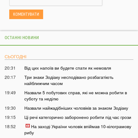
ОСТАННІ НОВИНИ
СЬОГОДНІ
20:31
Від цих напоїв ви будете спати як немовля
20:17
Три знаки Зодіаку несподівано розбагатіють
найближчим часом
19:49
Назвали 5 побутових справ, які не можна робити в
суботу та неділю
19:30
Назвали найжадібніших чоловіків за знаком Зодіаку
19:15
Ці речі категорично заборонено робити під час грози
18:52
На заході України чоловік впіймав 10-кілограмову
рибу