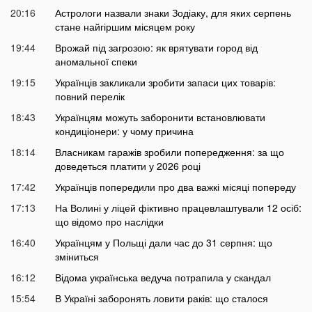
20:16
Астрологи назвали знаки Зодіаку, для яких серпень
стане найгіршим місяцем року
19:44
Врожай під загрозою: як врятувати город від
аномальної спеки
19:15
Українців закликали зробити запаси цих товарів:
повний перелік
18:43
Українцям можуть заборонити встановлювати
кондиціонери: у чому причина
18:14
Власникам гаражів зробили попередження: за що
доведеться платити у 2026 році
17:42
Українців попередили про два важкі місяці попереду
17:13
На Волині у ліцей фіктивно працевлаштували 12 осіб:
що відомо про наслідки
16:40
Українцям у Польщі дали час до 31 серпня: що
зміниться
16:12
Відома українська ведуча потрапила у скандал
15:54
В Україні заборонять ловити раків: що сталося