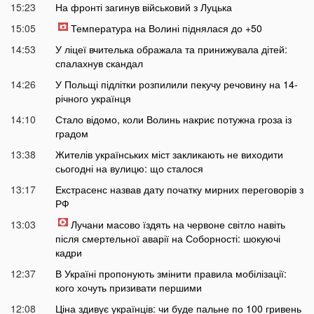
15:23
На фронті загинув військовий з Луцька
15:05
Температура на Волині піднялася до +50
14:53
У ліцеї вчителька ображала та принижувала дітей:
спалахнув скандал
14:26
У Польщі підлітки розпилили пекучу речовину на 14-
річного українця
14:10
Стало відомо, коли Волинь накриє потужна гроза із
градом
13:38
Жителів українських міст закликають не виходити
сьогодні на вулицю: що сталося
13:17
Екстрасенс назвав дату початку мирних переговорів з
РФ
13:03
Лучани масово їздять на червоне світло навіть
після смертельної аварії на Соборності: шокуючі
кадри
12:37
В Україні пропонують змінити правила мобілізації:
кого хочуть призивати першими
12:08
Ціна здивує українців: чи буде пальне по 100 гривень