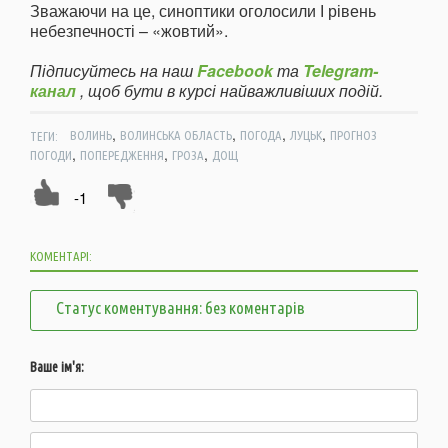
Зважаючи на це, синоптики оголосили І рівень
небезпечності – «жовтий».
Підписуйтесь на наш
Facebook
та
Telegram-
канал
, щоб бути в курсі найважливіших подій.
,
,
,
,
ТЕГИ:
ВОЛИНЬ
ВОЛИНСЬКА ОБЛАСТЬ
ПОГОДА
ЛУЦЬК
ПРОГНОЗ
,
,
,
ПОГОДИ
ПОПЕРЕДЖЕННЯ
ГРОЗА
ДОЩ
-1
КОМЕНТАРІ:
Статус коментування: без коментарів
Ваше ім'я: