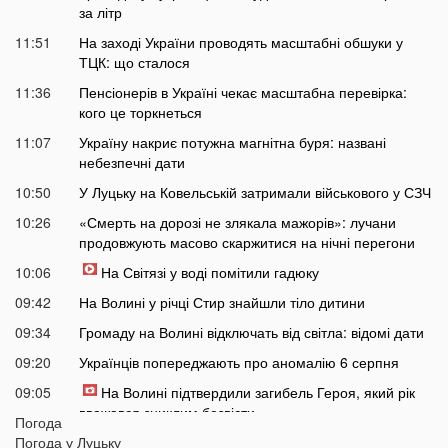
за літр
11:51
На заході України проводять масштабні обшуки у
ТЦК: що сталося
11:36
Пенсіонерів в Україні чекає масштабна перевірка:
кого це торкнеться
11:07
Україну накриє потужна магнітна буря: названі
небезпечні дати
10:50
У Луцьку на Ковельській затримали військового у СЗЧ
10:26
«Смерть на дорозі не злякала мажорів»: лучани
продовжують масово скаржитися на нічні перегони
10:06
На Світязі у воді помітили гадюку
09:42
На Волині у річці Стир знайшли тіло дитини
09:34
Громаду на Волині відключать від світла: відомі дати
09:20
Українців попереджають про аномалію 6 серпня
09:05
На Волині підтвердили загибель Героя, який рік
вважався зниклим безвісти
Погода
Погода у
Луцьку