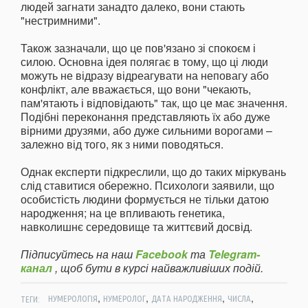
людей загнати занадто далеко, вони стають
"нестримними".
Також зазначали, що це пов'язано зі спокоєм і
силою. Основна ідея полягає в тому, що ці люди
можуть не відразу відреагувати на неповагу або
конфлікт, але вважається, що вони "чекають,
пам'ятають і відповідають" так, що це має значення.
Подібні переконання представляють їх або дуже
вірними друзями, або дуже сильними ворогами –
залежно від того, як з ними поводяться.
Однак експерти підкреслили, що до таких міркувань
слід ставитися обережно. Психологи заявили, що
особистість людини формується не тільки датою
народження; на це впливають генетика,
навколишнє середовище та життєвий досвід.
Підписуйтесь на наш
Facebook
та
Telegram-
канал
, щоб бути в курсі найважливіших подій.
,
,
,
,
ТЕГИ:
НУМЕРОЛОГІЯ
НУМЕРОЛОГ
ДАТА НАРОДЖЕННЯ
ЧИСЛА