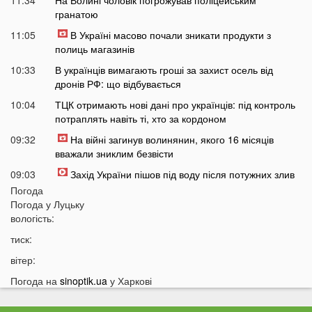
11:34
На Волині чоловік погрожував поліцейським
гранатою
11:05
В Україні масово почали зникати продукти з
полиць магазинів
10:33
В українців вимагають гроші за захист осель від
дронів РФ: що відбувається
10:04
ТЦК отримають нові дані про українців: під контроль
потраплять навіть ті, хто за кордоном
09:32
На війні загинув волинянин, якого 16 місяців
вважали зниклим безвісти
09:03
Захід України пішов під воду після потужних злив
Погода
08:50
На Волині зіткнулися бус та мотоцикл: є
Погода у
Луцьку
травмований
вологість:
07:46
У Луцьку на Соборності сталася чергова ДТП: є
тиск:
постраждалі
вітер:
07 СЕРПНЯ
Погода на
sinoptik.ua
у Харкові
20:31
Від цих напоїв ви будете спати як немовля