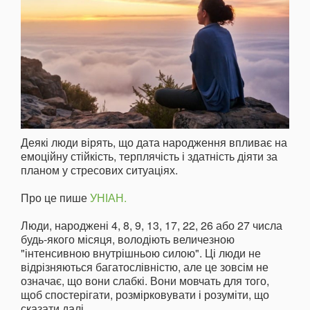
Деякі люди вірять, що дата народження впливає на
емоційну стійкість, терплячість і здатність діяти за
планом у стресових ситуаціях.
Про це пише
УНІАН.
Люди, народжені 4, 8, 9, 13, 17, 22, 26 або 27 числа
будь-якого місяця, володіють величезною
"інтенсивною внутрішньою силою". Ці люди не
відрізняються багатослівністю, але це зовсім не
означає, що вони слабкі. Вони мовчать для того,
щоб спостерігати, розмірковувати і розуміти, що
сказати далі.