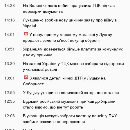
14:38
На Волині чоловік побив працівника ТЦК під час
перевірки документів
14:16
Лукашенко зробив нову цинічну заяву про війну в
Україні
14:01
У популярному м'ясному магазині у Луцьку
продають зелене м'ясо: покупці обурені
13:51
Українцям доведеться більше платити за комуналку:
у чому причина
13:30
На заході України у ТЦК масово забирали відстрочки
у чоловіків: деталі
13:01
Зʼявилися деталі нічної ДТП у Луцьку на
Соборності
12:55
У Луцьку утворився величезний затор: що сталося
12:35
Відомий російський музикант приїхав до України:
стало відомо, що він тут робить
12:06
В українців можуть забрати частину пенсії: у ПФУ
зробили важливе попередження