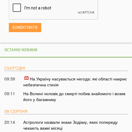
ОСТАННІ НОВИНИ
СЬОГОДНІ
09:39
На Україну насувається негода: які області накриє
небезпечна стихія
09:11
На Волині чоловік до смерті побив знайомого і возив
його у багажнику
08 СЕРПНЯ
20:14
Астрологи назвали знаки Зодіаку, яких попереду
чекають важкі місяці