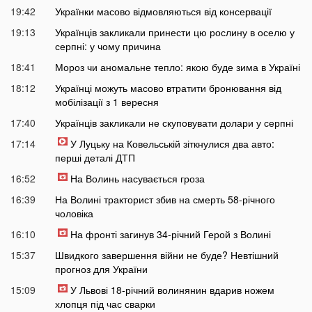
19:42
Українки масово відмовляються від консервації
19:13
Українців закликали принести цю рослину в оселю у
серпні: у чому причина
18:41
Мороз чи аномальне тепло: якою буде зима в Україні
18:12
Українці можуть масово втратити бронювання від
мобілізації з 1 вересня
17:40
Українців закликали не скуповувати долари у серпні
17:14
У Луцьку на Ковельській зіткнулися два авто:
перші деталі ДТП
16:52
На Волинь насувається гроза
16:39
На Волині тракторист збив на смерть 58-річного
чоловіка
16:10
На фронті загинув 34-річний Герой з Волині
15:37
Швидкого завершення війни не буде? Невтішний
прогноз для України
15:09
У Львові 18-річний волинянин вдарив ножем
хлопця під час сварки