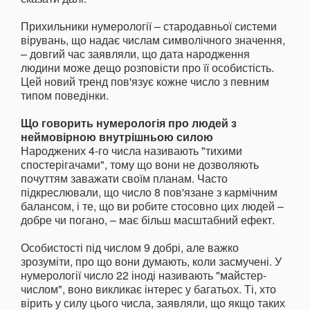
Прихильники нумерології – стародавньої системи
вірувань, що надає числам символічного значення,
– довгий час заявляли, що дата народження
людини може дещо розповісти про її особистість.
Цей новий тренд пов'язує кожне число з певним
типом поведінки.
Що говорить нумерологія про людей з
неймовірною внутрішньою силою
Народжених 4-го числа називають "тихими
спостерігачами", тому що вони не дозволяють
почуттям заважати своїм планам. Часто
підкреслювали, що число 8 пов'язане з кармічним
балансом, і те, що ви робите стосовно цих людей –
добре чи погано, – має більш масштабний ефект.
Особистості під числом 9 добрі, але важко
зрозуміти, про що вони думають, коли засмучені. У
нумерології число 22 іноді називають "майстер-
числом", воно викликає інтерес у багатьох. Ті, хто
вірить у силу цього числа, заявляли, що якщо таких