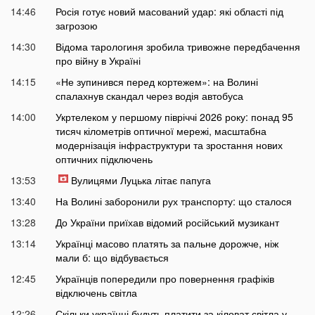
14:46
Росія готує новий масований удар: які області під
загрозою
14:30
Відома тарологиня зробила тривожне передбачення
про війну в Україні
14:15
«Не зупинився перед кортежем»: на Волині
спалахнув скандал через водія автобуса
14:00
Укртелеком у першому півріччі 2026 року: понад 95
тисяч кілометрів оптичної мережі, масштабна
модернізація інфраструктури та зростання нових
оптичних підключень
13:53
Вулицями Луцька літає папуга
13:40
На Волині заборонили рух транспорту: що сталося
13:28
До України приїхав відомий російський музикант
13:14
Українці масово платять за пальне дорожче, ніж
мали б: що відбувається
12:45
Українців попередили про повернення графіків
відключень світла
12:26
Скільки українці будуть платити за кіловат світла у