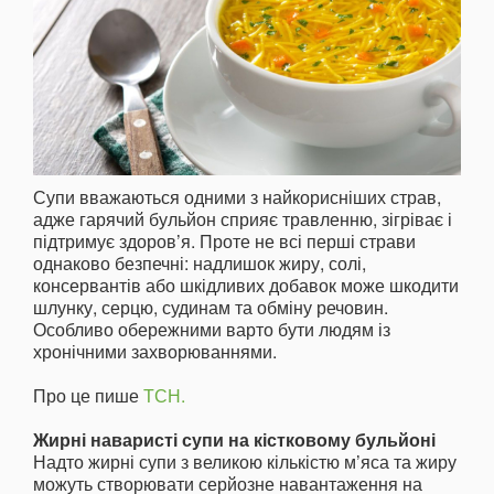
Супи вважаються одними з найкорисніших страв,
адже гарячий бульйон сприяє травленню, зігріває і
підтримує здоров’я. Проте не всі перші страви
однаково безпечні: надлишок жиру, солі,
консервантів або шкідливих добавок може шкодити
шлунку, серцю, судинам та обміну речовин.
Особливо обережними варто бути людям із
хронічними захворюваннями.
Про це пише
ТСН.
Жирні наваристі супи на кістковому бульйоні
Надто жирні супи з великою кількістю м’яса та жиру
можуть створювати серйозне навантаження на