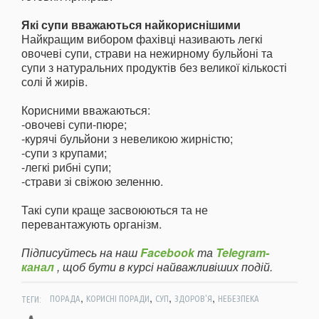
Які супи вважаються найкориснішими
Найкращим вибором фахівці називають легкі
овочеві супи, страви на нежирному бульйоні та
супи з натуральних продуктів без великої кількості
солі й жирів.
Корисними вважаються:
-овочеві супи-пюре;
-курячі бульйони з невеликою жирністю;
-супи з крупами;
-легкі рибні супи;
-страви зі свіжою зеленню.
Такі супи краще засвоюються та не
перевантажують організм.
Підписуйтесь на наш
Facebook
та
Telegram-
канал
, щоб бути в курсі найважливіших подій.
,
,
,
,
ТЕГИ:
ПОРАДА
КОРИСНІ ПОРАДИ
СУП
ЗДОРОВ'Я
НЕБЕЗПЕКА