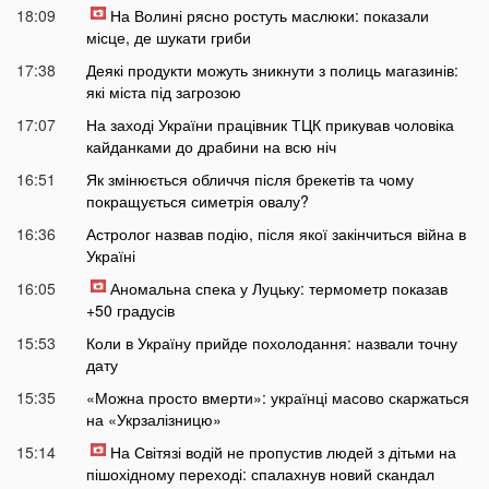
18:09
На Волині рясно ростуть маслюки: показали
місце, де шукати гриби
17:38
Деякі продукти можуть зникнути з полиць магазинів:
які міста під загрозою
17:07
На заході України працівник ТЦК прикував чоловіка
кайданками до драбини на всю ніч
16:51
Як змінюється обличчя після брекетів та чому
покращується симетрія овалу?
16:36
Астролог назвав подію, після якої закінчиться війна в
Україні
16:05
Аномальна спека у Луцьку: термометр показав
+50 градусів
15:53
Коли в Україну прийде похолодання: назвали точну
дату
15:35
«Можна просто вмерти»: українці масово скаржаться
на «Укрзалізницю»
15:14
На Світязі водій не пропустив людей з дітьми на
пішохідному переході: спалахнув новий скандал