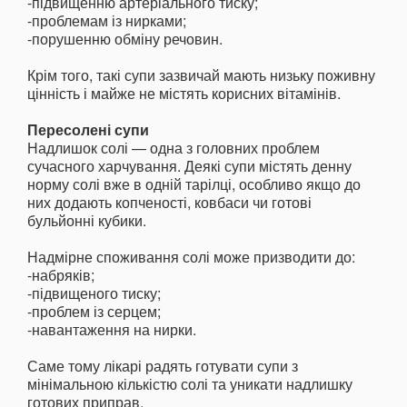
-підвищенню артеріального тиску;
-проблемам із нирками;
-порушенню обміну речовин.
Крім того, такі супи зазвичай мають низьку поживну
цінність і майже не містять корисних вітамінів.
Пересолені супи
Надлишок солі — одна з головних проблем
сучасного харчування. Деякі супи містять денну
норму солі вже в одній тарілці, особливо якщо до
них додають копченості, ковбаси чи готові
бульйонні кубики.
Надмірне споживання солі може призводити до:
-набряків;
-підвищеного тиску;
-проблем із серцем;
-навантаження на нирки.
Саме тому лікарі радять готувати супи з
мінімальною кількістю солі та уникати надлишку
готових приправ.