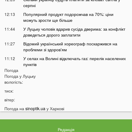
серпні
12:13
Популярний продукт подорожчав на 70%: ціни
можуть зрости ще більше
11:44
У Луцьку чоловік вдарив сусіда дверима: за конфлікт
доведеться дорого заплатити
11:27
Відомий український хореограф поскаржився на
проблеми зі здоров'ям
11:12
У селах на Волині відключать газ: перелік населених
пунктів
Погода
10:56
У басейні біля будинку втопилася 1-річна дитина
Погода у
Луцьку
10:43
вологість:
Українці можуть втратити відстрочку від мобілізації у
серпні
тиск:
10:25
На Волині авто злетіло з дороги: постраждали
вітер:
п’ятеро підлітків
Погода на
sinoptik.ua
у Харкові
10:11
На Волині два дні вируватиме аномалія
09:38
Українці можуть залишитися без пенсій через
важливий документ
Редакція