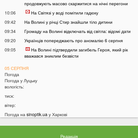
продовжують масово скаржитися на нічні перегони
10:06
На Світязі у воді помітили гадюку
09:42
На Волині у річці Стир знайшли тіло дитини
09:34
Громаду на Волині відключать від світла: відомі дати
09:20
Українців попереджають про аномалію 6 серпня
09:05
На Волині підтвердили загибель Героя, який рік
вважався зниклим безвісти
05 СЕРПНЯ
Погода
21:32
У Луцьку зафіксували аномалію
Погода у
Луцьку
вологість:
20:21
Ці продукти потрібно викинути через 48 годин: вони
можуть бути небезпечними
тиск:
19:51
Одну категорію людей закликали щодня пити каву:
вітер:
кого це стосується
Погода на
sinoptik.ua
у Харкові
19:20
Що категорично заборонено робити на Яблучний
Спас: повний перелік
18:40
Водіїв в Україні можуть оштрафувати на 1190 гривень
Редакція