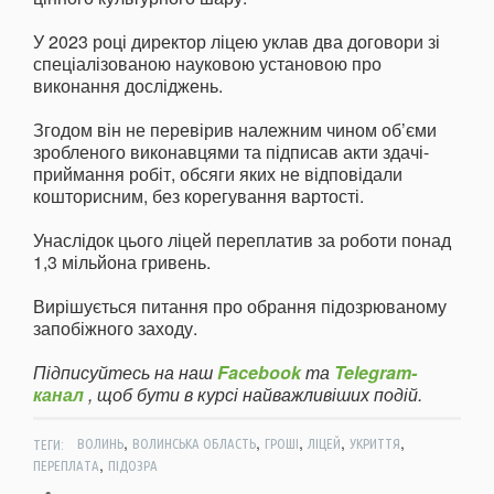
У 2023 році директор ліцею уклав два договори зі
спеціалізованою науковою установою про
виконання досліджень.
Згодом він не перевірив належним чином об’єми
зробленого виконавцями та підписав акти здачі-
приймання робіт, обсяги яких не відповідали
кошторисним, без корегування вартості.
Унаслідок цього ліцей переплатив за роботи понад
1,3 мільйона гривень.
Вирішується питання про обрання підозрюваному
запобіжного заходу.
Підписуйтесь на наш
Facebook
та
Telegram-
канал
, щоб бути в курсі найважливіших подій.
,
,
,
,
,
ТЕГИ:
ВОЛИНЬ
ВОЛИНСЬКА ОБЛАСТЬ
ГРОШІ
ЛІЦЕЙ
УКРИТТЯ
,
ПЕРЕПЛАТА
ПІДОЗРА