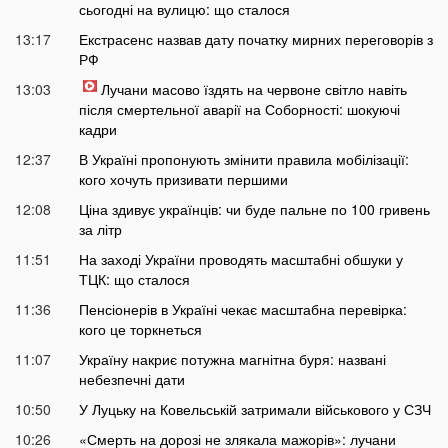
сьогодні на вулицю: що сталося
13:17
Екстрасенс назвав дату початку мирних переговорів з
РФ
13:03
Лучани масово їздять на червоне світло навіть
після смертельної аварії на Соборності: шокуючі
кадри
12:37
В Україні пропонують змінити правила мобілізації:
кого хочуть призивати першими
12:08
Ціна здивує українців: чи буде пальне по 100 гривень
за літр
11:51
На заході України проводять масштабні обшуки у
ТЦК: що сталося
11:36
Пенсіонерів в Україні чекає масштабна перевірка:
кого це торкнеться
11:07
Україну накриє потужна магнітна буря: названі
небезпечні дати
10:50
У Луцьку на Ковельській затримали військового у СЗЧ
10:26
«Смерть на дорозі не злякала мажорів»: лучани