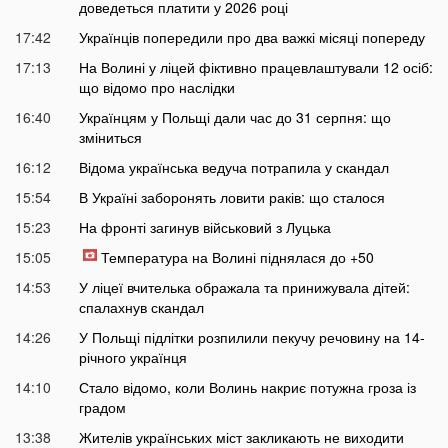
доведеться платити у 2026 році
17:42
Українців попередили про два важкі місяці попереду
17:13
На Волині у ліцей фіктивно працевлаштували 12 осіб:
що відомо про наслідки
16:40
Українцям у Польщі дали час до 31 серпня: що
зміниться
16:12
Відома українська ведуча потрапила у скандал
15:54
В Україні заборонять ловити раків: що сталося
15:23
На фронті загинув військовий з Луцька
15:05
Температура на Волині піднялася до +50
14:53
У ліцеї вчителька ображала та принижувала дітей:
спалахнув скандал
14:26
У Польщі підлітки розпилили пекучу речовину на 14-
річного українця
14:10
Стало відомо, коли Волинь накриє потужна гроза із
градом
13:38
Жителів українських міст закликають не виходити