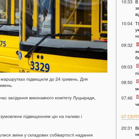
10:33
В
з
в
10:04
Т
у
н
09:32
я
б
09:03
п
их маршрутках підвищили до 24 гривень. Для
08:50
ивень.
м
 час засідання виконавчого комітету Луцькради,
07:46
ч
 зумовлене підвищенням цін на паливо і
07 СЕР
20:31
В
н
булися зміни у складових собівартості надання