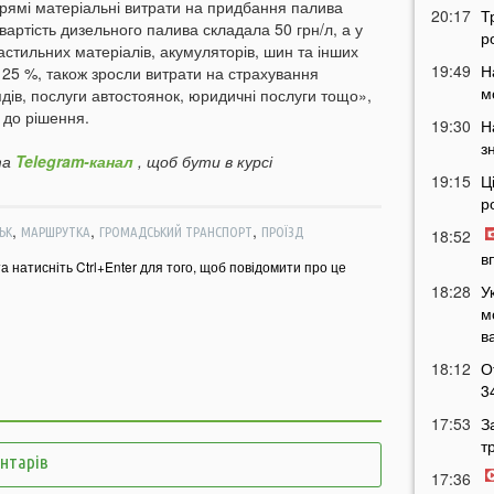
Прямі матеріальні витрати на придбання палива
20:17
Т
вартість дизельного палива складала 50 грн/л, а у
р
астильних матеріалів, акумуляторів, шин та інших
19:49
Н
 25 %, також зросли витрати на страхування
м
дів, послуги автостоянок, юридичні послуги тощо»,
 до рішення.
19:30
Н
з
а
Telegram-канал
, щоб бути в курсі
19:15
Ц
р
,
,
,
ЬК
МАРШРУТКА
ГРОМАДСЬКИЙ ТРАНСПОРТ
ПРОЇЗД
18:52
в
та натисніть Ctrl+Enter для того, щоб повідомити про це
18:28
У
м
в
18:12
О
3
17:53
З
т
ентарів
17:36