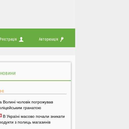
Реєстрація
Авторизація
 НОВИНИ
НІ
а Волині чоловік погрожував
оліцейським гранатою
В Україні масово почали зникати
родукти з полиць магазинів