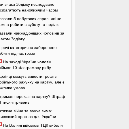
ри знаки Зодіаку несподівано
озбагатіють найближчим часом
азвали 5 побутових справ, які не
ожна робити в суботу та неділю
азвали найжадібніших чоловіків за
наком Зодіаку
і речі категорично заборонено
обити під час грози
На заході України чоловік
піймав 10-кілограмову рибу
країнці можуть вивести гроші з
обільного рахунку на картку, але є
ажлива умова
тримав переказ на картку? Штраф
4 тисячі гривень
атяжна війна та важка зима:
ривожний прогноз для України
На Волині військові ТЦК вибили