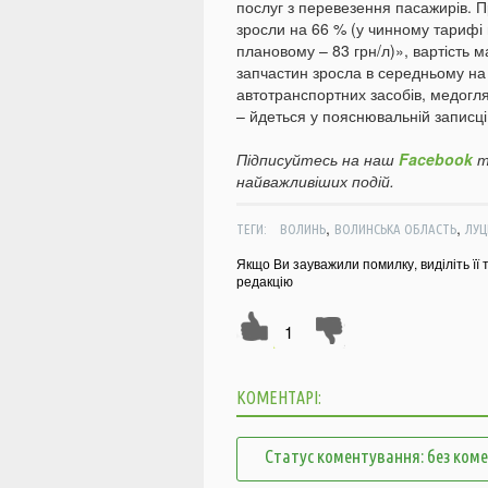
послуг з перевезення пасажирів. 
зросли на 66 % (у чинному тарифі 
плановому – 83 грн/л)», вартість м
запчастин зросла в середньому на
автотранспортних засобів, медогля
– йдеться у пояснювальній записці
Підписуйтесь на наш
Facebook
т
найважливіших подій.
,
,
ТЕГИ:
ВОЛИНЬ
ВОЛИНСЬКА ОБЛАСТЬ
ЛУЦ
Якщо Ви зауважили помилку, виділіть її 
редакцію
1
КОМЕНТАРІ:
Статус коментування: без ком