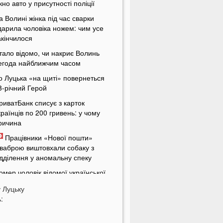
ікно авто у присутності поліції
а Волині жінка під час сварки
дарила чоловіка ножем: чим усе
акінчилося
тало відомо, чи накриє Волинь
егода найближчим часом
о Луцька «на щиті» повернеться
3-річний Герой
риватБанк списує з карток
країнців по 200 гривень: у чому
ричина
Працівники «Нової пошти»
ваброю виштовхали собаку з
ідділення у аномальну спеку
омер чоловік відомої української
кторки
у
Луцьку
країнці дали невтішний прогноз
:
одо термінів закінчення війни
 Луцьку жінка організувала бордель