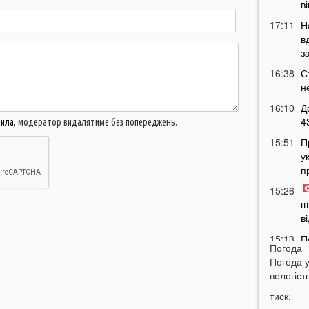
в
17:11
Н
в
з
16:38
С
н
16:10
Д
4
вила
, модератор видалятиме без попереджень.
15:51
П
у
п
15:26
ш
в
15:13
П
Погода
а
Погода 
14:45
У
вологість
щ
тиск:
14:24
У