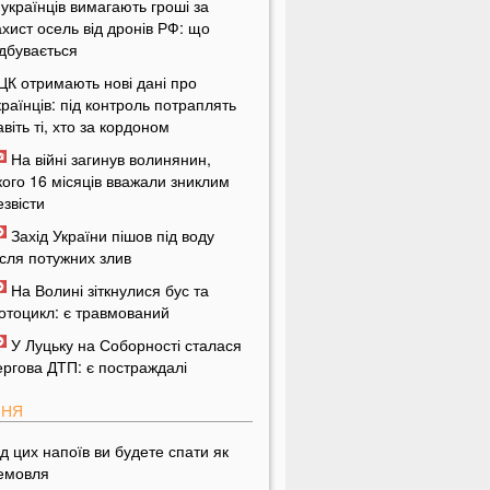
 українців вимагають гроші за
ахист осель від дронів РФ: що
ідбувається
ЦК отримають нові дані про
країнців: під контроль потраплять
авіть ті, хто за кордоном
На війні загинув волинянин,
кого 16 місяців вважали зниклим
езвісти
Захід України пішов під воду
ісля потужних злив
На Волині зіткнулися бус та
отоцикл: є травмований
У Луцьку на Соборності сталася
ергова ДТП: є постраждалі
ПНЯ
ід цих напоїв ви будете спати як
емовля