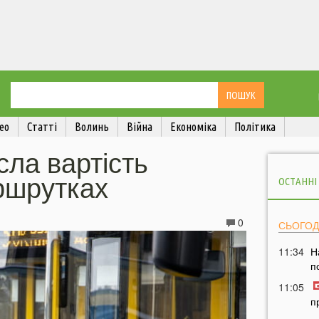
ео
Статті
Волинь
Війна
Економіка
Політика
сла вартість
ршрутках
ОСТАННІ
0
СЬОГОД
11:34
Н
п
11:05
п