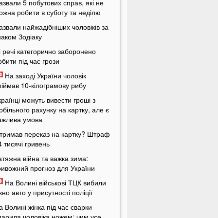
азвали 5 побутових справ, які не
ожна робити в суботу та неділю
азвали найжадібніших чоловіків за
наком Зодіаку
і речі категорично заборонено
обити під час грози
На заході України чоловік
піймав 10-кілограмову рибу
країнці можуть вивести гроші з
обільного рахунку на картку, але є
ажлива умова
тримав переказ на картку? Штраф
4 тисячі гривень
атяжна війна та важка зима:
ривожний прогноз для України
На Волині військові ТЦК вибили
ікно авто у присутності поліції
а Волині жінка під час сварки
дарила чоловіка ножем: чим усе