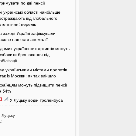
тримувати по дві пенсії
кі українські області найбільше
остраждають від глобального
отепління: перелік
а заході Україні зафіксували
асове нашестя аномалії
ідомих українських артистів можуть
озбавити бронювання від
обілізації
ад українськими містами пролетів
ітак із Москви: як так вийшло
країнцям можуть підвищити пенсії
а 54%
У Луцьку водій тролейбуса
роігнорував хвилину мовчання
у
а Волині від удару блискавки
Луцьку
:
агорілися дві споруди
Українцям масово надсилають