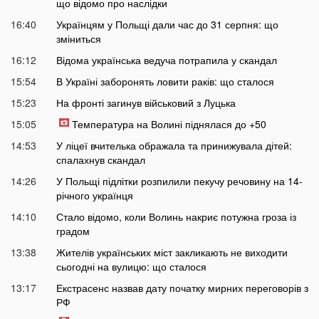
що відомо про наслідки
16:40
Українцям у Польщі дали час до 31 серпня: що
зміниться
16:12
Відома українська ведуча потрапила у скандал
15:54
В Україні заборонять ловити раків: що сталося
15:23
На фронті загинув військовий з Луцька
15:05
Температура на Волині піднялася до +50
14:53
У ліцеї вчителька ображала та принижувала дітей:
спалахнув скандал
14:26
У Польщі підлітки розпилили пекучу речовину на 14-
річного українця
14:10
Стало відомо, коли Волинь накриє потужна гроза із
градом
13:38
Жителів українських міст закликають не виходити
сьогодні на вулицю: що сталося
13:17
Екстрасенс назвав дату початку мирних переговорів з
РФ