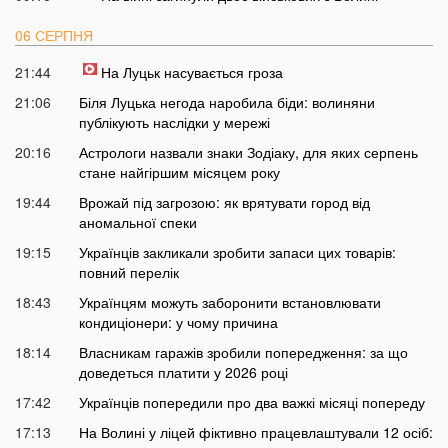
06 СЕРПНЯ
21:44
На Луцьк насувається гроза
21:06
Біля Луцька негода наробила біди: волиняни
публікують наслідки у мережі
20:16
Астрологи назвали знаки Зодіаку, для яких серпень
стане найгіршим місяцем року
19:44
Врожай під загрозою: як врятувати город від
аномальної спеки
19:15
Українців закликали зробити запаси цих товарів:
повний перелік
18:43
Українцям можуть заборонити встановлювати
кондиціонери: у чому причина
18:14
Власникам гаражів зробили попередження: за що
доведеться платити у 2026 році
17:42
Українців попередили про два важкі місяці попереду
17:13
На Волині у ліцей фіктивно працевлаштували 12 осіб: