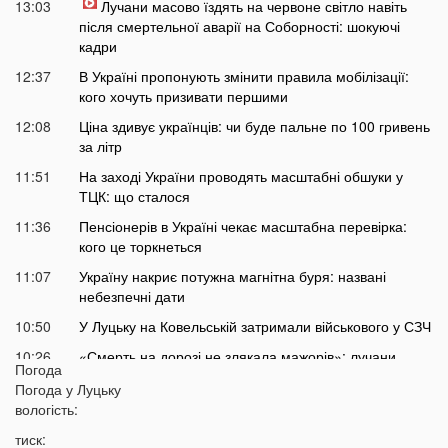
13:03
Лучани масово їздять на червоне світло навіть
після смертельної аварії на Соборності: шокуючі
кадри
12:37
В Україні пропонують змінити правила мобілізації:
кого хочуть призивати першими
12:08
Ціна здивує українців: чи буде пальне по 100 гривень
за літр
11:51
На заході України проводять масштабні обшуки у
ТЦК: що сталося
11:36
Пенсіонерів в Україні чекає масштабна перевірка:
кого це торкнеться
11:07
Україну накриє потужна магнітна буря: названі
небезпечні дати
10:50
У Луцьку на Ковельській затримали військового у СЗЧ
10:26
«Смерть на дорозі не злякала мажорів»: лучани
Погода
продовжують масово скаржитися на нічні перегони
Погода у
Луцьку
10:06
На Світязі у воді помітили гадюку
вологість:
09:42
На Волині у річці Стир знайшли тіло дитини
тиск: