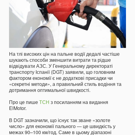
На тлі високих цін на пальне водії дедалі частіше
шукають способи зменшити витрати та рідше
відвідувати АЗС. У Генеральному директораті
транспорту Іспанії (DGT) заявили, що головним
фактором економії є не додаткові присадки чи
«секретні методи», а правильний стиль водіння та
дотримання оптимальної швидкості.
Про це пише
ТСН
з посиланням на видання
ElMotor.
В DGT зазначили, що існує так зване «золоте
число» для економії пального — це швидкість у
межах 90–100 км/год. Саме в цьому діапазоні