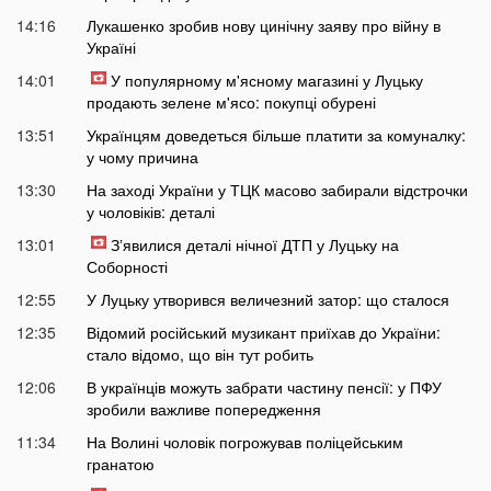
14:16
Лукашенко зробив нову цинічну заяву про війну в
Україні
14:01
У популярному м'ясному магазині у Луцьку
продають зелене м'ясо: покупці обурені
13:51
Українцям доведеться більше платити за комуналку:
у чому причина
13:30
На заході України у ТЦК масово забирали відстрочки
у чоловіків: деталі
13:01
Зʼявилися деталі нічної ДТП у Луцьку на
Соборності
12:55
У Луцьку утворився величезний затор: що сталося
12:35
Відомий російський музикант приїхав до України:
стало відомо, що він тут робить
12:06
В українців можуть забрати частину пенсії: у ПФУ
зробили важливе попередження
11:34
На Волині чоловік погрожував поліцейським
гранатою