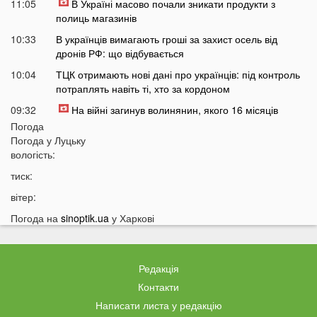
11:05
В Україні масово почали зникати продукти з
полиць магазинів
10:33
В українців вимагають гроші за захист осель від
дронів РФ: що відбувається
10:04
ТЦК отримають нові дані про українців: під контроль
потраплять навіть ті, хто за кордоном
09:32
На війні загинув волинянин, якого 16 місяців
вважали зниклим безвісти
Погода
Погода у
Луцьку
09:03
Захід України пішов під воду після потужних злив
вологість:
08:50
На Волині зіткнулися бус та мотоцикл: є
тиск:
травмований
вітер:
07:46
У Луцьку на Соборності сталася чергова ДТП: є
постраждалі
Погода на
sinoptik.ua
у Харкові
07 СЕРПНЯ
Редакція
20:31
Від цих напоїв ви будете спати як немовля
Контакти
20:17
Три знаки Зодіаку несподівано розбагатіють
Написати листа у редакцію
найближчим часом