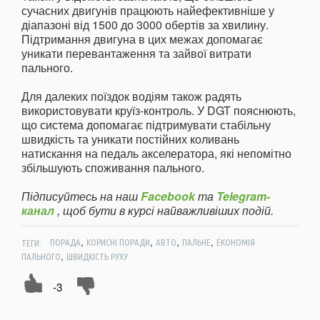
сучасних двигунів працюють найефективніше у
діапазоні від 1500 до 3000 обертів за хвилину.
Підтримання двигуна в цих межах допомагає
уникати перевантаження та зайвої витрати
пального.
Для далеких поїздок водіям також радять
використовувати круїз-контроль. У DGT пояснюють,
що система допомагає підтримувати стабільну
швидкість та уникати постійних коливань
натискання на педаль акселератора, які непомітно
збільшують споживання пального.
Підписуйтесь на наш
Facebook
та
Telegram-
канал
, щоб бути в курсі найважливіших подій.
,
,
,
,
ТЕГИ:
ПОРАДА
КОРИСНІ ПОРАДИ
АВТО
ПАЛЬНЕ
ЕКОНОМІЯ
,
ПАЛЬНОГО
ШВИДКІСТЬ РУХУ
-3