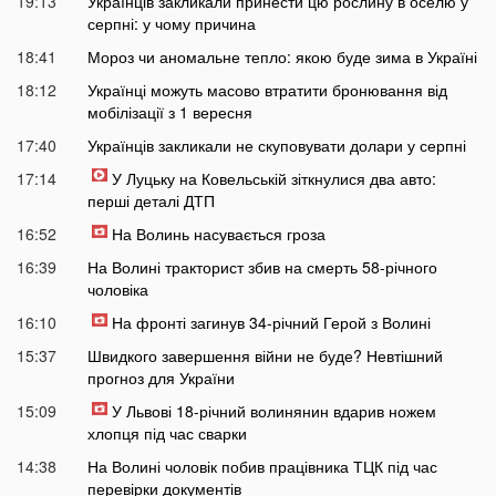
19:13
Українців закликали принести цю рослину в оселю у
серпні: у чому причина
18:41
Мороз чи аномальне тепло: якою буде зима в Україні
18:12
Українці можуть масово втратити бронювання від
мобілізації з 1 вересня
17:40
Українців закликали не скуповувати долари у серпні
17:14
У Луцьку на Ковельській зіткнулися два авто:
перші деталі ДТП
16:52
На Волинь насувається гроза
16:39
На Волині тракторист збив на смерть 58-річного
чоловіка
16:10
На фронті загинув 34-річний Герой з Волині
15:37
Швидкого завершення війни не буде? Невтішний
прогноз для України
15:09
У Львові 18-річний волинянин вдарив ножем
хлопця під час сварки
14:38
На Волині чоловік побив працівника ТЦК під час
перевірки документів