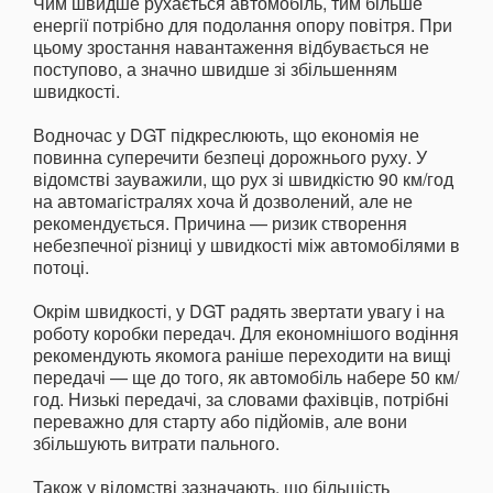
Чим швидше рухається автомобіль, тим більше
енергії потрібно для подолання опору повітря. При
цьому зростання навантаження відбувається не
поступово, а значно швидше зі збільшенням
швидкості.
Водночас у DGT підкреслюють, що економія не
повинна суперечити безпеці дорожнього руху. У
відомстві зауважили, що рух зі швидкістю 90 км/год
на автомагістралях хоча й дозволений, але не
рекомендується. Причина — ризик створення
небезпечної різниці у швидкості між автомобілями в
потоці.
Окрім швидкості, у DGT радять звертати увагу і на
роботу коробки передач. Для економнішого водіння
рекомендують якомога раніше переходити на вищі
передачі — ще до того, як автомобіль набере 50 км/
год. Низькі передачі, за словами фахівців, потрібні
переважно для старту або підйомів, але вони
збільшують витрати пального.
Також у відомстві зазначають, що більшість