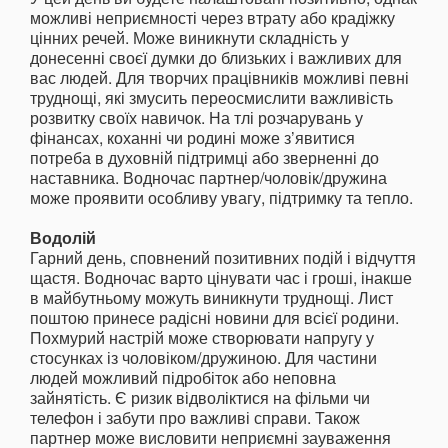
можливі неприємності через втрату або крадіжку
цінних речей. Може виникнути складність у
донесенні своєї думки до близьких і важливих для
вас людей. Для творчих працівників можливі певні
труднощі, які змусить переосмислити важливість
розвитку своїх навичок. На тлі розчарувань у
фінансах, коханні чи родині може з’явитися
потреба в духовній підтримці або зверненні до
наставника. Водночас партнер/чоловік/дружина
може проявити особливу увагу, підтримку та тепло.
Водолій
Гарний день, сповнений позитивних подій і відчуття
щастя. Водночас варто цінувати час і гроші, інакше
в майбутньому можуть виникнути труднощі. Лист
поштою принесе радісні новини для всієї родини.
Похмурий настрій може створювати напругу у
стосунках із чоловіком/дружиною. Для частини
людей можливий підробіток або неповна
зайнятість. Є ризик відволіктися на фільми чи
телефон і забути про важливі справи. Також
партнер може висловити неприємні зауваження