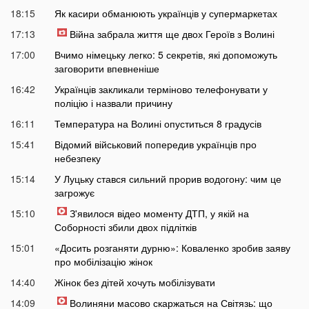
18:15
Як касири обманюють українців у супермаркетах
17:13
Війна забрала життя ще двох Героїв з Волині
17:00
Вчимо німецьку легко: 5 секретів, які допоможуть
заговорити впевненіше
16:42
Українців закликали терміново телефонувати у
поліцію і назвали причину
16:11
Температура на Волині опуститься 8 градусів
15:41
Відомий військовий попередив українців про
небезпеку
15:14
У Луцьку стався сильний прорив водогону: чим це
загрожує
15:10
З'явилося відео моменту ДТП, у якій на
Соборності збили двох підлітків
15:01
«Досить розганяти дурню»: Коваленко зробив заяву
про мобілізацію жінок
14:40
Жінок без дітей хочуть мобілізувати
14:09
Волиняни масово скаржаться на Світязь: що