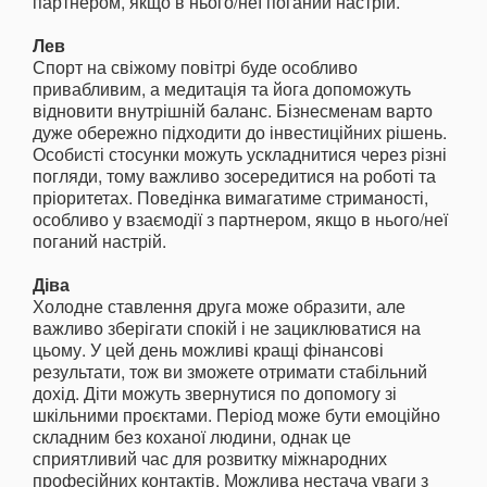
партнером, якщо в нього/неї поганий настрій.
Лев
Спорт на свіжому повітрі буде особливо
привабливим, а медитація та йога допоможуть
відновити внутрішній баланс. Бізнесменам варто
дуже обережно підходити до інвестиційних рішень.
Особисті стосунки можуть ускладнитися через різні
погляди, тому важливо зосередитися на роботі та
пріоритетах. Поведінка вимагатиме стриманості,
особливо у взаємодії з партнером, якщо в нього/неї
поганий настрій.
Діва
Холодне ставлення друга може образити, але
важливо зберігати спокій і не зациклюватися на
цьому. У цей день можливі кращі фінансові
результати, тож ви зможете отримати стабільний
дохід. Діти можуть звернутися по допомогу зі
шкільними проєктами. Період може бути емоційно
складним без коханої людини, однак це
сприятливий час для розвитку міжнародних
професійних контактів. Можлива нестача уваги з