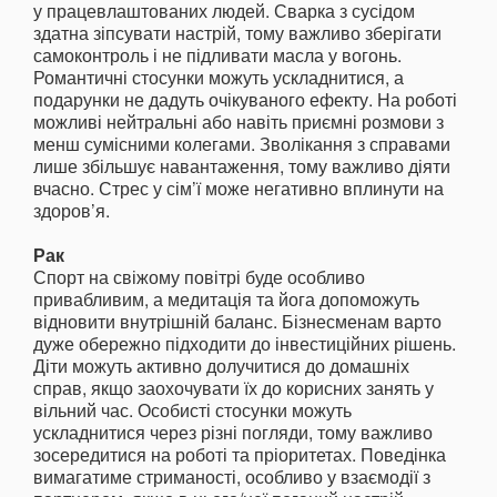
у працевлаштованих людей. Сварка з сусідом
здатна зіпсувати настрій, тому важливо зберігати
самоконтроль і не підливати масла у вогонь.
Романтичні стосунки можуть ускладнитися, а
подарунки не дадуть очікуваного ефекту. На роботі
можливі нейтральні або навіть приємні розмови з
менш сумісними колегами. Зволікання з справами
лише збільшує навантаження, тому важливо діяти
вчасно. Стрес у сім’ї може негативно вплинути на
здоров’я.
Рак
Спорт на свіжому повітрі буде особливо
привабливим, а медитація та йога допоможуть
відновити внутрішній баланс. Бізнесменам варто
дуже обережно підходити до інвестиційних рішень.
Діти можуть активно долучитися до домашніх
справ, якщо заохочувати їх до корисних занять у
вільний час. Особисті стосунки можуть
ускладнитися через різні погляди, тому важливо
зосередитися на роботі та пріоритетах. Поведінка
вимагатиме стриманості, особливо у взаємодії з