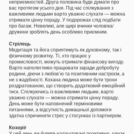
неприємностей. Друга половина буде думати про
вас протягом усього дня. Під час спілкування з
важливими людьми варто уважно слухати — можна
отримати цінну пораду. У подорожах слід подбати
про багаж. Невеликі, але щирі вчинки чоловіка/
дружини зроблять день особливо приємним.
Стрілець
Медитація та йога сприятимуть як духовному, так і
фізичному розвитку. Ті, хто працює у
промисловості, можуть отримати фінансову вигоду.
Варто наполегливо працювати заради добробуту
родини, діючи з любов’ю та позитивним настроєм, а
не з жадібності. Кохана людина може бути трохи
роздратованою, що створить додатковий емоційний
тиск. Спілкуючись із важливими людьми, варто
уважно слухати — можна отримати цінну пораду.
День може бути наповнений терміновими
питаннями, а відсутність домашньої допомоги
здатна спричинити стрес у стосунках із партнером.
Козоріг
У цей день ви будете налаштовані позитивно, однак