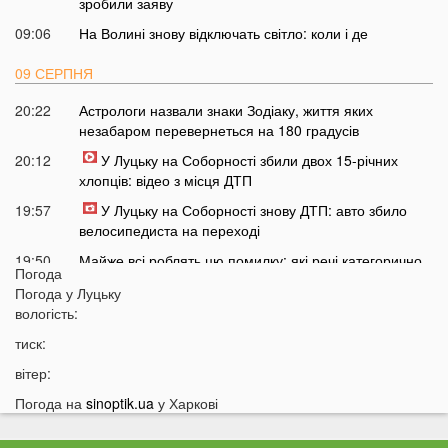
зробили заяву
09:06
На Волині знову відключать світло: коли і де
09 СЕРПНЯ
20:22
Астрологи назвали знаки Зодіаку, життя яких
незабаром перевернеться на 180 градусів
20:12
У Луцьку на Соборності збили двох 15-річних
хлопців: відео з місця ДТП
19:57
У Луцьку на Соборності знову ДТП: авто збило
велосипедиста на переході
19:50
Майже всі роблять цю помилку: які речі категорично
Погода
заборонено змивати в унітаз
Погода у
Луцьку
19:21
Популярний напій викликає сім різних видів раку
вологість:
18:43
Ці речі категорично не можна робити 10 серпня:
тиск:
повний перелік
вітер:
18:15
В Україні виводять з обігу популярні купюри:
Погода на
sinoptik.ua
у Харкові
перевірте свої гаманці
17:42
Українцям можуть знизити зарплату без