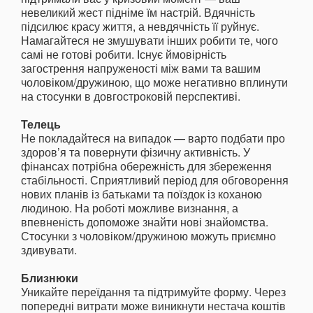
невеликий жест підніме їм настрій. Вдячність
підсилює красу життя, а невдячність її руйнує.
Намагайтеся не змушувати інших робити те, чого
самі не готові робити. Існує ймовірність
загострення напруженості між вами та вашим
чоловіком/дружиною, що може негативно вплинути
на стосунки в довгостроковій перспективі.
Телець
Не покладайтеся на випадок — варто подбати про
здоров’я та повернути фізичну активність. У
фінансах потрібна обережність для збереження
стабільності. Сприятливий період для обговорення
нових планів із батьками та поїздок із коханою
людиною. На роботі можливе визнання, а
впевненість допоможе знайти нові знайомства.
Стосунки з чоловіком/дружиною можуть приємно
здивувати.
Близнюки
Уникайте переїдання та підтримуйте форму. Через
попередні витрати може виникнути нестача коштів