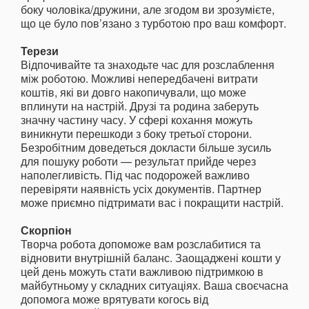
боку чоловіка/дружини, але згодом ви зрозумієте,
що це було пов’язано з турботою про ваш комфорт.
Терези
Відпочивайте та знаходьте час для розслаблення
між роботою. Можливі непередбачені витрати
коштів, які ви довго накопичували, що може
вплинути на настрій. Друзі та родина заберуть
значну частину часу. У сфері кохання можуть
виникнути перешкоди з боку третьої сторони.
Безробітним доведеться докласти більше зусиль
для пошуку роботи — результат прийде через
наполегливість. Під час подорожей важливо
перевіряти наявність усіх документів. Партнер
може приємно підтримати вас і покращити настрій.
Скорпіон
Творча робота допоможе вам розслабитися та
відновити внутрішній баланс. Заощаджені кошти у
цей день можуть стати важливою підтримкою в
майбутньому у складних ситуаціях. Ваша своєчасна
допомога може врятувати когось від