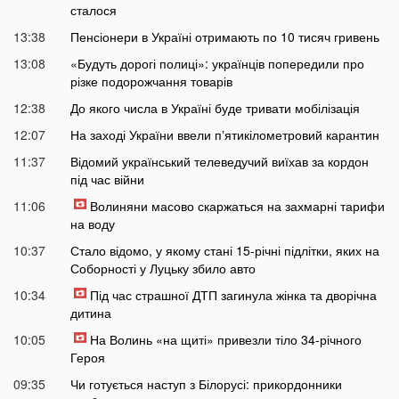
сталося
13:38
Пенсіонери в Україні отримають по 10 тисяч гривень
13:08
«Будуть дорогі полиці»: українців попередили про
різке подорожчання товарів
12:38
До якого числа в Україні буде тривати мобілізація
12:07
На заході України ввели пʼятикілометровий карантин
11:37
Відомий український телеведучий виїхав за кордон
під час війни
11:06
Волиняни масово скаржаться на захмарні тарифи
на воду
10:37
Стало відомо, у якому стані 15-річні підлітки, яких на
Соборності у Луцьку збило авто
10:34
Під час страшної ДТП загинула жінка та дворічна
дитина
10:05
На Волинь «на щиті» привезли тіло 34-річного
Героя
09:35
Чи готується наступ з Білорусі: прикордонники