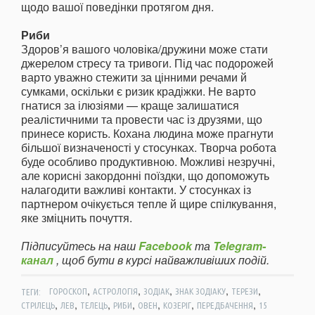
щодо вашої поведінки протягом дня.
Риби
Здоров’я вашого чоловіка/дружини може стати
джерелом стресу та тривоги. Під час подорожей
варто уважно стежити за цінними речами й
сумками, оскільки є ризик крадіжки. Не варто
гнатися за ілюзіями — краще залишатися
реалістичними та провести час із друзями, що
принесе користь. Кохана людина може прагнути
більшої визначеності у стосунках. Творча робота
буде особливо продуктивною. Можливі незручні,
але корисні закордонні поїздки, що допоможуть
налагодити важливі контакти. У стосунках із
партнером очікується тепле й щире спілкування,
яке зміцнить почуття.
Підписуйтесь на наш
Facebook
та
Telegram-
канал
, щоб бути в курсі найважливіших подій.
,
,
,
,
,
ТЕГИ:
ГОРОСКОП
АСТРОЛОГІЯ
ЗОДІАК
ЗНАК ЗОДІАКУ
ТЕРЕЗИ
,
,
,
,
,
,
,
СТРІЛЕЦЬ
ЛЕВ
ТЕЛЕЦЬ
РИБИ
ОВЕН
КОЗЕРІГ
ПЕРЕДБАЧЕННЯ
15