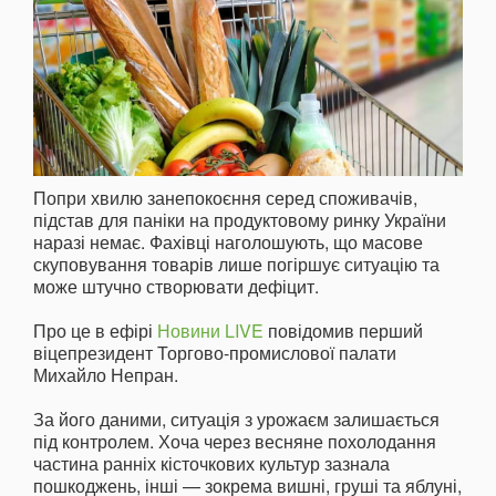
Попри хвилю занепокоєння серед споживачів,
підстав для паніки на продуктовому ринку України
наразі немає. Фахівці наголошують, що масове
скуповування товарів лише погіршує ситуацію та
може штучно створювати дефіцит.
Про це в ефірі
Новини LIVE
повідомив перший
віцепрезидент Торгово-промислової палати
Михайло Непран.
За його даними, ситуація з урожаєм залишається
під контролем. Хоча через весняне похолодання
частина ранніх кісточкових культур зазнала
пошкоджень, інші — зокрема вишні, груші та яблуні,