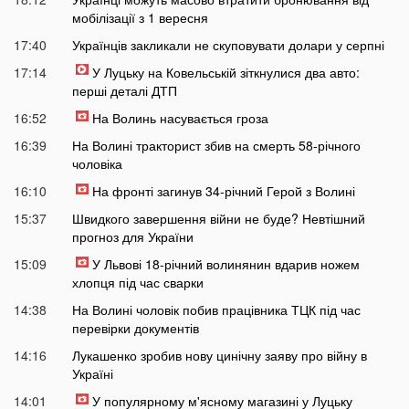
мобілізації з 1 вересня
17:40
Українців закликали не скуповувати долари у серпні
17:14
У Луцьку на Ковельській зіткнулися два авто:
перші деталі ДТП
16:52
На Волинь насувається гроза
16:39
На Волині тракторист збив на смерть 58-річного
чоловіка
16:10
На фронті загинув 34-річний Герой з Волині
15:37
Швидкого завершення війни не буде? Невтішний
прогноз для України
15:09
У Львові 18-річний волинянин вдарив ножем
хлопця під час сварки
14:38
На Волині чоловік побив працівника ТЦК під час
перевірки документів
14:16
Лукашенко зробив нову цинічну заяву про війну в
Україні
14:01
У популярному м'ясному магазині у Луцьку