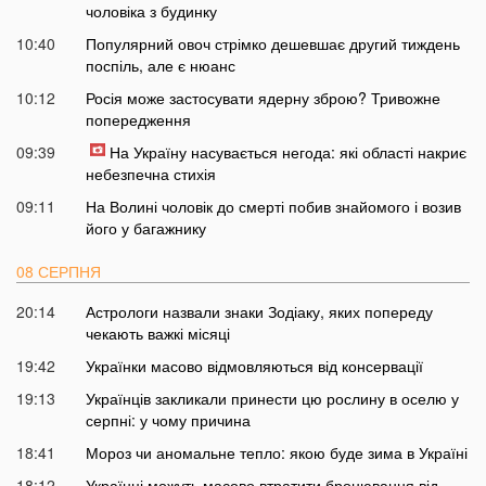
чоловіка з будинку
10:40
Популярний овоч стрімко дешевшає другий тиждень
поспіль, але є нюанс
10:12
Росія може застосувати ядерну зброю? Тривожне
попередження
09:39
На Україну насувається негода: які області накриє
небезпечна стихія
09:11
На Волині чоловік до смерті побив знайомого і возив
його у багажнику
08 СЕРПНЯ
20:14
Астрологи назвали знаки Зодіаку, яких попереду
чекають важкі місяці
19:42
Українки масово відмовляються від консервації
19:13
Українців закликали принести цю рослину в оселю у
серпні: у чому причина
18:41
Мороз чи аномальне тепло: якою буде зима в Україні
18:12
Українці можуть масово втратити бронювання від