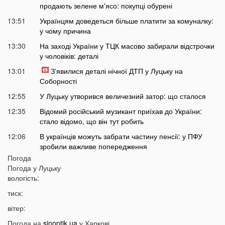
продають зелене м'ясо: покупці обурені
13:51
Українцям доведеться більше платити за комуналку:
у чому причина
13:30
На заході України у ТЦК масово забирали відстрочки
у чоловіків: деталі
13:01
Зʼявилися деталі нічної ДТП у Луцьку на
Соборності
12:55
У Луцьку утворився величезний затор: що сталося
12:35
Відомий російський музикант приїхав до України:
стало відомо, що він тут робить
12:06
В українців можуть забрати частину пенсії: у ПФУ
зробили важливе попередження
Погода
11:34
На Волині чоловік погрожував поліцейським
Погода у
Луцьку
гранатою
вологість:
11:05
В Україні масово почали зникати продукти з
тиск:
полиць магазинів
вітер:
10:33
В українців вимагають гроші за захист осель від
дронів РФ: що відбувається
Погода на
sinoptik.ua
у Харкові