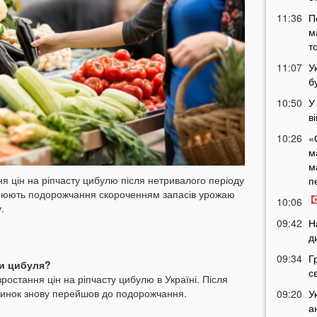
11:36
П
м
т
11:07
У
б
10:50
У
в
10:26
«
м
м
ня цін на ріпчасту цибулю після нетривалого періоду
п
снюють подорожчання скороченням запасів урожаю
10:06
.
09:42
Н
д
09:34
Г
ти цибуля?
с
ростання цін на ріпчасту цибулю в Україні. Після
 ринок знову перейшов до подорожчання.
09:20
У
а