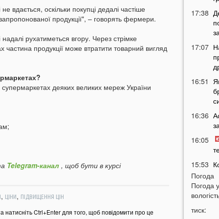
 не вдається, оскільки покупці дедалі частіше
17:38
Д
запропонованої продукції", – говорять фермери.
п
з
і надалі рухатиметься вгору. Через стрімке
17:07
Н
ах частина продукції може втратити товарний вигляд
п
д
пермаркетах?
16:51
Я
 у супермаркетах деяких великих мереж України
б
с
16:36
А
з
ам;
16:05
т
15:53
К
а
Telegram-канал
, щоб бути в курсі
п
Погода
Погода 
15:35
«
вологість
,
,
Я
ЦІНИ
ПІДВИЩЕННЯ ЦІН
м
«
тиск:
та натисніть Ctrl+Enter для того, щоб повідомити про це