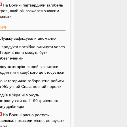
На Волині підтвердили загибель
ероя, який рік вважався зниклим
езвісти
ПНЯ
 Луцьку зафіксували аномалію
і продукти потрібно викинути через
8 годин: вони можуть бути
ебезпечними
дну категорію людей закликали
одня пити каву: кого це стосується
о категорично заборонено робити
а Яблучний Спас: повний перелік
одіїв в Україні можуть
штрафувати на 1190 гривень за
дну дрібницю
На Волині рясно ростуть
аслюки: показали місце, де шукати
риби