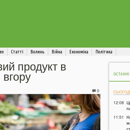
ео
Статті
Волинь
Війна
Економіка
Політика
вий продукт в
 вгору
ОСТАННІ
0
СЬОГОД
12:08
Ц
п
11:51
Н
м
с