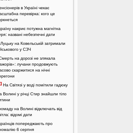
енсіонерів в Україні чекає
асштабна перевірка: кого це
оркнеться
країну накриє потужна магнітна
уря: названі небезпечні дати
 Луцьку на Ковельській затримали
ійськового у СЗЧ
Смерть на дорозі не злякала
ажорів»: лучани продовжують
асово скаржитися на нічні
ерегони
На Світязі у воді помітили гадюку
а Волині у річці Стир знайшли тіло
итини
ромаду на Волині відключать від
вітла: відомі дати
країнців попереджають про
номалію 6 серпня