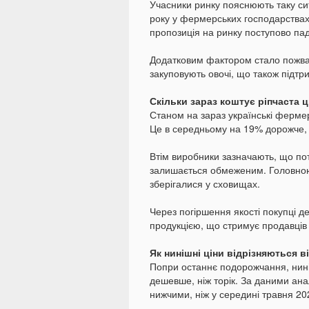
Учасники ринку пояснюють таку си
року у фермерських господарствах
пропозиція на ринку поступово пад
Додатковим фактором стало пожвав
закуповують овочі, що також підтри
Скільки зараз коштує ріпчаста 
Станом на зараз українські ферме
Це в середньому на 19% дорожче, 
Втім виробники зазначають, що по
залишається обмеженим. Головною 
зберігалися у сховищах.
Через погіршення якості покупці 
продукцією, що стримує продавців в
Як нинішні ціни відрізняються в
Попри останнє подорожчання, нині 
дешевше, ніж торік. За даними ана
нижчими, ніж у середині травня 20