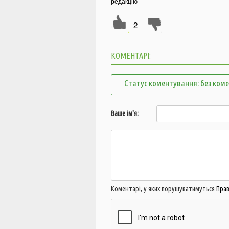
редакцію
2
КОМЕНТАРІ:
Статус коментування: без ком
Ваше ім'я:
Коментарі, у яких порушуватимуться
Пра