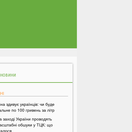
 НОВИНИ
НІ
іна здивує українців: чи буде
альне по 100 гривень за літр
а заході України проводять
асштабні обшуки у ТЦК: що
талося