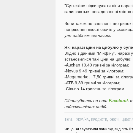
"Суттєвіше підвищувати ціни наразі
залишаються незадоволені якістю 
Вони також не впевнені, що ринок 
погіршення якості овочів у сховищ
уже найближчим часом.
Які наразі ціни на цибулю у су
Згідно з даними "Мінфіну", наразі
встановилися такі ціни на цибулю:
-Auchan 10,40 гривні за кілограм;
-Novus 9,49 гривні за кілограм;
-Megamarket 17,50 гривні за кілогр
-АТБ 9,89 гривні за кілограм;
-Сільпо 14 гривень за кілограм.
Підписуйтесь на наш
Facebook
т
найважливіших подій.
,
,
,
ТЕГИ:
УКРАЇНА
ПРОДУКТИ
ОВОЧІ
ЦИБУЛ
Якщо Ви зауважили помилку, виділіть її 