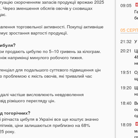
туацію скороченням запасів продукції врожаю 2025
09:05
. Через зменшення обсягів овочів у сховищах
Г
ає.
б
лення торговельної активності. Покупці активніше
05 СЕР
мує зростання вартості продукції.
21:32
У
цибуля?
20:21
Ц
ри продають цибулю по 5–10 гривень за кілограм.
4
ніж наприкінці минулого робочого тижня.
н
тенціал для подальшого суттєвого підвищення цін
19:51
О
проблемою є якість овочів, які тривалий час
щ
19:20
Щ
н
дедалі частіше висловлюють невдоволення
ід різкішого перегляду цін.
18:40
В
о
ід тогорічних?
о
ріпчаста цибуля в Україні все ще коштує значно
18:09
літиків, ціни залишаються приблизно на 68%
м
25 року.
г