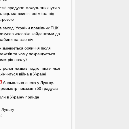
еякі продукти можуть зникнути з
олиць магазинів: які міста під
агрозою
а заході України працівник ТЦК
рикував чоловіка кайданками до
рабини на всю ніч
к змінюється обличчя після
рекетів та чому покращується
иметрія овалу?
стролог назвав подію, після якої
акінчиться війна в Україні
Аномальна спека у Луцьку:
ермометр показав +50 градусів
оли в Україну прийде
охолодання: назвали точну дату
у
Луцьку
Можна просто вмерти»: українці
:
асово скаржаться на
Укрзалізницю»