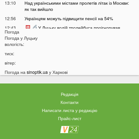
13:10
Над українськими містами пролетів літак із Москви:
як так вийшло
12:56
Українцям можуть підвищити пенсії на 54%
12:43
У Луцьку водій тролейбуса проігнорував
Погода
хвилину мовчання
Погода у
Луцьку
12:26
На Волині від удару блискавки загорілися дві споруди
вологість:
12:07
Українцям масово надсилають небезпечні
тиск:
анонімні листи
вітер:
11:45
Україні загрожує дефіцит води: які регіони під
Погода на
sinoptik.ua
у Харкові
загрозою
11:27
Чоловік кинув гранату в кабінет комунальників через
платіжку: деталі
Редакція
11:06
На полігоні помер відомий дитячий лікар із заходу
Контакти
України
Написати листа у редакцію
10:40
Волинян попереджають про серйозну небезпеку на
Прайс-лист
трасі біля Луцька
10:15
На Волині негода наробила лиха: показали
наслідки