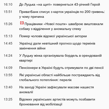
16:10
До Луцька «на щиті» повернеться 43-річний Герой
15:51
ПриватБанк списує з карток українців по 200 гривень:
у чому причина
15:26
Працівники «Нової пошти» шваброю виштовхали
собаку з відділення у аномальну спеку
15:13
Помер чоловік відомої української акторки
14:45
Українці дали невтішний прогноз щодо термінів
закінчення війни
14:24
У Луцьку жінка організувала бордель в орендованій
квартирі
14:09
Пенсіонери в Україні будуть отримувати по дві пенсії
13:55
Які українські області найбільше постраждають від
глобального потепління: перелік
13:40
На заході Україні зафіксували масове нашестя
аномалії
13:25
Відомих українських артистів можуть позбавити
бронювання від мобілізації