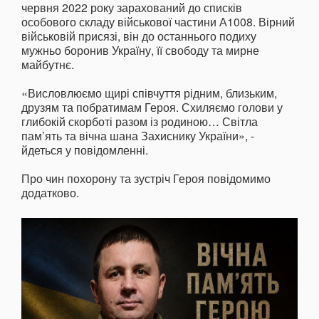
червня 2022 року зарахований до списків
особового складу військової частини А1008. Вірний
військовій присязі, він до останнього подиху
мужньо боронив Україну, її свободу та мирне
майбутнє.
«Висловлюємо щирі співчуття рідним, близьким,
друзям та побратимам Героя. Схиляємо голови у
глибокій скорботі разом із родиною… Світла
пам’ять та вічна шана Захиснику України», -
йдеться у повідомленні.
Про чин похорону та зустріч Героя повідомимо
додатково.