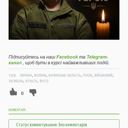
Підписуйтесь на наш
Facebook
та
Telegram-
канал
, щоб бути в курсі найважливіших подій.
,
,
,
,
,
ТЕГИ:
УКРАЇНА
ВОЛИНЬ
ВОЛИНСЬКА ОБЛАСТЬ
ГЕРОЙ
ВІЙСЬКОВИЙ
,
,
ЗАГИБЕЛЬ
ВТРАТА
ФОТО
0
КОМЕНТАРІ:
Статус коментування: без коментарів