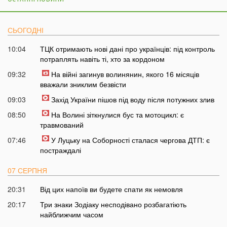
СЬОГОДНІ
10:04
ТЦК отримають нові дані про українців: під контроль
потраплять навіть ті, хто за кордоном
09:32
На війні загинув волинянин, якого 16 місяців
вважали зниклим безвісти
09:03
Захід України пішов під воду після потужних злив
08:50
На Волині зіткнулися бус та мотоцикл: є
травмований
07:46
У Луцьку на Соборності сталася чергова ДТП: є
постраждалі
07 СЕРПНЯ
20:31
Від цих напоїв ви будете спати як немовля
20:17
Три знаки Зодіаку несподівано розбагатіють
найближчим часом