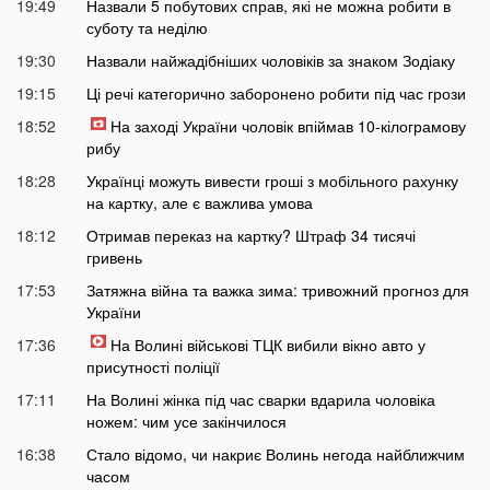
19:49
Назвали 5 побутових справ, які не можна робити в
суботу та неділю
19:30
Назвали найжадібніших чоловіків за знаком Зодіаку
19:15
Ці речі категорично заборонено робити під час грози
18:52
На заході України чоловік впіймав 10-кілограмову
рибу
18:28
Українці можуть вивести гроші з мобільного рахунку
на картку, але є важлива умова
18:12
Отримав переказ на картку? Штраф 34 тисячі
гривень
17:53
Затяжна війна та важка зима: тривожний прогноз для
України
17:36
На Волині військові ТЦК вибили вікно авто у
присутності поліції
17:11
На Волині жінка під час сварки вдарила чоловіка
ножем: чим усе закінчилося
16:38
Стало відомо, чи накриє Волинь негода найближчим
часом