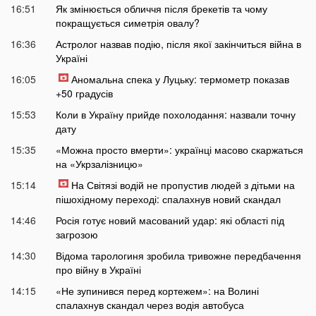
16:51
Як змінюється обличчя після брекетів та чому
покращується симетрія овалу?
16:36
Астролог назвав подію, після якої закінчиться війна в
Україні
16:05
Аномальна спека у Луцьку: термометр показав
+50 градусів
15:53
Коли в Україну прийде похолодання: назвали точну
дату
15:35
«Можна просто вмерти»: українці масово скаржаться
на «Укрзалізницю»
15:14
На Світязі водій не пропустив людей з дітьми на
пішохідному переході: спалахнув новий скандал
14:46
Росія готує новий масований удар: які області під
загрозою
14:30
Відома тарологиня зробила тривожне передбачення
про війну в Україні
14:15
«Не зупинився перед кортежем»: на Волині
спалахнув скандал через водія автобуса