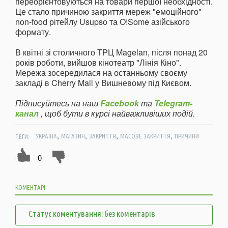
переорієнтовуються на товари першої необхідності.
Це стало причиною закриття мереж "емоційного"
non-food рітейлу Usupso та O!Some азійського
формату.
В квітні зі столичного ТРЦ Magelan, після понад 20
років роботи, вийшов кінотеатр "Лінія Кіно".
Мережа зосередилася на останньому своєму
закладі в Cherry Mall у Вишневому під Києвом.
Підписуйтесь на наш
Facebook
та
Telegram-
канал
, щоб бути в курсі найважливіших подій.
,
,
,
,
ТЕГИ:
УКРАЇНА
МАГАЗИН
ЗАКРИТТЯ
МАСОВЕ ЗАКРИТТЯ
ПРИЧИНИ
0
КОМЕНТАРІ:
Статус коментування: без коментарів