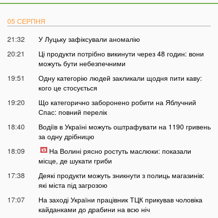
05 СЕРПНЯ
21:32
У Луцьку зафіксували аномалію
20:21
Ці продукти потрібно викинути через 48 годин: вони
можуть бути небезпечними
19:51
Одну категорію людей закликали щодня пити каву:
кого це стосується
19:20
Що категорично заборонено робити на Яблучний
Спас: повний перелік
18:40
Водіїв в Україні можуть оштрафувати на 1190 гривень
за одну дрібницю
18:09
На Волині рясно ростуть маслюки: показали
місце, де шукати гриби
17:38
Деякі продукти можуть зникнути з полиць магазинів:
які міста під загрозою
17:07
На заході України працівник ТЦК прикував чоловіка
кайданками до драбини на всю ніч