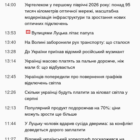
14:00
Укртелеком у першому півріччі 2026 року: понад 95
тисяч кілометрів оптичної мережі, масштабна
модернізація інфраструктури та зростання нових
оптичних підключень
13:53
Вулицями Луцька літає папуга
13:40
На Волині заборонили рух транспорту: що сталося
13:28
До України приїхав відомий російський музикант
13:14
Українці масово платять за пальне дорожче, ніж
мали б: що відбувається
12:45
Українців попередили про повернення графіків
відключень світла
12:26
Скільки українці будуть платити за кіловат світла у
серпні
12:13
Популярний продукт подорожчав на 70%: ціни
можуть зрости ще більше
11:44
У Луцьку чоловік вдарив сусіда дверима: за конфлікт
доведеться дорого заплатити
11:27
Відомий український хореограф поскаржився на