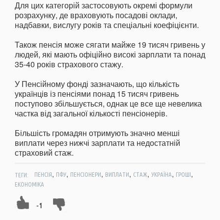
Для цих категорій застосовують окремі формули
розрахунку, де враховують посадові оклади,
надбавки, вислугу років та спеціальні коефіцієнти.
Також пенсія може сягати майже 19 тисяч гривень у
людей, які мають офіційно високі зарплати та понад
35-40 років страхового стажу.
У Пенсійному фонді зазначають, що кількість
українців із пенсіями понад 15 тисяч гривень
поступово збільшується, однак це все ще невелика
частка від загальної кількості пенсіонерів.
Більшість громадян отримують значно менші
виплати через нижчі зарплати та недостатній
страховий стаж.
,
,
,
,
,
,
,
ТЕГИ:
ПЕНСІЯ
ПФУ
ПЕНСІОНЕРИ
ВИПЛАТИ
СТАЖ
УКРАЇНА
ГРОШІ
ЕКОНОМІКА
-1