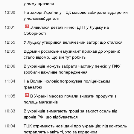
у чому причина
13:30
На заході України у ТЦК масово забирали відстрочки
у чоловіків: деталі
13:01
Зʼявилися деталі нічної ДТП у Луцьку на
Соборності
12:55
У Луцьку утворився величезний затор: що сталося
12:35
Відомий російський музикант приїхав до України:
стало відомо, що він тут робить
12:06
В українців можуть забрати частину пенсії: у ПФУ
зробили важливе попередження
11:34
На Волині чоловік погрожував поліцейським
гранатою
11:05
В Україні масово почали зникати продукти з
полиць магазинів
10:33
В українців вимагають гроші за захист осель від
дронів РФ: що відбувається
10:04
ТЦК отримають нові дані про українців: під контроль
потраплять навіть ті, хто за кордоном