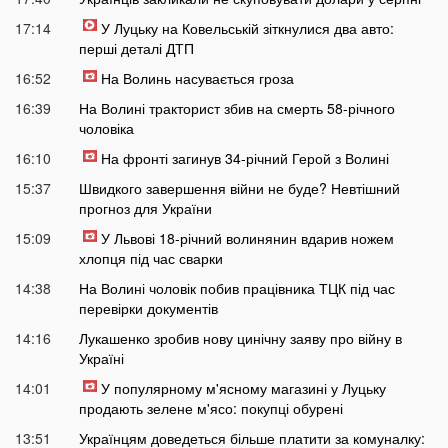
17:14
У Луцьку на Ковельській зіткнулися два авто:
перші деталі ДТП
16:52
На Волинь насувається гроза
16:39
На Волині тракторист збив на смерть 58-річного
чоловіка
16:10
На фронті загинув 34-річний Герой з Волині
15:37
Швидкого завершення війни не буде? Невтішний
прогноз для України
15:09
У Львові 18-річний волинянин вдарив ножем
хлопця під час сварки
14:38
На Волині чоловік побив працівника ТЦК під час
перевірки документів
14:16
Лукашенко зробив нову цинічну заяву про війну в
Україні
14:01
У популярному м'ясному магазині у Луцьку
продають зелене м'ясо: покупці обурені
13:51
Українцям доведеться більше платити за комуналку: