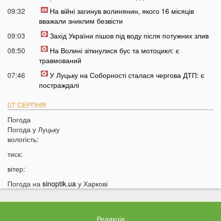
09:32
На війні загинув волинянин, якого 16 місяців
вважали зниклим безвісти
09:03
Захід України пішов під воду після потужних злив
08:50
На Волині зіткнулися бус та мотоцикл: є
травмований
07:46
У Луцьку на Соборності сталася чергова ДТП: є
постраждалі
07 СЕРПНЯ
Погода
20:31
Від цих напоїв ви будете спати як немовля
Погода у
Луцьку
20:17
Три знаки Зодіаку несподівано розбагатіють
вологість:
найближчим часом
тиск:
19:49
Назвали 5 побутових справ, які не можна робити в
вітер:
суботу та неділю
Погода на
sinoptik.ua
у Харкові
19:30
Назвали найжадібніших чоловіків за знаком Зодіаку
19:15
Ці речі категорично заборонено робити під час грози
18:52
На заході України чоловік впіймав 10-кілограмову
Редакція