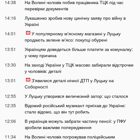
14:38
На Волині чоловік побив працівника ТЦК під час
перевірки документів
14:16
Лукашенко зробив нову цинічну заяву про війну в
Україні
14:01
У популярному м'ясному магазині у Луцьку
продають зелене м'ясо: покупці обурені
13:51
Українцям доведеться більше платити за комуналку:
у чому причина
13:30
На заході України у ТЦК масово забирали відстрочки
у чоловіків: деталі
13:01
Зʼявилися деталі нічної ДТП у Луцьку на
Соборності
12:55
У Луцьку утворився величезний затор: що сталося
12:35
Відомий російський музикант приїхав до України:
стало відомо, що він тут робить
12:06
В українців можуть забрати частину пенсії: у ПФУ
зробили важливе попередження
11:34
На Волині чоловік погрожував поліцейським