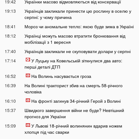
19:42
Українки масово відмовляються від консервації
19:13
Українців закликали принести цю рослину в оселю у
серпні: у чому причина
18:41
Мороз чи аномальне тепло: якою буде зима в Україні
18:12
Українці можуть масово втратити бронювання від
мобілізації з 1 вересня
17:40
Українців закликали не скуповувати долари у серпні
17:14
У Луцьку на Ковельській зіткнулися два авто:
перші деталі ДТП
16:52
На Волинь насувається гроза
16:39
На Волині тракторист збив на смерть 58-річного
чоловіка
16:10
На фронті загинув 34-річний Герой з Волині
15:37
Швидкого завершення війни не буде? Невтішний
прогноз для України
15:09
У Львові 18-річний волинянин вдарив ножем
хлопця під час сварки