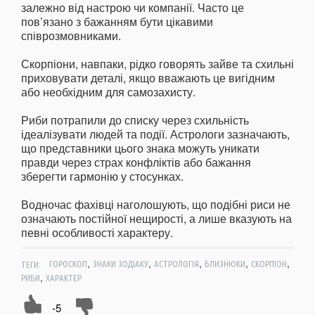
залежно від настрою чи компанії. Часто це
пов’язано з бажанням бути цікавими
співрозмовниками.
Скорпіони, навпаки, рідко говорять зайве та схильні
приховувати деталі, якщо вважають це вигідним
або необхідним для самозахисту.
Риби потрапили до списку через схильність
ідеалізувати людей та події. Астрологи зазначають,
що представники цього знака можуть уникати
правди через страх конфліктів або бажання
зберегти гармонію у стосунках.
Водночас фахівці наголошують, що подібні риси не
означають постійної нещирості, а лише вказують на
певні особливості характеру.
,
,
,
,
,
ТЕГИ:
ГОРОСКОП
ЗНАКИ ЗОДІАКУ
АСТРОЛОГІЯ
БЛИЗНЮКИ
СКОРПІОН
,
РИБИ
ХАРАКТЕР
-5