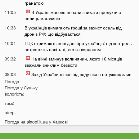
гранатою
11:05
В Україні масово почали зникати продукти з
полиць магазинів
10:33
В українців вимагають гроші за захист осель від
дронів РФ: що відбувається
10:04
ТЦК отримають нові дані про українців: під контроль
потраплять навіть ті, хто за кордоном
09:32
На війні загинув волинянин, якого 16 місяців
вважали зниклим безвісти
09:03
Захід України пішов під воду після потужних злив
Погода
08:50
На Волині зіткнулися бус та мотоцикл: є
Погода у
Луцьку
травмований
вологість:
07:46
У Луцьку на Соборності сталася чергова ДТП: є
тиск:
постраждалі
вітер:
07 СЕРПНЯ
Погода на
sinoptik.ua
у Харкові
20:31
Від цих напоїв ви будете спати як немовля
20:17
Три знаки Зодіаку несподівано розбагатіють