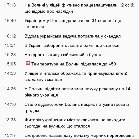
17:13
На Волині у ліцей фіктивно працевлаштували 12 осіб:
що відомо про наслідки
16:40
Українцям у Польщі дали час до 31 серпня: що
зміниться
16:12
Відома українська ведуча потрапила у скандал
15:54
В Україні заборонять ловити раків: що сталося
15:23
На фронті загинув військовий з Луцька
15:05
Температура на Волині піднялася до +50
14:53
У ліцеї вчителька ображала та принижувала дітей:
спалахнув скандал
14:26
У Польщі підлітки розпилили пекучу речовину на 14-
річного українця
14:10
Стало відомо, коли Волинь накриє потужна гроза із
градом
13:38
Жителів українських міст закликають не виходити
сьогодні на вулицю: що сталося
13:17
Екстрасенс назвав дату початку мирних переговорів з