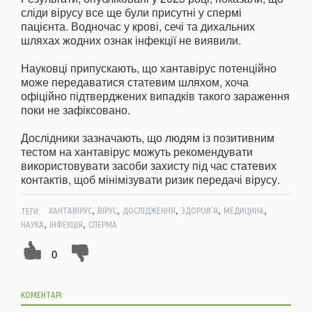
сліди вірусу все ще були присутні у спермі
пацієнта. Водночас у крові, сечі та дихальних
шляхах жодних ознак інфекції не виявили.
Науковці припускають, що хантавірус потенційно
може передаватися статевим шляхом, хоча
офіційно підтверджених випадків такого зараження
поки не зафіксовано.
Дослідники зазначають, що людям із позитивним
тестом на хантавірус можуть рекомендувати
використовувати засоби захисту під час статевих
контактів, щоб мінімізувати ризик передачі вірусу.
,
,
,
,
,
ТЕГИ:
ХАНТАВІРУС
ВІРУС
ДОСЛІДЖЕННЯ
ЗДОРОВ’Я
МЕДИЦИНА
,
,
НАУКА
ІНФЕКЦІЯ
СПЕРМА
0
КОМЕНТАРІ: