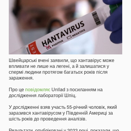
Швейцарські вчені заявили, що хантавірус може
впливати не лише на легені, а й залишатися у
спермі людини протягом багатьох років після
зараження.
Про це
повідомляє
Unilad з посиланням на
дослідження лабораторії Шпіц.
У дослідженні взяв участь 55-річний чоловік, який
заразився хантавірусом у Південній Америці за
шість років до проведення аналізів.
Результати, опубліковані у 2023 році, показали, що