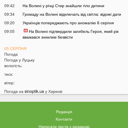
09:42
На Волині у річці Стир знайшли тіло дитини
09:34
Громаду на Волині відключать від світла: відомі дати
09:20
Українців попереджають про аномалію 6 серпня
09:05
На Волині підтвердили загибель Героя, який рік
вважався зниклим безвісти
05 СЕРПНЯ
Погода
21:32
У Луцьку зафіксували аномалію
Погода у
Луцьку
вологість:
20:21
Ці продукти потрібно викинути через 48 годин: вони
можуть бути небезпечними
тиск:
19:51
Одну категорію людей закликали щодня пити каву:
вітер:
кого це стосується
Погода на
sinoptik.ua
у Харкові
19:20
Що категорично заборонено робити на Яблучний
Спас: повний перелік
18:40
Водіїв в Україні можуть оштрафувати на 1190 гривень
Редакція
за одну дрібницю
Контакти
18:09
На Волині рясно ростуть маслюки: показали
Написати листа у редакцію