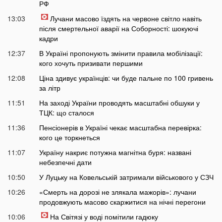
РФ
13:03
Лучани масово їздять на червоне світло навіть
після смертельної аварії на Соборності: шокуючі
кадри
12:37
В Україні пропонують змінити правила мобілізації:
кого хочуть призивати першими
12:08
Ціна здивує українців: чи буде пальне по 100 гривень
за літр
11:51
На заході України проводять масштабні обшуки у
ТЦК: що сталося
11:36
Пенсіонерів в Україні чекає масштабна перевірка:
кого це торкнеться
11:07
Україну накриє потужна магнітна буря: названі
небезпечні дати
10:50
У Луцьку на Ковельській затримали військового у СЗЧ
10:26
«Смерть на дорозі не злякала мажорів»: лучани
продовжують масово скаржитися на нічні перегони
10:06
На Світязі у воді помітили гадюку