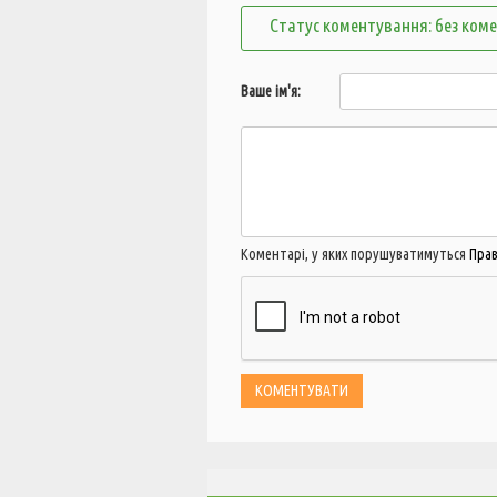
Статус коментування: без ком
Ваше ім'я:
Коментарі, у яких порушуватимуться
Пра