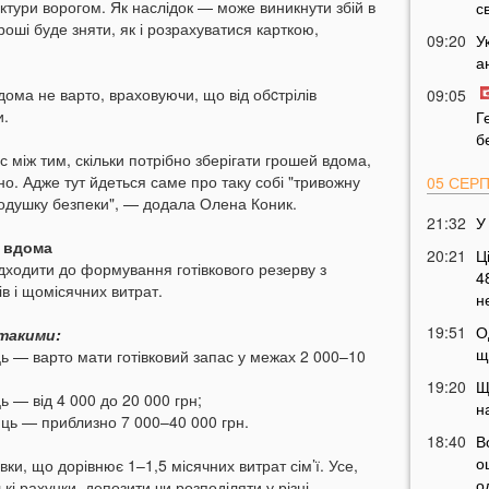
ктури ворогом. Як наслідок — може виникнути збій в
с
гроші буде зняти, як і розрахуватися карткою,
09:20
У
а
дома не варто, враховуючи, що від обcтрілів
09:05
и.
Г
б
 між тим, скільки потрібно зберігати грошей вдома,
но. Адже тут йдеться саме про таку собі "тривожну
05 СЕР
подушку безпеки", — додала Олена Коник.
21:32
У
и вдома
20:21
Ц
дходити до формування готівкового резерву з
4
в і щомісячних витрат.
н
19:51
О
такими:
щ
яць — варто мати готівковий запас у межах 2 000–10
19:20
Щ
ць — від 4 000 до 20 000 грн;
н
сяць — приблизно 7 000–40 000 грн.
18:40
В
о
ки, що дорівнює 1–1,5 місячних витрат сім’ї. Усе,
о
і рахунки, депозити чи розподіляти у різні