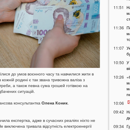
11:51
Н
м
с
11:36
П
м
т
11:07
У
б
10:50
У
в
їлися до умов воєнного часу та навчилися жити в
10:26
«
кожній родині є так звана тривожна валіза з
м
реби, а також певна сума грошей готівкою на
м
дбачених ситуацій.
п
ансова консультантка
Олена Коник
.
10:06
09:42
Н
д
ачила експертка, адже в сучасних реаліях ніхто не
е виключена тривала відсутність електроенергії
09:34
Г