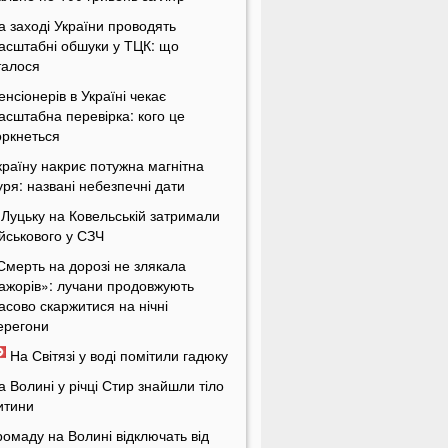
а заході України проводять
асштабні обшуки у ТЦК: що
талося
енсіонерів в Україні чекає
асштабна перевірка: кого це
оркнеться
країну накриє потужна магнітна
уря: названі небезпечні дати
 Луцьку на Ковельській затримали
ійськового у СЗЧ
Смерть на дорозі не злякала
ажорів»: лучани продовжують
асово скаржитися на нічні
ерегони
На Світязі у воді помітили гадюку
а Волині у річці Стир знайшли тіло
итини
ромаду на Волині відключать від