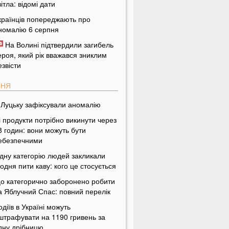
вітла: відомі дати
країнців попереджають про
номалію 6 серпня
На Волині підтвердили загибель
ероя, який рік вважався зниклим
езвісти
ПНЯ
 Луцьку зафіксували аномалію
і продукти потрібно викинути через
8 годин: вони можуть бути
ебезпечними
дну категорію людей закликали
одня пити каву: кого це стосується
о категорично заборонено робити
а Яблучний Спас: повний перелік
одіїв в Україні можуть
штрафувати на 1190 гривень за
дну дрібницю