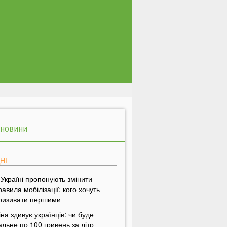
 НОВИНИ
НІ
 Україні пропонують змінити
равила мобілізації: кого хочуть
ризивати першими
іна здивує українців: чи буде
альне по 100 гривень за літр