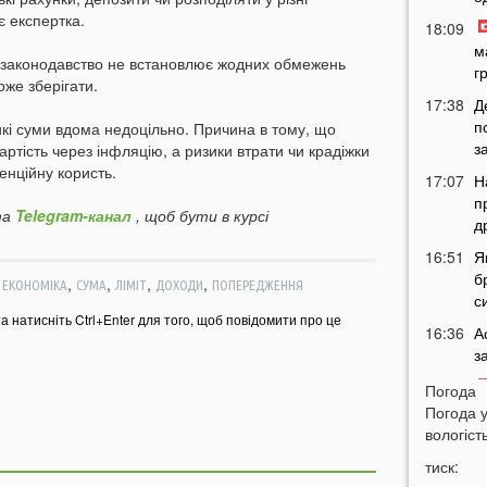
є експертка.
18:09
м
е законодавство не встановлює жодних обмежень
г
оже зберігати.
17:38
Д
п
кі суми вдома недоцільно. Причина в тому, що
з
ртість через інфляцію, а ризики втрати чи крадіжки
енційну користь.
17:07
Н
п
а
Telegram-канал
, щоб бути в курсі
д
16:51
Я
б
,
,
,
,
,
ЕКОНОМІКА
СУМА
ЛІМІТ
ДОХОДИ
ПОПЕРЕДЖЕННЯ
с
та натисніть Ctrl+Enter для того, щоб повідомити про це
16:36
А
з
16:05
Погода
т
Погода 
вологість
15:53
К
п
тиск: