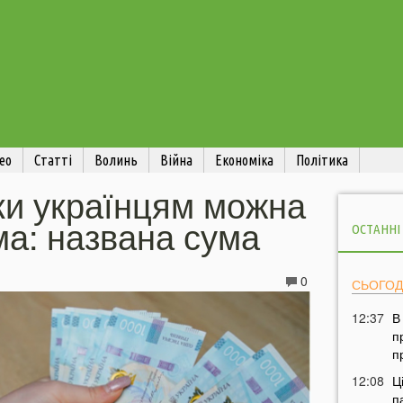
ео
Статті
Волинь
Війна
Економіка
Політика
вки українцям можна
ма: названа сума
ОСТАННІ
0
СЬОГОД
12:37
В
п
п
12:08
Ц
п