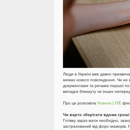
Люди в Україні вже давно призвича
межах нового повсякдення. Чи не в 
документами та речами першої пот
випадок блекауту чи інших непере
Про це розповіла
Новини.LIVE
фін
Чи варто зберігати вдома гроші
Готівку зараз мати необхідно, зазн
застрахований від форс-мажорів. Н