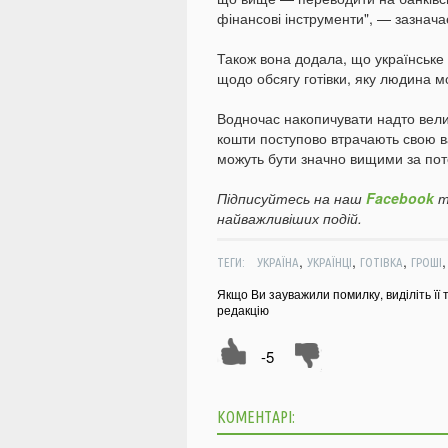
фінансові інструменти", — зазнача
Також вона додала, що українськ
щодо обсягу готівки, яку людина м
Водночас накопичувати надто вели
кошти поступово втрачають свою ва
можуть бути значно вищими за пот
Підписуйтесь на наш
Facebook
т
найважливіших подій.
,
,
,
ТЕГИ:
УКРАЇНА
УКРАЇНЦІ
ГОТІВКА
ГРОШІ
Якщо Ви зауважили помилку, виділіть її 
редакцію
-5
КОМЕНТАРІ: