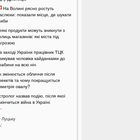
На Волині рясно ростуть
аслюки: показали місце, де шукати
риби
еякі продукти можуть зникнути з
олиць магазинів: які міста під
агрозою
а заході України працівник ТЦК
рикував чоловіка кайданками до
рабини на всю ніч
к змінюється обличчя після
рекетів та чому покращується
иметрія овалу?
стролог назвав подію, після якої
акінчиться війна в Україні
Аномальна спека у Луцьку:
ермометр показав +50 градусів
у
Луцьку
:
оли в Україну прийде
охолодання: назвали точну дату