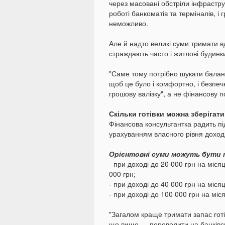
через масовані обстріли інфрастру
роботі банкоматів та терміналів, і 
неможливо.
Але й надто великі суми тримати в
страждають часто і житлові будинк
"Саме тому потрібно шукати баланс
щоб це було і комфортно, і безпеч
грошову валізку", а не фінансову 
Скільки готівки можна зберігат
Фінансова консультантка радить пі
урахуванням власного рівня доході
Орієнтовні суми можуть бути 
- при доході до 20 000 грн на міс
000 грн;
- при доході до 40 000 грн на міся
- при доході до 100 000 грн на мі
"Загалом краще тримати запас готів
що вище — переводити на банківськ