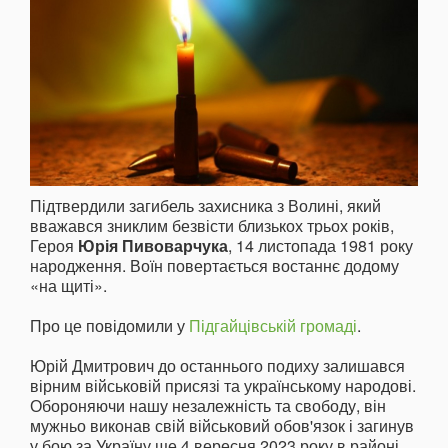
Підтвердили загибель захисника з Волині, який
вважався зниклим безвісти близькох трьох років,
Героя
Юрія Пивоварчука
, 14 листопада 1981 року
народження. Воїн повертається востаннє додому
«на щиті».
Про це повідомили у
Підгайцівській громаді
.
Юрій Дмитрович до останнього подиху залишався
вірним військовій присязі та українському народові.
Обороняючи нашу незалежність та свободу, він
мужньо виконав свій військовий обов'язок і загинув
у бою за Україну ще 4 вересня 2023 року в районі