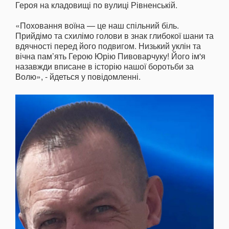
Героя на кладовищі по вулиці Рівненській.
«Поховання воїна — це наш спільний біль.
Прийдімо та схилімо голови в знак глибокої шани та
вдячності перед його подвигом. Низький уклін та
вічна пам’ять Герою Юрію Пивоварчуку! Його ім'я
назавжди вписане в історію нашої боротьби за
Волю», - йдеться у повідомленні.