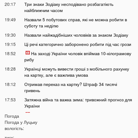
20:17
Три знаки Зодіаку несподівано розбагатіють
найближчим часом
19:49
Назвали 5 побутових справ, які не можна робити в
суботу та неділю
19:30
Назвали найжадібніших чоловіків за знаком Зодіаку
19:15
Ці речі категорично заборонено робити під час грози
18:52
На заході України чоловік впіймав 10-кілограмову
рибу
18:28
Українці можуть вивести гроші з мобільного рахунку
на картку, але є важлива умова
18:12
Отримав переказ на картку? Штраф 34 тисячі
гривень
17:53
Затяжна війна та важка зима: тривожний прогноз для
України
17:36
На Волині військові ТЦК вибили вікно авто у
Погода
присутності поліції
Погода у
Луцьку
вологість:
17:11
На Волині жінка під час сварки вдарила чоловіка
ножем: чим усе закінчилося
тиск: