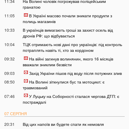
11:34
На Волині чоловік погрожував поліцейським
гранатою
11:05
В Україні масово почали зникати продукти з
полиць магазинів
10:33
В українців вимагають гроші за захист осель від
дронів РФ: що відбувається
10:04
ТЦК отримають нові дані про українців: під контроль
потраплять навіть ті, хто за кордоном
09:32
На війні загинув волинянин, якого 16 місяців
вважали зниклим безвісти
09:03
Захід України пішов під воду після потужних злив
08:50
На Волині зіткнулися бус та мотоцикл: є
травмований
07:46
У Луцьку на Соборності сталася чергова ДТП: є
постраждалі
07 СЕРПНЯ
20:31
Від цих напоїв ви будете спати як немовля