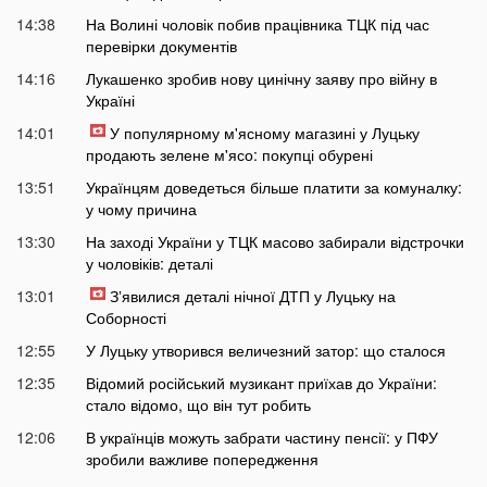
14:38
На Волині чоловік побив працівника ТЦК під час
перевірки документів
14:16
Лукашенко зробив нову цинічну заяву про війну в
Україні
14:01
У популярному м'ясному магазині у Луцьку
продають зелене м'ясо: покупці обурені
13:51
Українцям доведеться більше платити за комуналку:
у чому причина
13:30
На заході України у ТЦК масово забирали відстрочки
у чоловіків: деталі
13:01
Зʼявилися деталі нічної ДТП у Луцьку на
Соборності
12:55
У Луцьку утворився величезний затор: що сталося
12:35
Відомий російський музикант приїхав до України:
стало відомо, що він тут робить
12:06
В українців можуть забрати частину пенсії: у ПФУ
зробили важливе попередження