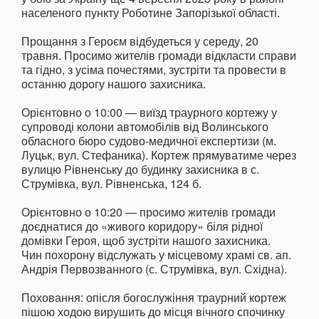
населеного пункту Роботине Запорізької області.
Прощання з Героєм відбудеться у середу, 20
травня. Просимо жителів громади відкласти справи
та гідно, з усіма почестями, зустріти та провести в
останню дорогу нашого захисника.
Орієнтовно о 10:00 — виїзд траурного кортежу у
супроводі колони автомобілів від Волинського
обласного бюро судово-медичної експертизи (м.
Луцьк, вул. Стефаника). Кортеж прямуватиме через
вулицю Рівненську до будинку захисника в с.
Струмівка, вул. Рівненська, 124 б.
Орієнтовно о 10:20 — просимо жителів громади
доєднатися до «живого коридору» біля рідної
домівки Героя, щоб зустріти нашого захисника.
Чин похорону відслужать у місцевому храмі св. ап.
Андрія Первозванного (с. Струмівка, вул. Східна).
Поховання: опісля богослужіння траурний кортеж
пішою ходою вирушить до місця вічного спочинку