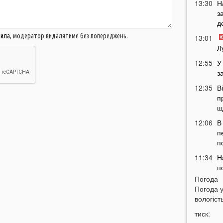
13:30
Н
з
д
вила
, модератор видалятиме без попереджень.
13:01
Л
12:55
У
з
12:35
В
п
щ
12:06
В
п
п
11:34
Н
п
Погода
11:05
Погода 
п
вологість
10:33
В
тиск:
з