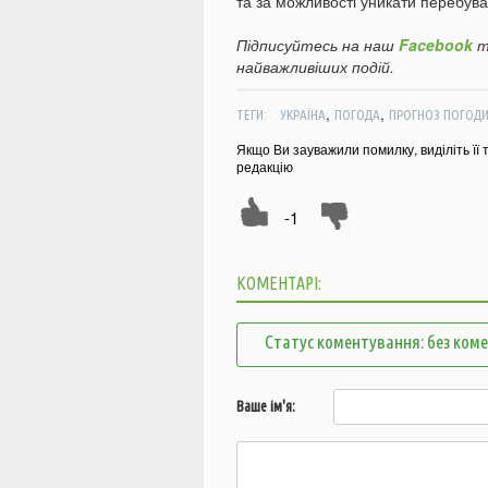
та за можливості уникати перебуван
Підписуйтесь на наш
Facebook
т
найважливіших подій.
,
,
ТЕГИ:
УКРАЇНА
ПОГОДА
ПРОГНОЗ ПОГОД
Якщо Ви зауважили помилку, виділіть її 
редакцію
-1
КОМЕНТАРІ:
Статус коментування: без ком
Ваше ім'я: