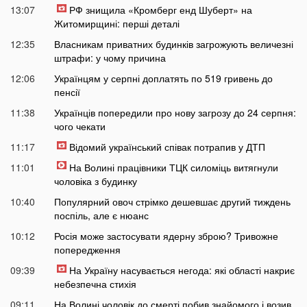
13:07
РФ знищила «Кромберг енд Шуберт» на
Житомирщині: перші деталі
12:35
Власникам приватних будинків загрожують величезні
штрафи: у чому причина
12:06
Українцям у серпні доплатять по 519 гривень до
пенсії
11:38
Українців попередили про нову загрозу до 24 серпня:
чого чекати
11:17
Відомий український співак потрапив у ДТП
11:01
На Волині працівники ТЦК силоміць витягнули
чоловіка з будинку
10:40
Популярний овоч стрімко дешевшає другий тиждень
поспіль, але є нюанс
10:12
Росія може застосувати ядерну зброю? Тривожне
попередження
09:39
На Україну насувається негода: які області накриє
небезпечна стихія
09:11
На Волині чоловік до смерті побив знайомого і возив