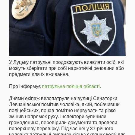
У Луцьку патрульні продовжують виявляти осіб, які
можуть зберігати при собі наркотичні речовини або
предмети для їх вживання.
Про інформує
патрульна поліція області
.
Днями екіпаж велопатруля на вулиці Сенаторки
Левчанівської помітив чоловіка, який, побачивши
поліцейських, почав помітно нервувати та різко
змінив напрямок руху. Інспектори зупинили
громадянина, перевірили документи та провели
поверхневу перевірку. Під час неї у 37-річного
чоловіка патрульні виявили кілька скляних колб для