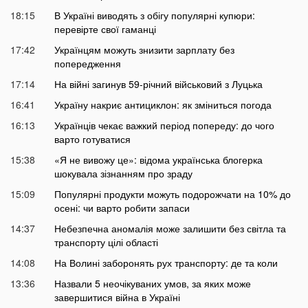
18:15
В Україні виводять з обігу популярні купюри:
перевірте свої гаманці
17:42
Українцям можуть знизити зарплату без
попередження
17:14
На війні загинув 59-річний військовий з Луцька
16:41
Україну накриє антициклон: як зміниться погода
16:13
Українців чекає важкий період попереду: до чого
варто готуватися
15:38
«Я не вивожу це»: відома українська блогерка
шокувала зізнанням про зраду
15:09
Популярні продукти можуть подорожчати на 10% до
осені: чи варто робити запаси
14:37
Небезпечна аномалія може залишити без світла та
транспорту цілі області
14:08
На Волині заборонять рух транспорту: де та коли
13:36
Назвали 5 неочікуваних умов, за яких може
завершитися війна в Україні