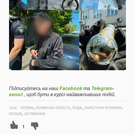
Підписуйтесь на наш
Facebook
та
Telegram-
канал
, щоб бути в курсі найважливіших подій.
,
,
,
,
ТЕГИ:
ВОЛИНЬ
ВОЛИНСЬКА ОБЛАСТЬ
ЛУЦЬК
НАРКОТИЧНІ РЕЧОВИНИ
,
ПОЛІЦІЯ
ЗАТРИМАННЯ
1