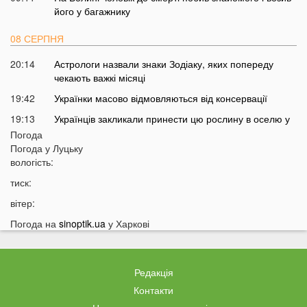
його у багажнику
08 СЕРПНЯ
20:14
Астрологи назвали знаки Зодіаку, яких попереду
чекають важкі місяці
19:42
Українки масово відмовляються від консервації
19:13
Українців закликали принести цю рослину в оселю у
серпні: у чому причина
Погода
Погода у
Луцьку
18:41
Мороз чи аномальне тепло: якою буде зима в Україні
вологість:
18:12
Українці можуть масово втратити бронювання від
тиск:
мобілізації з 1 вересня
вітер:
17:40
Українців закликали не скуповувати долари у серпні
Погода на
sinoptik.ua
у Харкові
17:14
У Луцьку на Ковельській зіткнулися два авто:
перші деталі ДТП
16:52
На Волинь насувається гроза
Редакція
16:39
На Волині тракторист збив на смерть 58-річного
Контакти
чоловіка