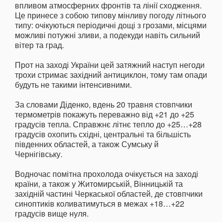
впливом атмосферних фронтів та лінії сходження.
Це принесе з собою типову мінливу погоду літнього
типу: очікуються періодичні дощі з грозами, місцями
можливі потужні зливи, а подекуди навіть сильний
вітер та град.
Прот на заході України цей затяжний наступ негоди
трохи стримає західний антициклон, тому там опади
будуть не такими інтенсивними.
За словами Діденко, вдень 20 травня стовпчики
термометрів покажуть переважно від +21 до +25
градусів тепла. Справжнє літнє тепло до +25…+28
градусів охопить східні, центральні та більшість
південних областей, а також Сумську й
Чернігівську.
Водночас помітна прохолода очікується на заході
країни, а також у Житомирській, Вінницькій та
західній частині Черкаської областей, де стовпчики
синоптиків коливатимуться в межах +18…+22
градусів вище нуля.