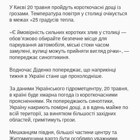
У Києві 20 травня пройдуть короткочасні дощі із
грозами. Температура повітря у столиці очікується
в межах +25 градусів тепла.
«Є ймовірність сильних коротких злив у столиці —
обов’язково обирайте безпечне місце для
паркування автомобіля, міські стоки часом
замулені, вулиці можуть прийняти вигляд річки», —
попереджає синоптикиня.
Водночас Діденко попереджає, що наприкінці
тижня в Україні стане ще прохолодніше.
За даними Українського гідрометцентру, 20 травня,
в країні буде хмарна погода із короткочасними
проясненнями. Як попереджають синоптики,
Україну накриють помірні дощі, а в вдень майже по
всій території, за винятком більшості західних
областей, гримітимуть грози.
Мешканцям півдня, більшої частини центру та
Житомирщини варто бути особливо уважними,