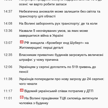
осені: чи варто робити запаси
14:37
Небезпечна аномалія може залишити без світла та
транспорту цілі області
14:08
На Волині заборонять рух транспорту: де та коли
13:36
Назвали 5 неочікуваних умов, за яких може
завершитися війна в Україні
13:07
РФ знищила «Кромберг енд Шуберт» на
Житомирщині: перші деталі
12:35
Власникам приватних будинків загрожують величезні
штрафи: у чому причина
12:06
Українцям у серпні доплатять по 519 гривень до
пенсії
11:38
Українців попередили про нову загрозу до 24 серпня:
чого чекати
11:17
Відомий український співак потрапив у ДТП
11:01
На Волині працівники ТЦК силоміць витягнули
чоловіка з будинку