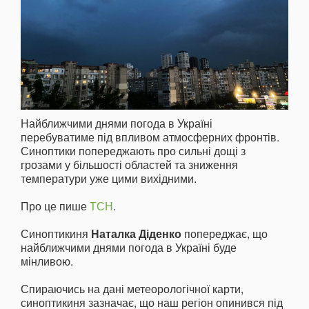
Найближчими днями погода в Україні
перебуватиме під впливом атмосферних фронтів.
Синоптики попереджають про сильні дощі з
грозами у більшості областей та зниження
температури уже цими вихідними.
Про це пише
ТСН
.
Синоптикиня
Наталка Діденко
попереджає, що
найближчими днями погода в Україні буде
мінливою.
Спираючись на дані метеорологічної карти,
синоптикиня зазначає, що наш регіон опинився під