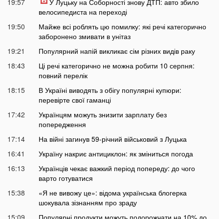
19:57
У Луцьку на Соборності знову ДТП: авто збило
велосипедиста на переході
19:50
Майже всі роблять цю помилку: які речі категорично
заборонено змивати в унітаз
19:21
Популярний напій викликає сім різних видів раку
18:43
Ці речі категорично не можна робити 10 серпня:
повний перелік
18:15
В Україні виводять з обігу популярні купюри:
перевірте свої гаманці
17:42
Українцям можуть знизити зарплату без
попередження
17:14
На війні загинув 59-річний військовий з Луцька
16:41
Україну накриє антициклон: як зміниться погода
16:13
Українців чекає важкий період попереду: до чого
варто готуватися
15:38
«Я не вивожу це»: відома українська блогерка
шокувала зізнанням про зраду
15:09
Популярні продукти можуть подорожчати на 10% до