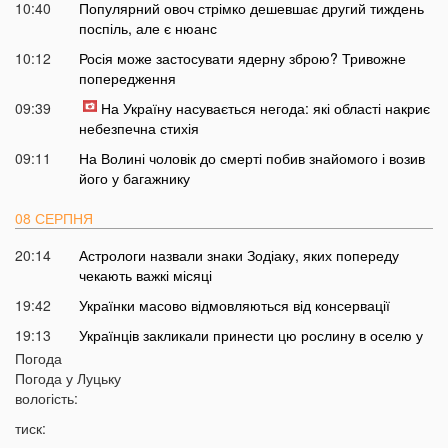
10:40
Популярний овоч стрімко дешевшає другий тиждень
поспіль, але є нюанс
10:12
Росія може застосувати ядерну зброю? Тривожне
попередження
09:39
На Україну насувається негода: які області накриє
небезпечна стихія
09:11
На Волині чоловік до смерті побив знайомого і возив
його у багажнику
08 СЕРПНЯ
20:14
Астрологи назвали знаки Зодіаку, яких попереду
чекають важкі місяці
19:42
Українки масово відмовляються від консервації
19:13
Українців закликали принести цю рослину в оселю у
серпні: у чому причина
Погода
Погода у
Луцьку
18:41
Мороз чи аномальне тепло: якою буде зима в Україні
вологість:
18:12
Українці можуть масово втратити бронювання від
тиск:
мобілізації з 1 вересня