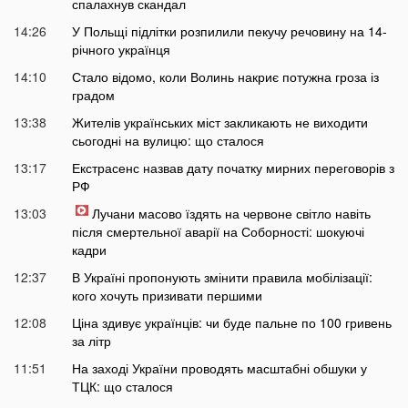
спалахнув скандал
14:26
У Польщі підлітки розпилили пекучу речовину на 14-
річного українця
14:10
Стало відомо, коли Волинь накриє потужна гроза із
градом
13:38
Жителів українських міст закликають не виходити
сьогодні на вулицю: що сталося
13:17
Екстрасенс назвав дату початку мирних переговорів з
РФ
13:03
Лучани масово їздять на червоне світло навіть
після смертельної аварії на Соборності: шокуючі
кадри
12:37
В Україні пропонують змінити правила мобілізації:
кого хочуть призивати першими
12:08
Ціна здивує українців: чи буде пальне по 100 гривень
за літр
11:51
На заході України проводять масштабні обшуки у
ТЦК: що сталося