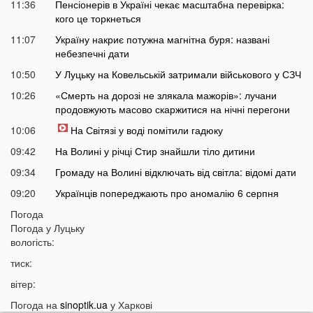
11:36
Пенсіонерів в Україні чекає масштабна перевірка:
кого це торкнеться
11:07
Україну накриє потужна магнітна буря: названі
небезпечні дати
10:50
У Луцьку на Ковельській затримали військового у СЗЧ
10:26
«Смерть на дорозі не злякала мажорів»: лучани
продовжують масово скаржитися на нічні перегони
10:06
На Світязі у воді помітили гадюку
09:42
На Волині у річці Стир знайшли тіло дитини
09:34
Громаду на Волині відключать від світла: відомі дати
09:20
Українців попереджають про аномалію 6 серпня
09:05
Погода
На Волині підтвердили загибель Героя, який рік
Погода у
Луцьку
вважався зниклим безвісти
вологість:
05 СЕРПНЯ
тиск:
21:32
У Луцьку зафіксували аномалію
вітер:
20:21
Ці продукти потрібно викинути через 48 годин: вони
Погода на
sinoptik.ua
у Харкові