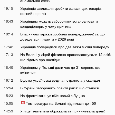
аномальної спеки
19:15
Українців закликали зробити запаси цих товарів:
повний перелік
18:43
Українцям можуть заборонити встановлювати
кондиціонери: у чому причина
18:14
Власникам гаражів зробили попередження: за що
доведеться платити у 2026 році
17:42
Українців попередили про два важкі місяці попереду
17:13
На Волині у ліцей фіктивно працевлаштували 12 осіб:
що відомо про наслідки
16:40
Українцям у Польщі дали час до 31 серпня: що
зміниться
16:12
Відома українська ведуча потрапила у скандал
15:54
В Україні заборонять ловити раків: що сталося
15:23
На фронті загинув військовий з Луцька
15:05
Температура на Волині піднялася до +50
14:53
У ліцеї вчителька ображала та принижувала дітей: