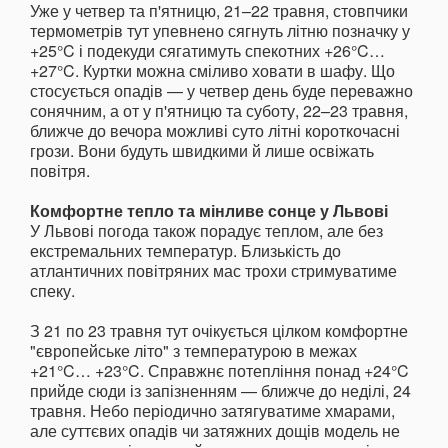
Уже у четвер та п'ятницю, 21–22 травня, стовпчики
термометрів тут упевнено сягнуть літню позначку у
+25°C і подекуди сягатимуть спекотних +26°C…
+27°C. Куртки можна сміливо ховати в шафу. Що
стосується опадів — у четвер день буде переважно
сонячним, а от у п'ятницю та суботу, 22–23 травня,
ближче до вечора можливі суто літні короткочасні
грози. Вони будуть швидкими й лише освіжать
повітря.
Комфортне тепло та мінливе сонце у Львові
У Львові погода також порадує теплом, але без
екстремальних температур. Близькість до
атлантичних повітряних мас трохи стримуватиме
спеку.
З 21 по 23 травня тут очікується цілком комфортне
"європейське літо" з температурою в межах
+21°C… +23°C. Справжнє потепління понад +24°C
прийде сюди із запізненням — ближче до неділі, 24
травня. Небо періодично затягуватиме хмарами,
але суттєвих опадів чи затяжних дощів модель не