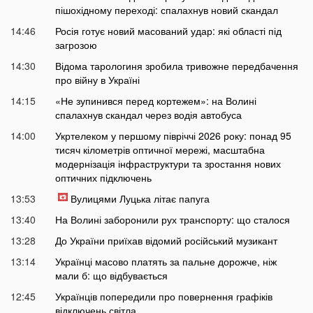
пішохідному переході: спалахнув новий скандал
14:46
Росія готує новий масований удар: які області під
загрозою
14:30
Відома тарологиня зробила тривожне передбачення
про війну в Україні
14:15
«Не зупинився перед кортежем»: на Волині
спалахнув скандал через водія автобуса
14:00
Укртелеком у першому півріччі 2026 року: понад 95
тисяч кілометрів оптичної мережі, масштабна
модернізація інфраструктури та зростання нових
оптичних підключень
13:53
Вулицями Луцька літає папуга
13:40
На Волині заборонили рух транспорту: що сталося
13:28
До України приїхав відомий російський музикант
13:14
Українці масово платять за пальне дорожче, ніж
мали б: що відбувається
12:45
Українців попередили про повернення графіків
відключень світла