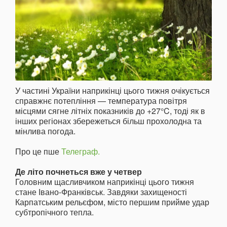
У частині України наприкінці цього тижня очікується
справжнє потепління — температура повітря
місцями сягне літніх показників до +27°C, тоді як в
інших регіонах збережеться більш прохолодна та
мінлива погода.
Про це пше
Телеграф.
Де літо почнеться вже у четвер
Головним щасливчиком наприкінці цього тижня
стане Івано-Франківськ. Завдяки захищеності
Карпатським рельєфом, місто першим прийме удар
субтропічного тепла.