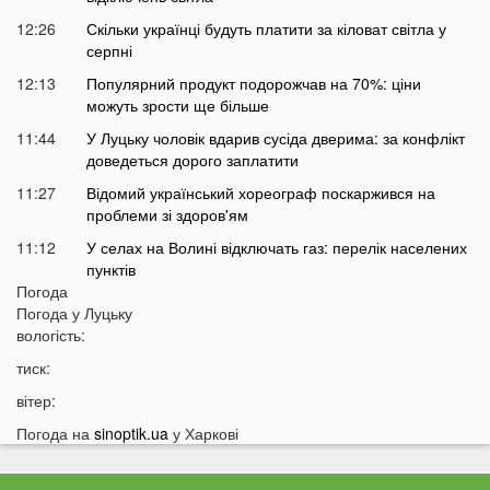
12:26
Скільки українці будуть платити за кіловат світла у
серпні
12:13
Популярний продукт подорожчав на 70%: ціни
можуть зрости ще більше
11:44
У Луцьку чоловік вдарив сусіда дверима: за конфлікт
доведеться дорого заплатити
11:27
Відомий український хореограф поскаржився на
проблеми зі здоров'ям
11:12
У селах на Волині відключать газ: перелік населених
пунктів
Погода
10:56
У басейні біля будинку втопилася 1-річна дитина
Погода у
Луцьку
10:43
вологість:
Українці можуть втратити відстрочку від мобілізації у
серпні
тиск:
10:25
На Волині авто злетіло з дороги: постраждали
вітер:
п’ятеро підлітків
Погода на
sinoptik.ua
у Харкові
10:11
На Волині два дні вируватиме аномалія
09:38
Українці можуть залишитися без пенсій через