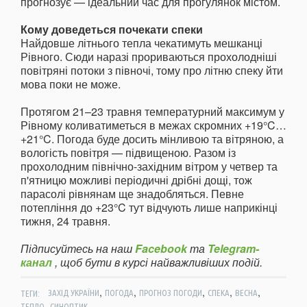
прогнозує — ідеальний час для прогулянок містом.
Кому доведеться почекати спеки
Найдовше літнього тепла чекатимуть мешканці
Рівного. Сюди наразі прориваються прохолодніші
повітряні потоки з півночі, тому про літню спеку йти
мова поки не може.
Протягом 21–23 травня температурний максимум у
Рівному коливатиметься в межах скромних +19°C…
+21°C. Погода буде досить мінливою та вітряною, а
вологість повітря — підвищеною. Разом із
прохолодним північно-західним вітром у четвер та
п'ятницю можливі періодичні дрібні дощі, тож
парасолі рівнянам ще знадобляться. Певне
потепління до +23°C тут відчують лише наприкінці
тижня, 24 травня.
Підписуйтесь на наш
Facebook
та
Telegram-
канал
, щоб бути в курсі найважливіших подій.
,
,
,
,
,
ТЕГИ:
ЗАХІД УКРАЇНИ
ПОГОДА
ПРОГНОЗ ПОГОДИ
СПЕКА
ВЕСНА
,
ТЕПЛО
СИНОПТИК