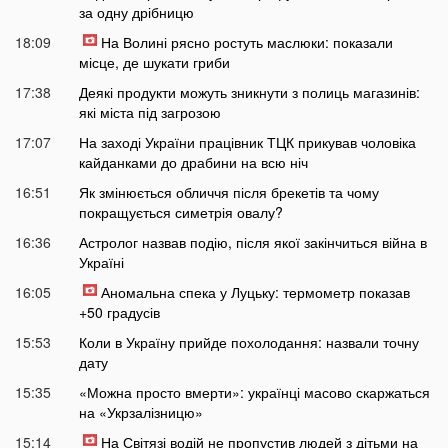
за одну дрібницю
18:09
На Волині рясно ростуть маслюки: показали
місце, де шукати гриби
17:38
Деякі продукти можуть зникнути з полиць магазинів:
які міста під загрозою
17:07
На заході України працівник ТЦК прикував чоловіка
кайданками до драбини на всю ніч
16:51
Як змінюється обличчя після брекетів та чому
покращується симетрія овалу?
16:36
Астролог назвав подію, після якої закінчиться війна в
Україні
16:05
Аномальна спека у Луцьку: термометр показав
+50 градусів
15:53
Коли в Україну прийде похолодання: назвали точну
дату
15:35
«Можна просто вмерти»: українці масово скаржаться
на «Укрзалізницю»
15:14
На Світязі водій не пропустив людей з дітьми на