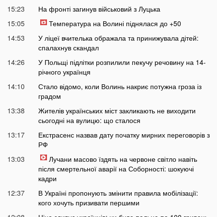
15:23
На фронті загинув військовий з Луцька
15:05
Температура на Волині піднялася до +50
14:53
У ліцеї вчителька ображала та принижувала дітей:
спалахнув скандал
14:26
У Польщі підлітки розпилили пекучу речовину на 14-
річного українця
14:10
Стало відомо, коли Волинь накриє потужна гроза із
градом
13:38
Жителів українських міст закликають не виходити
сьогодні на вулицю: що сталося
13:17
Екстрасенс назвав дату початку мирних переговорів з
РФ
13:03
Лучани масово їздять на червоне світло навіть
після смертельної аварії на Соборності: шокуючі
кадри
12:37
В Україні пропонують змінити правила мобілізації:
кого хочуть призивати першими