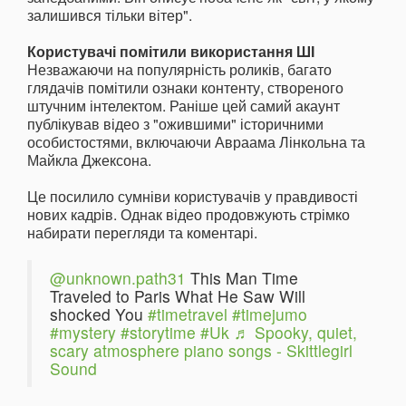
залишився тільки вітер".
Користувачі помітили використання ШІ
Незважаючи на популярність роликів, багато
глядачів помітили ознаки контенту, створеного
штучним інтелектом. Раніше цей самий акаунт
публікував відео з "ожившими" історичними
особистостями, включаючи Авраама Лінкольна та
Майкла Джексона.
Це посилило сумніви користувачів у правдивості
нових кадрів. Однак відео продовжують стрімко
набирати перегляди та коментарі.
@unknown.path31
This Man Time
Traveled to Paris What He Saw Will
shocked You
#timetravel
#timejumo
#mystery
#storytime
#Uk
♬ Spooky, quiet,
scary atmosphere piano songs - Skittlegirl
Sound