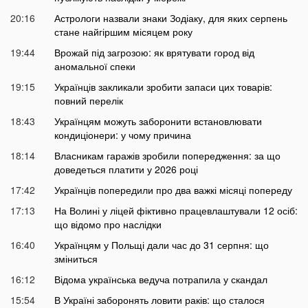
20:16
Астрологи назвали знаки Зодіаку, для яких серпень
стане найгіршим місяцем року
19:44
Врожай під загрозою: як врятувати город від
аномальної спеки
19:15
Українців закликали зробити запаси цих товарів:
повний перелік
18:43
Українцям можуть заборонити встановлювати
кондиціонери: у чому причина
18:14
Власникам гаражів зробили попередження: за що
доведеться платити у 2026 році
17:42
Українців попередили про два важкі місяці попереду
17:13
На Волині у ліцей фіктивно працевлаштували 12 осіб:
що відомо про наслідки
16:40
Українцям у Польщі дали час до 31 серпня: що
зміниться
16:12
Відома українська ведуча потрапила у скандал
15:54
В Україні заборонять ловити раків: що сталося