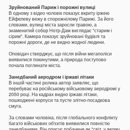
Зруйнований Париж і порожні вулиці
В одному з відео чоловік показує вкриту іржею
Ейфелеву вежу в спорожнілому Парижі. За його
словами, вулиці міста заросли травою, а
знаменитий собор Нотр-Дам виглядає "старим і
сірим". Камера показує зруйновані будівлі та
порожні дороги, де не видно жодної людини.
Оповідач стверджує, що після війни мегаполіси
виявилися покинутими, а природа поступово
почала поглинати міста.
Занедбаний аеродром і іржаві літаки
В іншій частині ролика автор заявляє, що
перебуває на російському військовому аеродромі у
2050 році. На кадрах видно іржаві літаки,
пошкоджені корпуси та пусте злітно-посадкова
смуга.
За словами чоловіка, після глобального конфлікту
багато військових об'єктів виявилися повністю
занедбаними. Він описує побачене як "світ, у якому