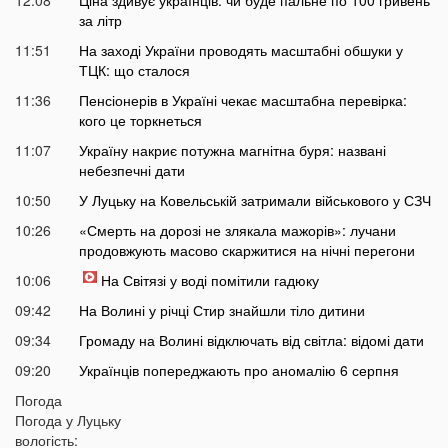
12:08
Ціна здивує українців: чи буде пальне по 100 гривень
за літр
11:51
На заході України проводять масштабні обшуки у
ТЦК: що сталося
11:36
Пенсіонерів в Україні чекає масштабна перевірка:
кого це торкнеться
11:07
Україну накриє потужна магнітна буря: названі
небезпечні дати
10:50
У Луцьку на Ковельській затримали військового у СЗЧ
10:26
«Смерть на дорозі не злякала мажорів»: лучани
продовжують масово скаржитися на нічні перегони
10:06
На Світязі у воді помітили гадюку
09:42
На Волині у річці Стир знайшли тіло дитини
09:34
Громаду на Волині відключать від світла: відомі дати
09:20
Українців попереджають про аномалію 6 серпня
09:05
Погода
На Волині підтвердили загибель Героя, який рік
Погода у
Луцьку
вважався зниклим безвісти
вологість: