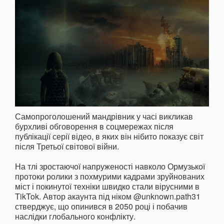
Самопроголошений мандрівник у часі викликав
бурхливі обговорення в соцмережах після
публікації серії відео, в яких він нібито показує світ
після Третьої світової війни.
На тлі зростаючої напруженості навколо Ормузької
протоки ролики з похмурими кадрами зруйнованих
міст і покинутої техніки швидко стали вірусними в
TikTok. Автор акаунта під ніком @unknown.path31
стверджує, що опинився в 2050 році і побачив
наслідки глобального конфлікту.