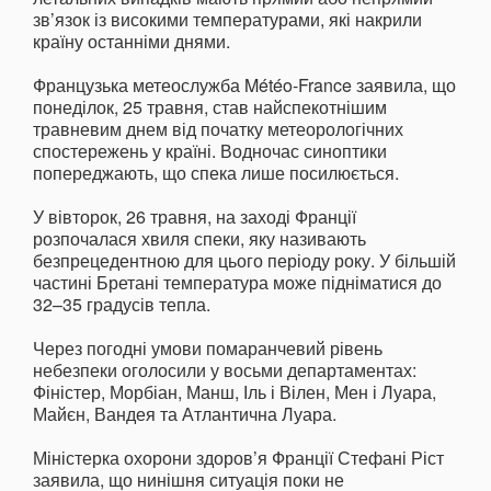
зв’язок із високими температурами, які накрили
країну останніми днями.
Французька метеослужба Météo-France заявила, що
понеділок, 25 травня, став найспекотнішим
травневим днем від початку метеорологічних
спостережень у країні. Водночас синоптики
попереджають, що спека лише посилюється.
У вівторок, 26 травня, на заході Франції
розпочалася хвиля спеки, яку називають
безпрецедентною для цього періоду року. У більшій
частині Бретані температура може підніматися до
32–35 градусів тепла.
Через погодні умови помаранчевий рівень
небезпеки оголосили у восьми департаментах:
Фіністер, Морбіан, Манш, Іль і Вілен, Мен і Луара,
Майєн, Вандея та Атлантична Луара.
Міністерка охорони здоров’я Франції Стефані Ріст
заявила, що нинішня ситуація поки не