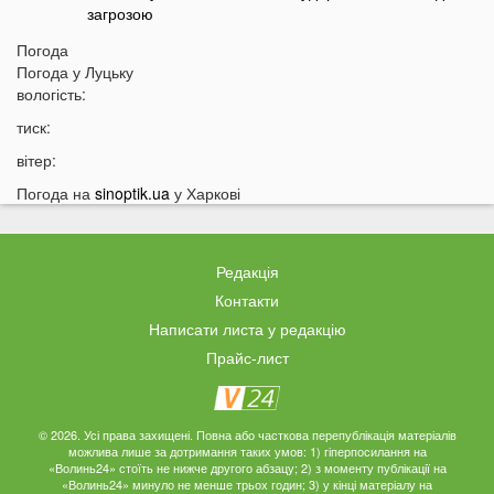
загрозою
14:30
Відома тарологиня зробила тривожне передбачення
Погода
про війну в Україні
Погода у
Луцьку
вологість:
14:15
«Не зупинився перед кортежем»: на Волині
спалахнув скандал через водія автобуса
тиск:
14:00
Укртелеком у першому півріччі 2026 року: понад 95
вітер:
тисяч кілометрів оптичної мережі, масштабна
Погода на
sinoptik.ua
у Харкові
модернізація інфраструктури та зростання нових
оптичних підключень
13:53
Вулицями Луцька літає папуга
Редакція
13:40
На Волині заборонили рух транспорту: що сталося
Контакти
13:28
До України приїхав відомий російський музикант
Написати листа у редакцію
13:14
Українці масово платять за пальне дорожче, ніж
Прайс-лист
мали б: що відбувається
12:45
Українців попередили про повернення графіків
відключень світла
© 2026. Усі права захищені. Повна або часткова перепублікація матеріалів
можлива лише за дотримання таких умов: 1) гіперпосилання на
12:26
Скільки українці будуть платити за кіловат світла у
«Волинь24» стоїть не нижче другого абзацу; 2) з моменту публікації на
«Волинь24» минуло не менше трьох годин; 3) у кінці матеріалу на
серпні