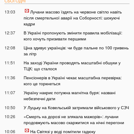
СЬОГОДНІ
13:03
Лучани масово їздять на червоне світло навіть
після смертельної аварії на Соборності: шокуючі
кадри
12:37
В Україні пропонують змінити правила мобілізації:
кого хочуть призивати першими
12:08
Ціна здивує українців: чи буде пальне по 100 гривень
за літр
11:51
На заході України проводять масштабні обшуки у
ТЦК: що сталося
11:36
Пенсіонерів в Україні чекає масштабна перевірка:
кого це торкнеться
11:07
Україну накриє потужна магнітна буря: названі
небезпечні дати
10:50
У Луцьку на Ковельській затримали військового у СЗЧ
10:26
«Смерть на дорозі не злякала мажорів»: лучани
продовжують масово скаржитися на нічні перегони
10:06
На Світязі у воді помітили гадюку