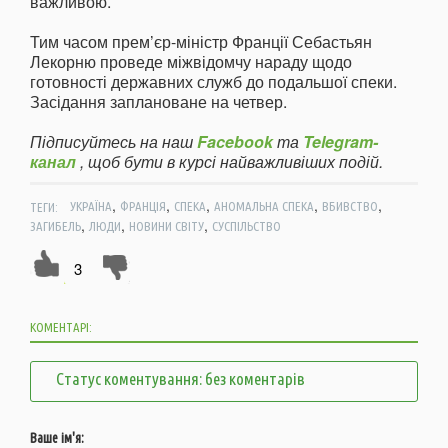
важливою.
Тим часом прем’єр-міністр Франції Себастьян
Лекорню проведе міжвідомчу нараду щодо
готовності державних служб до подальшої спеки.
Засідання заплановане на четвер.
Підписуйтесь на наш
Facebook
та
Telegram-
канал
, щоб бути в курсі найважливіших подій.
,
,
,
,
,
ТЕГИ:
УКРАЇНА
ФРАНЦІЯ
СПЕКА
АНОМАЛЬНА СПЕКА
ВБИВСТВО
,
,
,
ЗАГИБЕЛЬ
ЛЮДИ
НОВИНИ СВІТУ
СУСПІЛЬСТВО
3
КОМЕНТАРІ:
Статус коментування: без коментарів
Ваше ім'я: