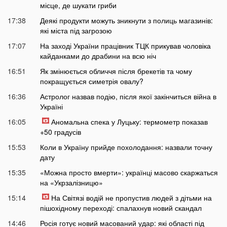
місце, де шукати гриби
17:38
Деякі продукти можуть зникнути з полиць магазинів:
які міста під загрозою
17:07
На заході України працівник ТЦК прикував чоловіка
кайданками до драбини на всю ніч
16:51
Як змінюється обличчя після брекетів та чому
покращується симетрія овалу?
16:36
Астролог назвав подію, після якої закінчиться війна в
Україні
16:05
Аномальна спека у Луцьку: термометр показав
+50 градусів
15:53
Коли в Україну прийде похолодання: назвали точну
дату
15:35
«Можна просто вмерти»: українці масово скаржаться
на «Укрзалізницю»
15:14
На Світязі водій не пропустив людей з дітьми на
пішохідному переході: спалахнув новий скандал
14:46
Росія готує новий масований удар: які області під