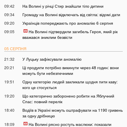
09:42
На Волині у річці Стир знайшли тіло дитини
09:34
Громаду на Волині відключать від світла: відомі дати
09:20
Українців попереджають про аномалію 6 серпня
09:05
На Волині підтвердили загибель Героя, який рік
вважався зниклим безвісти
05 СЕРПНЯ
21:32
У Луцьку зафіксували аномалію
20:21
Ці продукти потрібно викинути через 48 годин: вони
можуть бути небезпечними
19:51
Одну категорію людей закликали щодня пити каву:
кого це стосується
19:20
Що категорично заборонено робити на Яблучний
Спас: повний перелік
18:40
Водіїв в Україні можуть оштрафувати на 1190 гривень
за одну дрібницю
18:09
На Волині рясно ростуть маслюки: показали