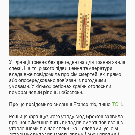
У Франції триває безпрецедентна для травня хвиля
спеки. На тлі різкого підвищення температури
влада вже повідомила про сім смертей, які прямо
або опосередковано пов’язані з погодними
умовами. У кількох регіонах країни оголосили
помаранчевий рівень небезпеки.
Про це повідомило видання Franceinfo, пише
ТСН
.
Речниця французького уряду Мод Брежон заявила
про щонайменше п’ять випадків смерті пов’язані з
утопленнями під час спеки. За її словами, усі сім
летальних випадків мають прямий або непрямий